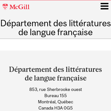
McGill
University
Département des littératures
i
de langue française
Main
navigation
Department
and
Département des littératures
University
de langue française
Information
853, rue Sherbrooke ouest
Bureau 155
Montréal, Québec
Canada H3A 0G5