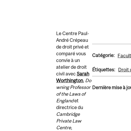
Le Centre Paul-
André Crépeau
de droit privé et
comparé vous
Catégorie:
Facult
convie à un
atelier de droit
Étiquettes:
Droit 
civil avec
Sarah
Worthington
,
Do
wning Professor
Dernière mise à jou
of the Laws of
England
et
directrice du
Cambridge
Private Law
Centre
,