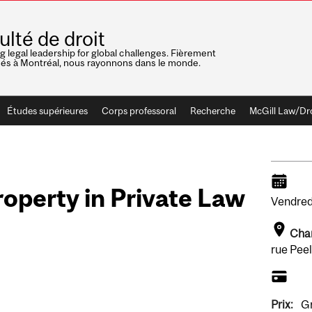
ulté de droit
ng legal leadership for global challenges. Fièrement
nés à Montréal, nous rayonnons dans le monde.
Études supérieures
Corps professoral
Recherche
McGill Law/Dr
operty in Private Law
Vendred
Chan
rue Pee
Prix:
Gr