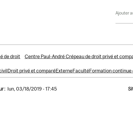
Ajouter a
é de droit
Centre Paul-André Crépeau de droit privé et comp
civil
Droit privé et comparé
Externe
Faculté
Formation continue 
r :
lun, 03/18/2019 - 17:45
Si