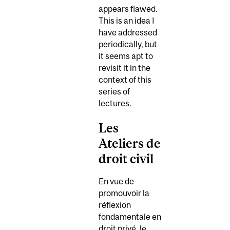
appears flawed.
This is an idea I
have addressed
periodically, but
it seems apt to
revisit it in the
context of this
series of
lectures.
Les
Ateliers de
droit civil
En vue de
promouvoir la
réflexion
fondamentale en
droit privé, le