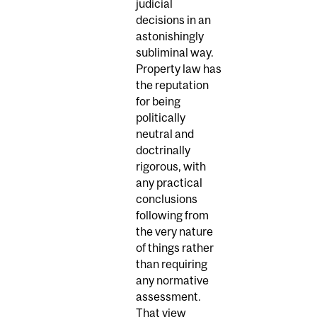
judicial
decisions in an
astonishingly
subliminal way.
Property law has
the reputation
for being
politically
neutral and
doctrinally
rigorous, with
any practical
conclusions
following from
the very nature
of things rather
than requiring
any normative
assessment.
That view