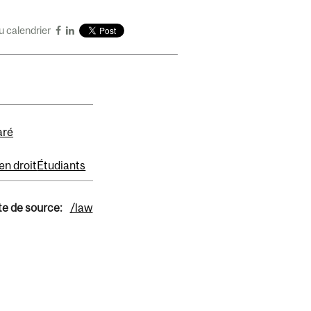
u calendrier
aré
en droit
Étudiants
te de source:
/law