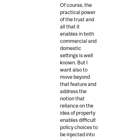
Of course, the
practical power
of the trust and
all that it
enables in both
commercial and
domestic
settings is well
known. But I
want also to
move beyond
that feature and
address the
notion that
reliance on the
idea of property
enables difficult
policy choices to
be injected into