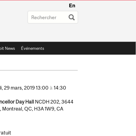
En
oit News
Événements
i,
29
mars,
2019
13:00
à
14:30
cellor Day Hall
NCDH 202, 3644
l, Montreal, QC, H3A 1W9, CA
atuit