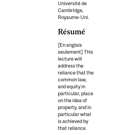
Université de
Cambridge,
Royaume-Uni.
Résumé
[En anglais
seulement] This
lecture will
address the
reliance that the
common law,
and equity in
particular, place
on the idea of
property, and in
particular what
is achieved by
that reliance.