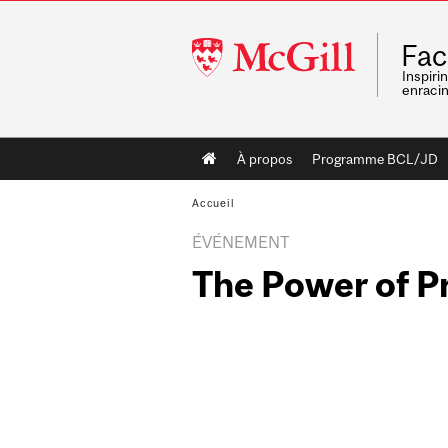
McGill
Fac
University
Inspiri
enraci
Main
À propos
Programme BCL/JD
navigation
Accueil
ÉVÉNEMENT
The Power of Pr