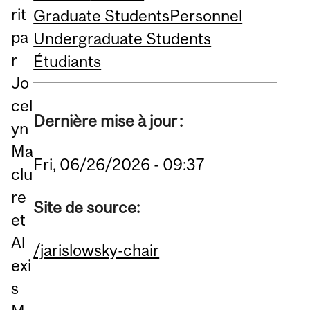
rit
Graduate Students
Personnel
pa
Undergraduate Students
r
Étudiants
Jo
cel
Dernière mise à jour :
yn
Ma
Fri, 06/26/2026 - 09:37
clu
re
Site de source:
et
Al
/jarislowsky-chair
exi
s