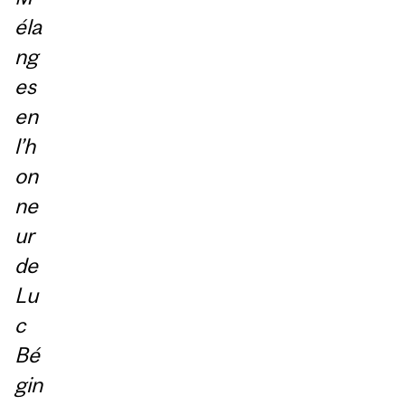
éla
ng
es
en
l’h
on
ne
ur
de
Lu
c
Bé
gin