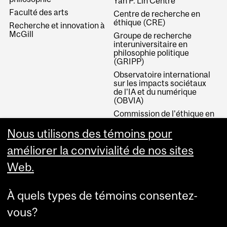
Yan P. Lin Centre
Faculté des arts
Centre de recherche en
éthique (CRE)
Recherche et innovation à
McGill
Groupe de recherche
interuniversitaire en
philosophie politique
(GRIPP)
Observatoire international
sur les impacts sociétaux
de l'IA et du numérique
(OBVIA)
Commission de l'éthique en
science et technologie
(CEST)
Nous utilisons des témoins pour
Desirable AI Project (Bonn
améliorer la convivialité de nos sites
University)
Web.
Canada Research Chair in
Value Theory and the
Philosophy of Public
Philosophy
À quels types de témoins consentez-
vous?