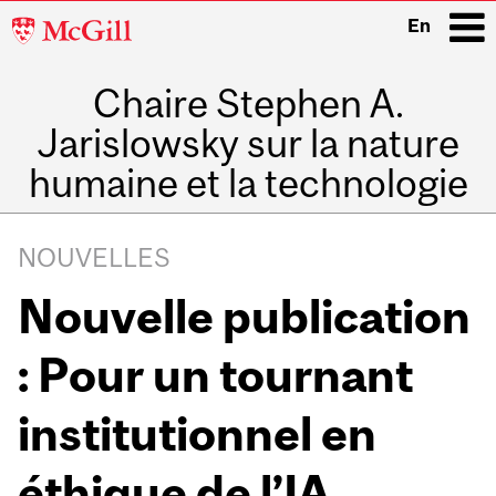
McGill
En
University
Chaire Stephen A.
i
Jarislowsky sur la nature
humaine et la technologie
Main
navigation
NOUVELLES
Nouvelle publication
: Pour un tournant
institutionnel en
éthique de l’IA