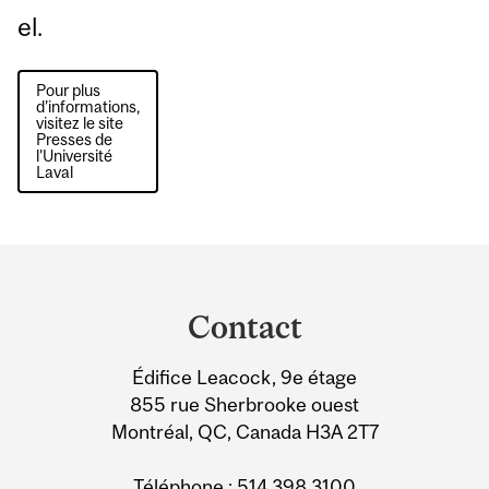
el.
Pour plus
d’informations,
visitez le site
Presses de
l’Université
Laval
Department
and
Contact
University
Édifice Leacock, 9e étage
Information
855 rue Sherbrooke ouest
Montréal, QC, Canada H3A 2T7
Téléphone :
514 398 3100