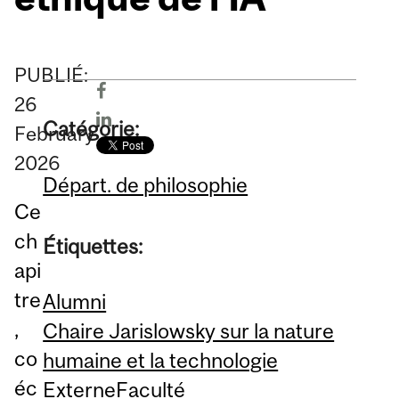
PUBLIÉ:
26
Catégorie:
February
2026
Départ. de philosophie
Ce
ch
Étiquettes:
api
tre
Alumni
,
Chaire Jarislowsky sur la nature
co
humaine et la technologie
éc
Externe
Faculté