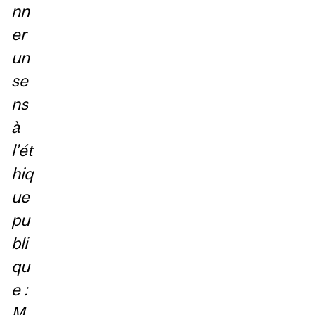
nn
er
un
se
ns
à
l’ét
hiq
ue
pu
bli
qu
e :
M