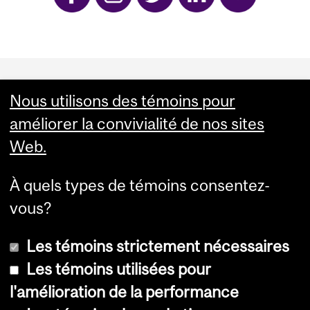
Department
and
Nous utilisons des témoins pour
L'Institut-hôpital neurologique de Montréal 3801 rue
améliorer la convivialité de nos sites
University
Université, salle 354 Mon­tréal, Qué­bec H3A 2B4
infoneuro@muhc.mcgill.ca (514) 398‑5358
Web.
Information
À quels types de témoins consentez-
vous?
Les témoins strictement nécessaires
Inscrivez-vous à l'infolettre du Neuro
Les témoins utilisées pour
l'amélioration de la performance