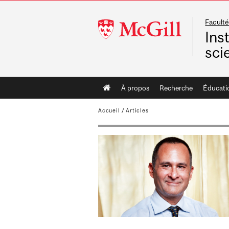
Faculté
McGill
Ins
University
sci
Main
À propos
Recherche
Éducati
navigation
Accueil
/
Articles