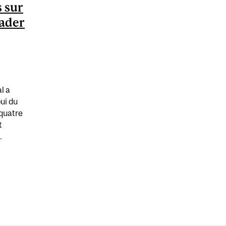
 sur
eader
l a
ui du
quatre
t
.
RESSOURCES SUR LE RÔLE CANMEDS DE LEADER : ENTR