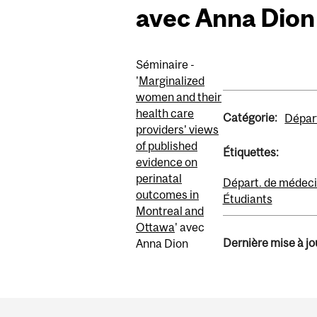
avec Anna Dion
Séminaire -
'
Marginalized
women and their
health care
Catégorie:
Départ
providers' views
of published
Étiquettes:
evidence on
perinatal
Départ. de médeci
outcomes in
Étudiants
Montreal and
Ottawa
' avec
Dernière mise à jou
Anna Dion
Department