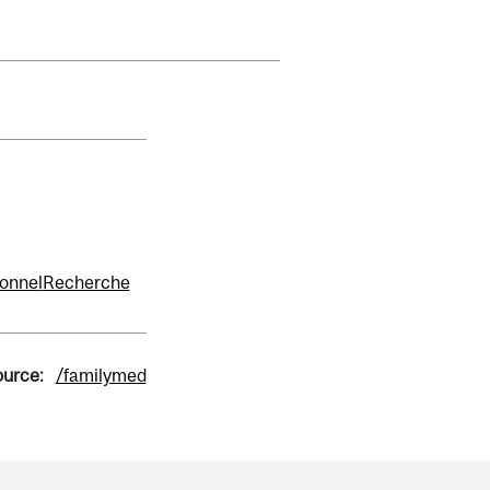
onnel
Recherche
ource:
/familymed