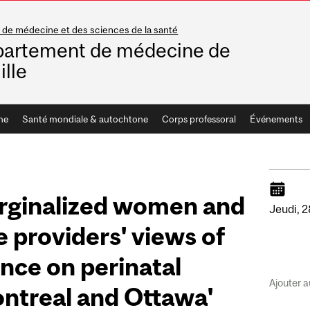
 de médecine et des sciences de la santé
artement de médecine de
ille
he
Santé mondiale & autochtone
Corps professoral
Événements
arginalized women and
Jeudi,
2
e providers' views of
nce on perinatal
Ajouter a
ntreal and Ottawa'