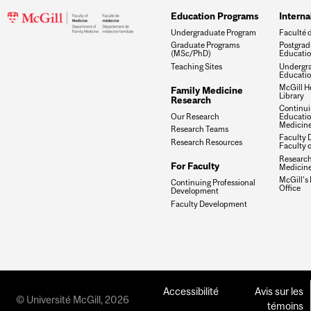
Education Programs
Interna
Undergraduate Program
Faculté 
Graduate Programs
Postgrad
(MSc/PhD)
Educati
Teaching Sites
Undergra
Educati
McGill H
Family Medicine
Library
Research
Continui
Our Research
Education
Medicin
Research Teams
Faculty 
Research Resources
Faculty 
Research 
For Faculty
Medicin
McGill's
Continuing Professional
Office
Development
Faculty Development
Accessibilité
Avis sur les
© Université McGill, 2026
témoins