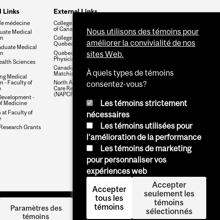
l Links
External Links
de médecine
College of Family Physicians
of Canada
Nous utilisons des témoins pour
uate Medical
on
College des Medecins du
améliorer la convivialité de nos
Quebec
duate Medical
on
Quebec College of Family
sites Web.
Physicians
ealth Sciences
Canadian Resident
À quels types de témoins
Matching Service (CaRMS)
ng Medical
 - Faculty of
North American Primary
consentez-vous?
e
Care Research Group
(NAPCRG)
Development -
Les témoins strictement
of Medicine
at Faculty of
nécessaires
e
Les témoins utilisées pour
 Research Grants
l'amélioration de la performance
Les témoins de marketing
pour personnaliser vos
expériences web
Accepter
Accepter
seulement les
tous les
témoins
témoins
Se
Paramètres des
sélectionnés
témoins
connecter