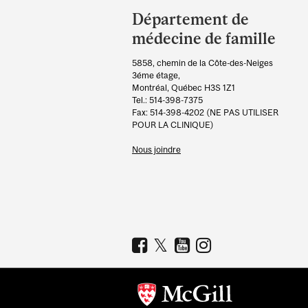
and
Département de
University
médecine de famille
Information
5858, chemin de la Côte-des-Neiges
3éme étage,
Montréal, Québec H3S 1Z1
Tel.: 514-398-7375
Fax: 514-398-4202 (NE PAS UTILISER
POUR LA CLINIQUE)
Nous joindre