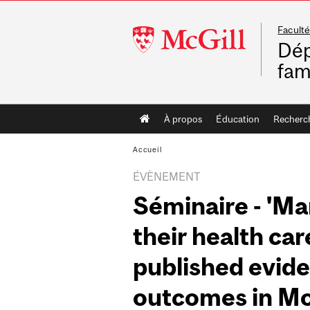
Faculté
McGill
Dép
University
fam
Main
À propos
Éducation
Recherc
navigation
Accueil
ÉVÈNEMENT
Séminaire - 'M
their health car
published evide
outcomes in Mo