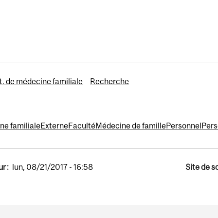
. de médecine familiale
Recherche
ne familiale
Externe
Faculté
Médecine de famille
Personnel
Pers
r :
lun, 08/21/2017 - 16:58
Site de s