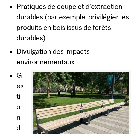
Pratiques de coupe et d'extraction
durables (par exemple, privilégier les
produits en bois issus de forêts
durables)
Divulgation des impacts
environnementaux
G
es
ti
o
n
d