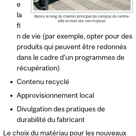
e
la
Bancs le long du chemin principal du campus du centre-
ville en bois dur non tropical.
fi
n de vie (par exemple, opter pour des
produits qui peuvent être redonnés
dans le cadre d’un programmes de
récupération)
Contenu recyclé
Approvisionnement local
Divulgation des pratiques de
durabilité du fabricant
Le choix du matériau pour les nouveaux