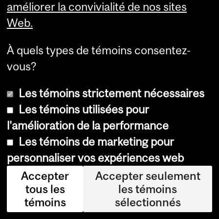
améliorer la convivialité de nos sites
Department
Web.
and
Gestion des installations et
University
À quels types de témoins consentez-
services auxiliaires
Information
vous?
1010 Sherbrooke St. West 10th Floor Montreal,
Quebec H3A 2R7
Les témoins strictement nécessaires
Les témoins utilisées pour
l'amélioration de la performance
Les témoins de marketing pour
personnaliser vos expériences web
FMAS - Onboarding
Resources (log-in
Accepter
Accepter seulement
(log-in required)
required)
tous les
les témoins
Onboarding
Modèles
témoins
sélectionnés
Training
Tutorials & Tips