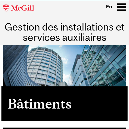
McGill
En
University
Gestion des installations et
i
services auxiliaires
Main
navigation
Bâtiments