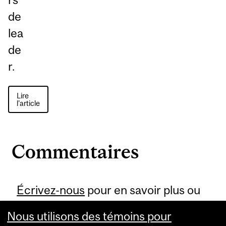
de
lea
de
r.
Lire
l'article
Commentaires
Écrivez-nous
pour en savoir plus ou
pour signaler une erreur.
Nous utilisons des témoins pour