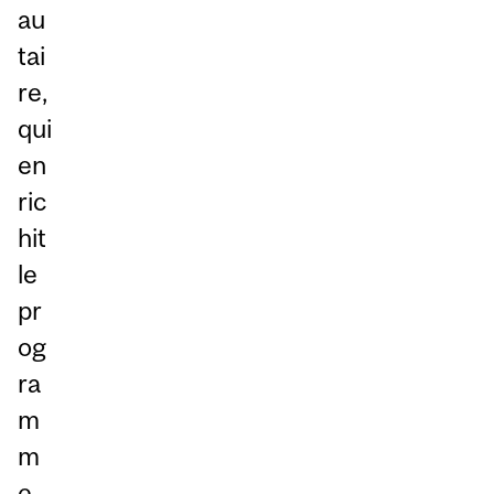
au
tai
re,
qui
en
ric
hit
le
pr
og
ra
m
m
e