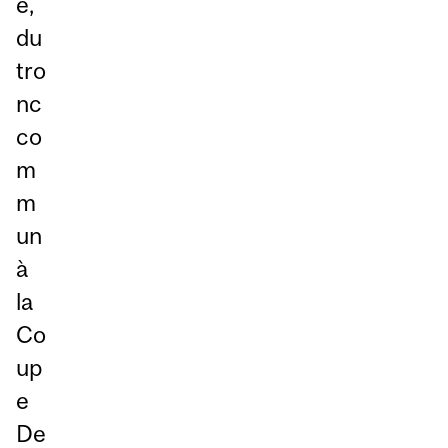
e,
du
tro
nc
co
m
m
un
à
la
Co
up
e
De