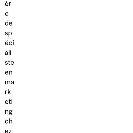
èr
e
de
sp
éci
ali
ste
en
ma
rk
eti
ng
ch
ez