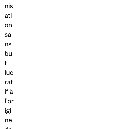
nis
ati
on
sa
ns
bu
t
luc
rat
if à
l’or
igi
ne