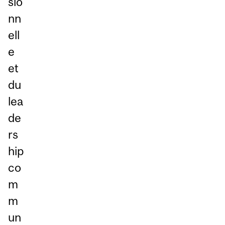
sio
nn
ell
e
et
du
lea
de
rs
hip
co
m
m
un