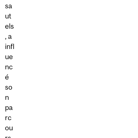
sa
ut
els
, a
infl
ue
nc
é
so
n
pa
rc
ou
rs