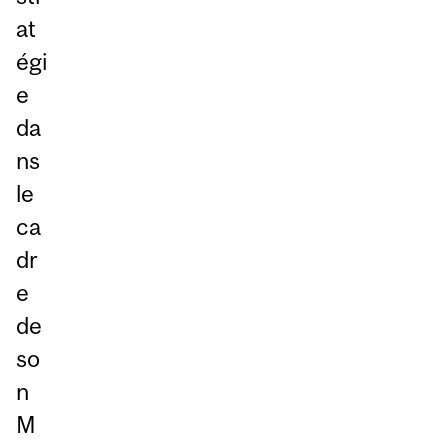
at
égi
e
da
ns
le
ca
dr
e
de
so
n
M