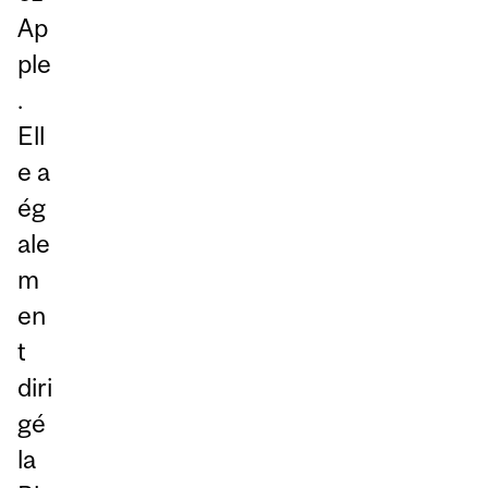
Ap
ple
.
Ell
e a
ég
ale
m
en
t
diri
gé
la