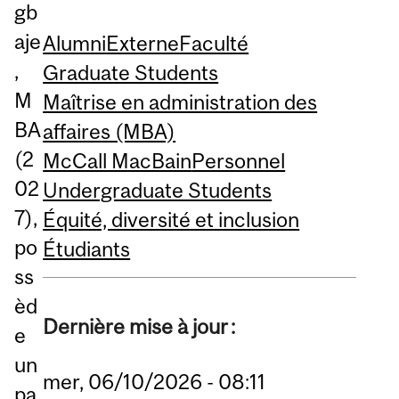
gb
aje
Alumni
Externe
Faculté
,
Graduate Students
M
Maîtrise en administration des
BA
affaires (MBA)
(2
McCall MacBain
Personnel
02
Undergraduate Students
7),
Équité, diversité et inclusion
po
Étudiants
ss
èd
Dernière mise à jour :
e
un
mer, 06/10/2026 - 08:11
pa