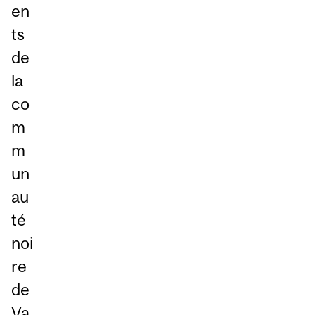
en
ts
de
la
co
m
m
un
au
té
noi
re
de
Va