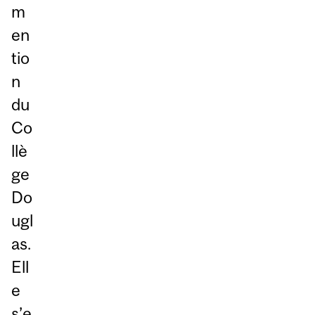
m
en
tio
n
du
Co
llè
ge
Do
ugl
as.
Ell
e
s’e