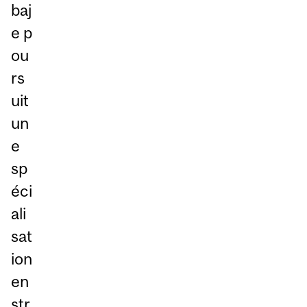
baj
e p
ou
rs
uit
un
e
sp
éci
ali
sat
ion
en
str