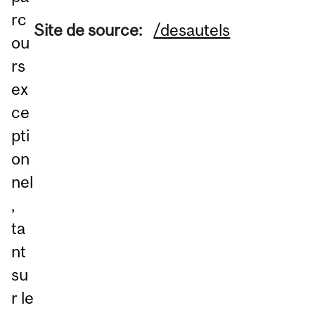
rc
Site de source:
/desautels
ou
rs
ex
ce
pti
on
nel
,
ta
nt
su
r le