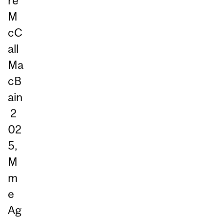
re
M
cC
all
Ma
cB
ain
2
02
5,
M
m
e
Ag