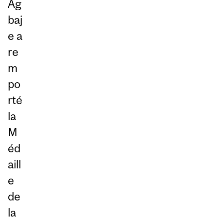
Ag
baj
e a
re
m
po
rté
la
M
éd
aill
e
de
la