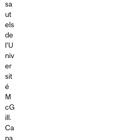
sa
ut
els
de
l’U
niv
er
sit
é
M
cG
ill.
Ca
na