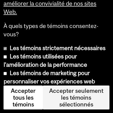
améliorer la convivialité de nos sites
Web.
Department
and
À quels types de témoins consentez-
Faculté de gestion Desautels
vous?
University
Université McGill
Information
Les témoins strictement nécessaires
Les témoins utilisées pour
Pavillon Bronfman
1001, rue Sherbrooke Ouest
l'amélioration de la performance
Montréal (Québec)
Les témoins de marketing pour
H3A 1G5
personnaliser vos expériences web
Téléphone : 514-398-4000
Contact
|
Carte
Accepter
Accepter seulement
tous les
les témoins
Avis de confidentialité
témoins
sélectionnés