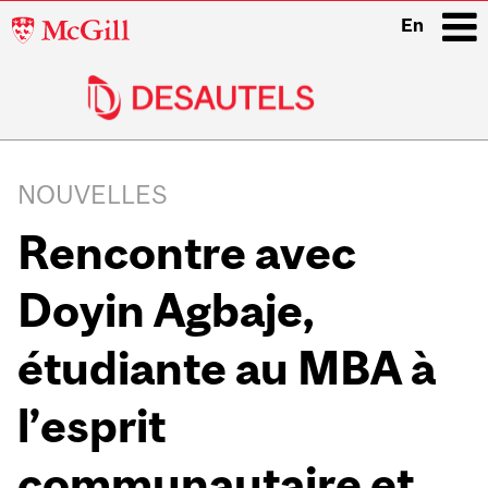
McGill
En
University
i
Main
navigation
NOUVELLES
Rencontre avec
Doyin Agbaje,
étudiante au MBA à
l’esprit
communautaire et