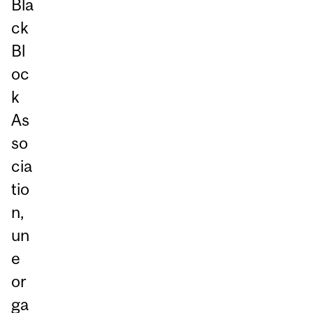
Bla
ck
Bl
oc
k
As
so
cia
tio
n,
un
e
or
ga