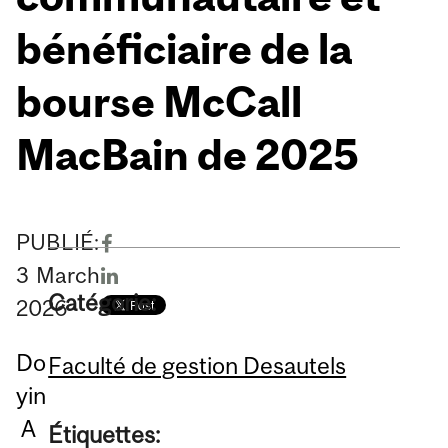
bénéficiaire de la
bourse McCall
MacBain de 2025
PUBLIÉ:
3
March
Catégorie:
2026
Do
Faculté de gestion Desautels
yin
A
Étiquettes: