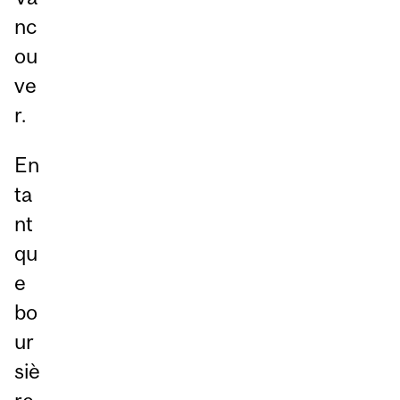
nc
ou
ve
r.
En
ta
nt
qu
e
bo
ur
siè