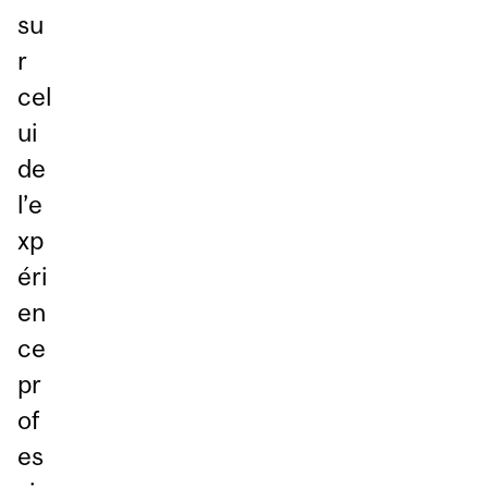
su
r
cel
ui
de
l’e
xp
éri
en
ce
pr
of
es