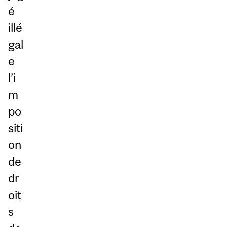
é
illé
gal
e
l’i
m
po
siti
on
de
dr
oit
s