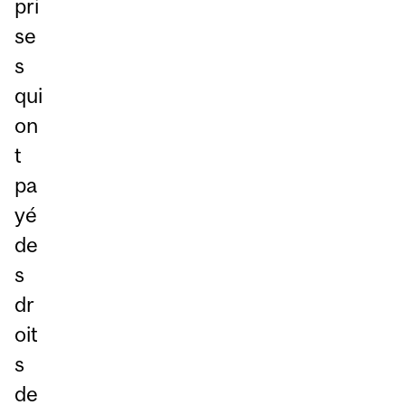
pri
se
s
qui
on
t
pa
yé
de
s
dr
oit
s
de