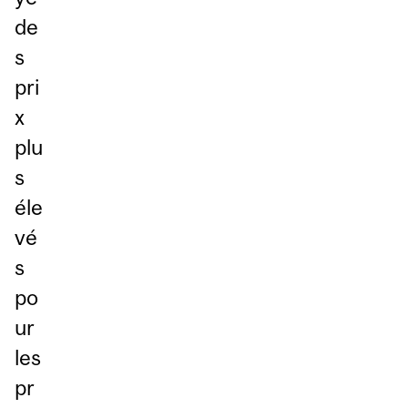
de
s
pri
x
plu
s
éle
vé
s
po
ur
les
pr