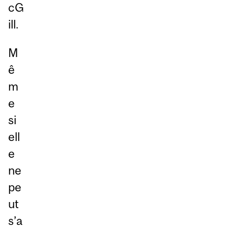
cG
ill.
M
ê
m
e
si
ell
e
ne
pe
ut
s’a