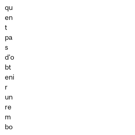
qu
en
t
pa
s
d’o
bt
eni
r
un
re
m
bo