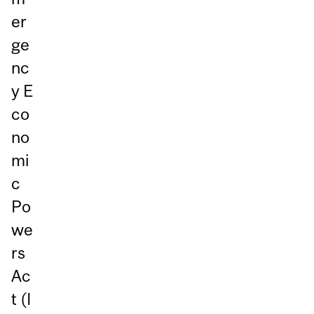
er
ge
nc
y E
co
no
mi
c
Po
we
rs
Ac
t (I