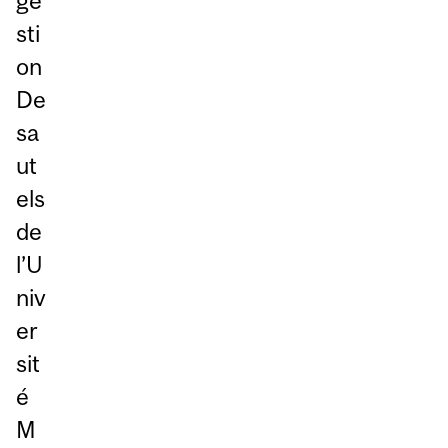
ge
sti
on
De
sa
ut
els
de
l’U
niv
er
sit
é
M