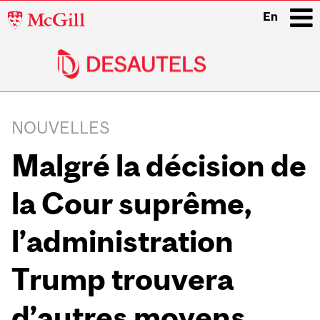
McGill
En
University
i
Main
navigation
NOUVELLES
Malgré la décision de
la Cour suprême,
l’administration
Trump trouvera
d’autres moyens