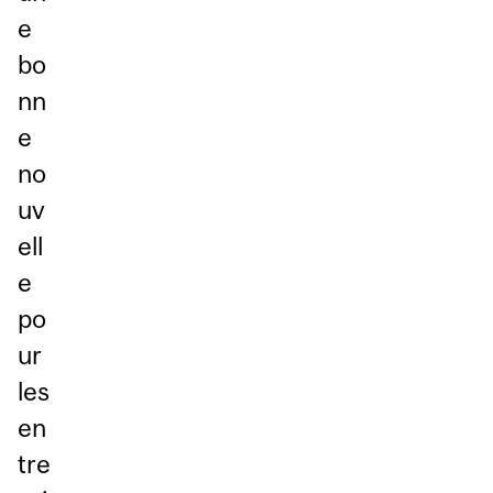
e
bo
nn
e
no
uv
ell
e
po
ur
les
en
tre