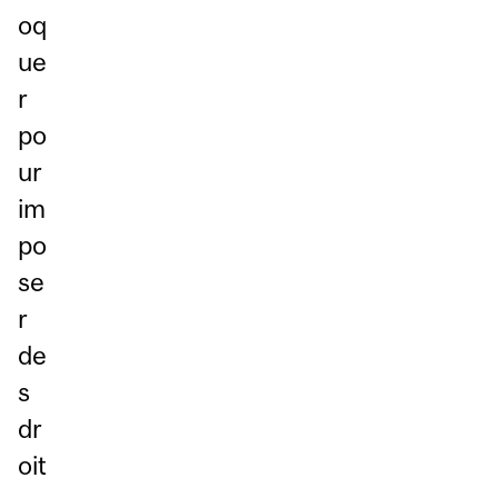
oq
ue
r
po
ur
im
po
se
r
de
s
dr
oit