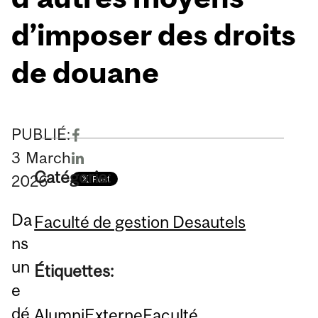
d’imposer des droits
de douane
PUBLIÉ:
3
March
Catégorie:
2026
Da
Faculté de gestion Desautels
ns
un
Étiquettes:
e
dé
Alumni
Externe
Faculté