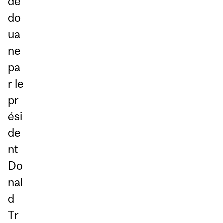
de
do
ua
ne
pa
r le
pr
ési
de
nt
Do
nal
d
Tr