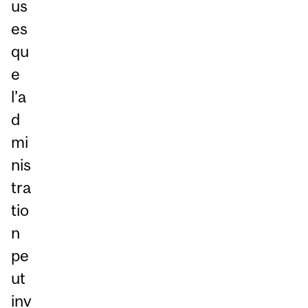
us
es
qu
e
l’a
d
mi
nis
tra
tio
n
pe
ut
inv