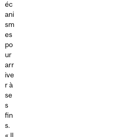
éc
ani
sm
es
po
ur
arr
ive
r à
se
s
fin
s.
« Il