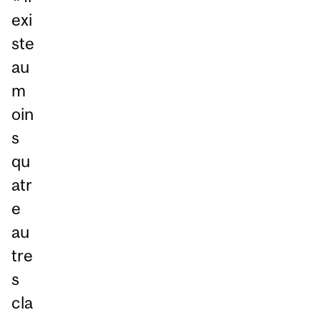
exi
ste
au
m
oin
s
qu
atr
e
au
tre
s
cla