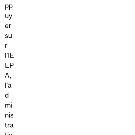
pp
uy
er
su
r
l’IE
EP
A,
l’a
d
mi
nis
tra
tio