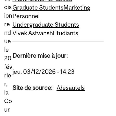
cis
Graduate Students
Marketing
ion
Personnel
re
Undergraduate Students
nd
Vivek Astvansh
Étudiants
ue
le
Dernière mise à jour :
20
fév
jeu, 03/12/2026 - 14:23
rie
r,
Site de source:
/desautels
la
Co
ur