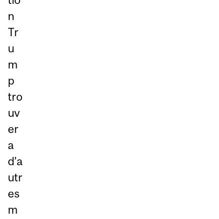
n
Tr
u
m
p
tro
uv
er
a
d’a
utr
es
m