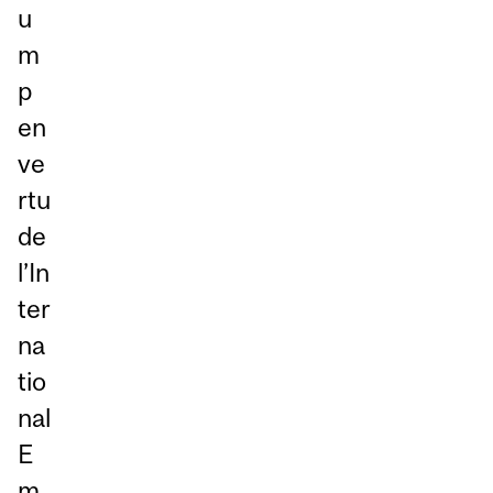
u
m
p
en
ve
rtu
de
l’In
ter
na
tio
nal
E
m