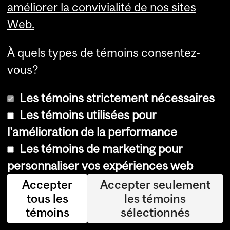
améliorer la convivialité de nos sites
r à
Web.
ce
ge
À quels types de témoins consentez-
nr
vous?
e
Les témoins strictement nécessaires
de
Les témoins utilisées pour
no
l'amélioration de la performance
uv
Les témoins de marketing pour
ell
personnaliser vos expériences web
es
et
Accepter
Accepter seulement
tous les
les témoins
se
témoins
sélectionnés
re