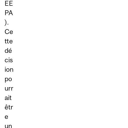
EE
PA
).
Ce
tte
dé
cis
ion
po
urr
ait
êtr
e
un