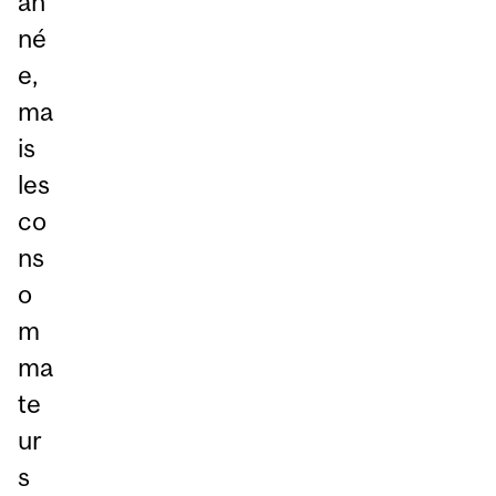
an
né
e,
ma
is
les
co
ns
o
m
ma
te
ur
s