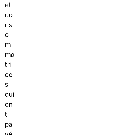
et
co
ns
o
m
ma
tri
ce
s
qui
on
t
pa
yé