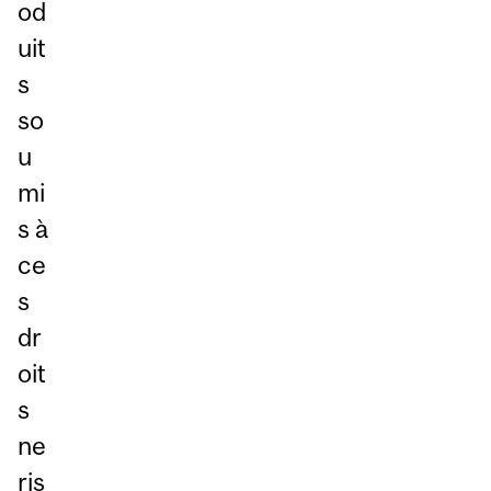
od
uit
s
so
u
mi
s à
ce
s
dr
oit
s
ne
ris