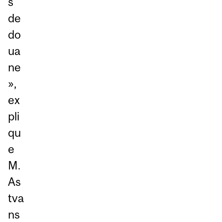
s
de
do
ua
ne
»,
ex
pli
qu
e
M.
As
tva
ns