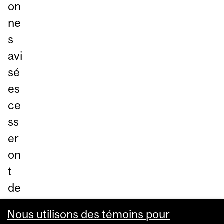
on
ne
s
avi
sé
es
ce
ss
er
on
t
de
ré
Nous utilisons des témoins pour
agi