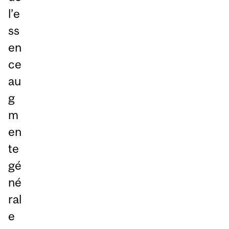
l’e
ss
en
ce
au
g
m
en
te
gé
né
ral
e