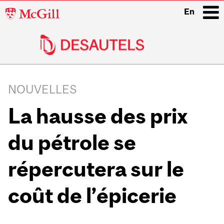
McGill
En
University
i
Main
navigation
NOUVELLES
La hausse des prix
du pétrole se
répercutera sur le
coût de l’épicerie