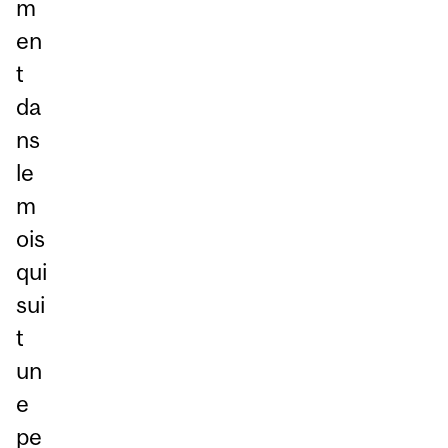
m
en
t
da
ns
le
m
ois
qui
sui
t
un
e
pe