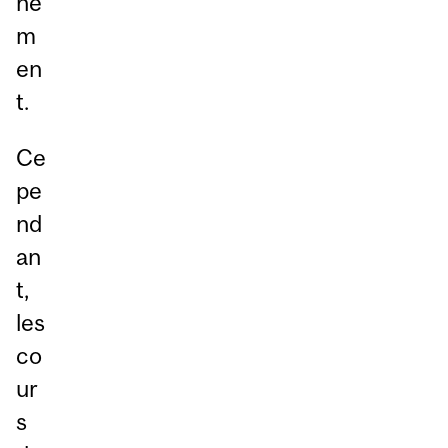
ne
m
en
t.
Ce
pe
nd
an
t,
les
co
ur
s