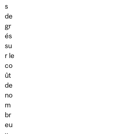
s
de
gr
és
su
r le
co
ût
de
no
m
br
eu