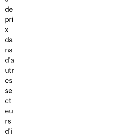
de
pri
x
da
ns
d’a
utr
es
se
ct
eu
rs
d’i