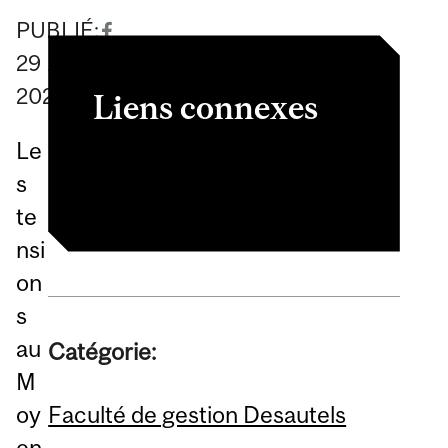
PUBLIÉ:
29
April
2026
Liens connexes
Le
Article
s
te
nsi
on
s
au
Catégorie:
M
Faculté de gestion Desautels
oy
en