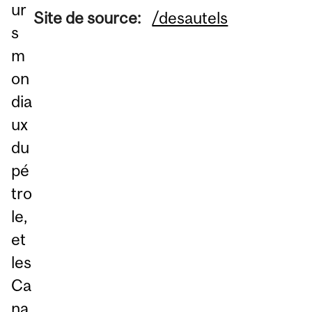
ur
Site de source:
/desautels
s
m
on
dia
ux
du
pé
tro
le,
et
les
Ca
na