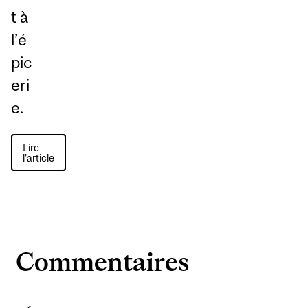
t à
l’é
pic
eri
e.
Lire
l'article
Commentaires