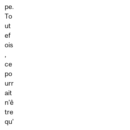
pe.
To
ut
ef
ois
,
ce
po
urr
ait
n’ê
tre
qu’