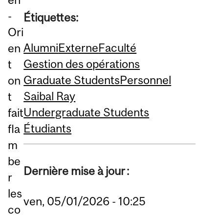
-
Étiquettes:
Ori
Alumni
Externe
Faculté
en
Gestion des opérations
t
Graduate Students
Personnel
on
Saibal Ray
t
Undergraduate Students
fait
Étudiants
fla
m
be
Dernière mise à jour :
r
les
ven, 05/01/2026 - 10:25
co