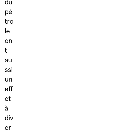
du
pé
tro
le
on
t
au
ssi
un
eff
et
à
div
er