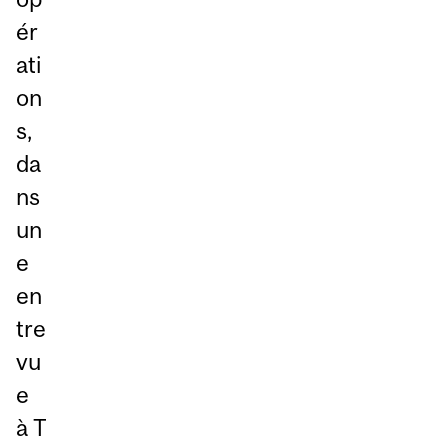
ér
ati
on
s,
da
ns
un
e
en
tre
vu
e
à T