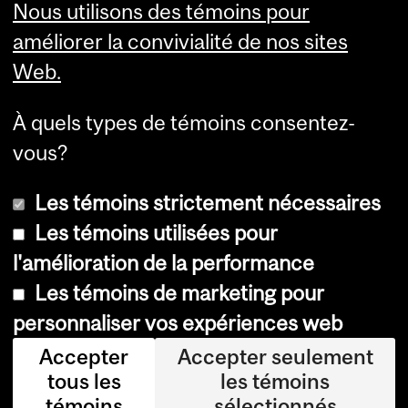
Nous utilisons des témoins pour
améliorer la convivialité de nos sites
Web.
À quels types de témoins consentez-
vous?
Les témoins strictement nécessaires
Les témoins utilisées pour
l'amélioration de la performance
© Université McGill, 2026
Les témoins de marketing pour
Accessibilité
personnaliser vos expériences web
Avis sur les témoins
Accepter
Accepter seulement
tous les
les témoins
Paramètres des témoins
témoins
sélectionnés