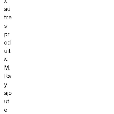
x
au
tre
s
pr
od
uit
s.
M.
Ra
y
ajo
ut
e