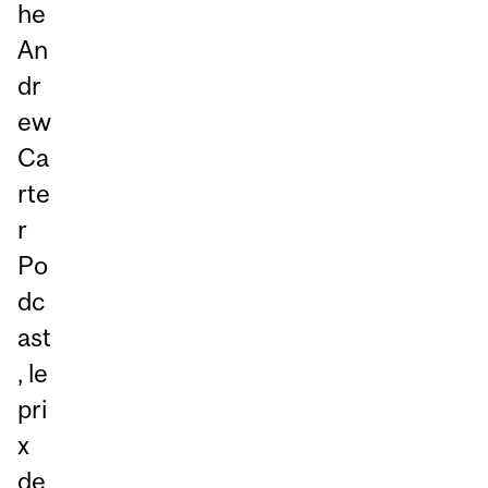
he
An
dr
ew
Ca
rte
r
Po
dc
ast
, le
pri
x
de