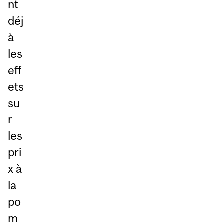
nt
déj
à
les
eff
ets
su
r
les
pri
x à
la
po
m