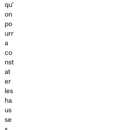
qu’
on
po
urr
a
co
nst
at
er
les
ha
us
se
s