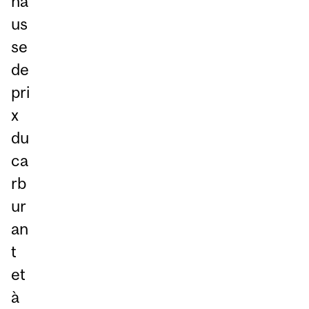
ha
us
se
de
pri
x
du
ca
rb
ur
an
t
et
à