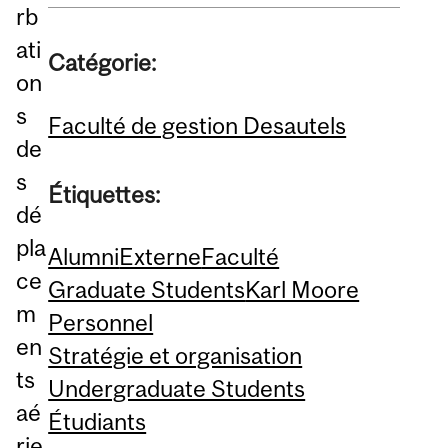
rb
ati
Catégorie:
on
s
Faculté de gestion Desautels
de
s
Étiquettes:
dé
pla
Alumni
Externe
Faculté
ce
Graduate Students
Karl Moore
m
Personnel
en
Stratégie et organisation
ts
Undergraduate Students
aé
Étudiants
rie