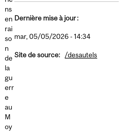
ns
Dernière mise à jour :
en
rai
mar, 05/05/2026 - 14:34
so
n
Site de source:
/desautels
de
la
gu
err
e
au
M
oy