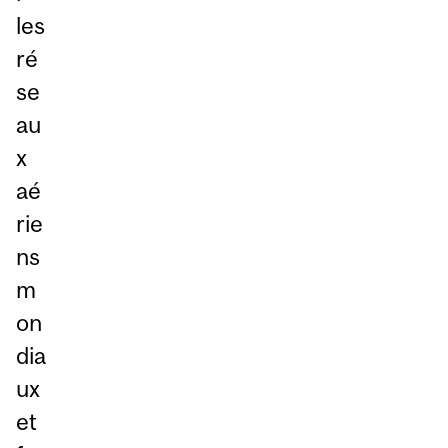
les
ré
se
au
x
aé
rie
ns
m
on
dia
ux
et