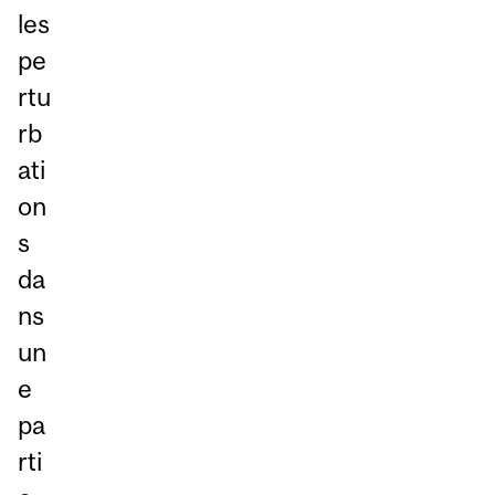
les
pe
rtu
rb
ati
on
s
da
ns
un
e
pa
rti