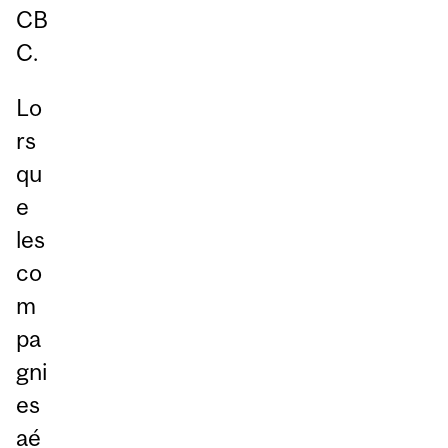
CB
C.
Lo
rs
qu
e
les
co
m
pa
gni
es
aé