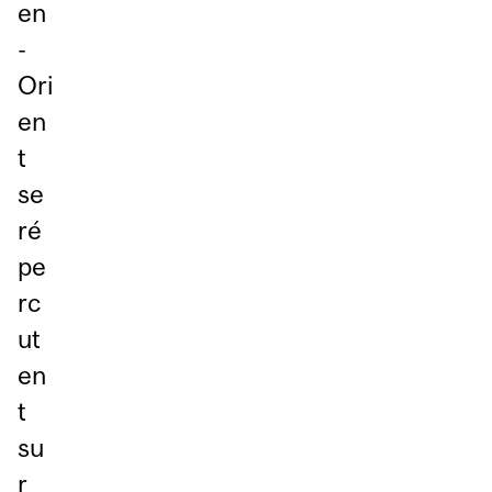
en
-
Ori
en
t
se
ré
pe
rc
ut
en
t
su
r