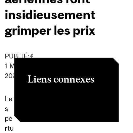
insidieusement
grimper les prix
PUBLIÉ:
1
May
2026
Liens connexes
Article
Le
s
pe
rtu