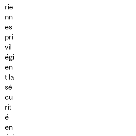
rie
nn
es
pri
vil
égi
en
t la
sé
cu
rit
é
en