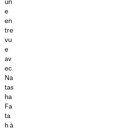
un
e
en
tre
vu
e
av
ec
Na
tas
ha
Fa
ta
h à