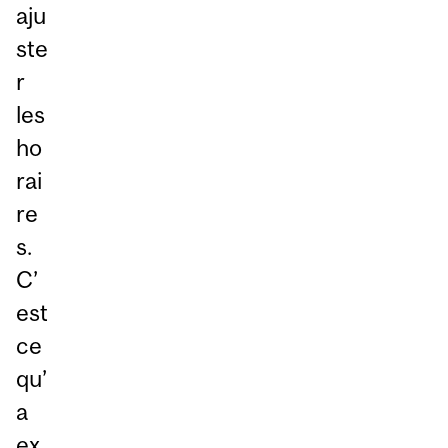
aju
ste
r
les
ho
rai
re
s.
C’
est
ce
qu’
a
ex