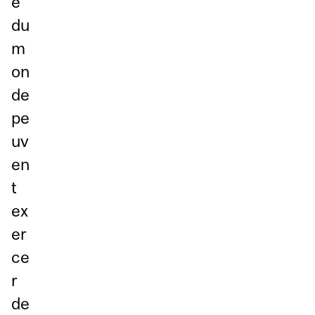
e
du
m
on
de
pe
uv
en
t
ex
er
ce
r
de