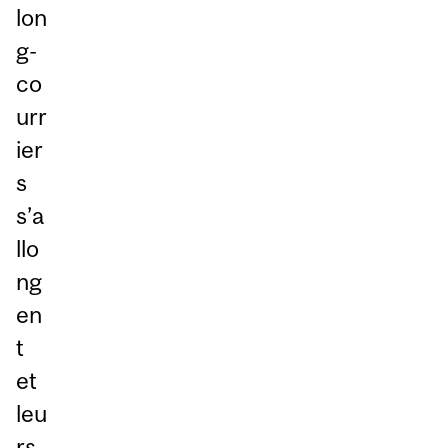
lon
g-
co
urr
ier
s
s’a
llo
ng
en
t
et
leu
rs