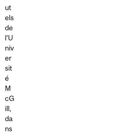
ut
els
de
l’U
niv
er
sit
é
M
cG
ill,
da
ns