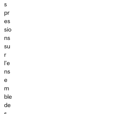
s
pr
es
sio
ns
su
r
l’e
ns
e
m
ble
de
s