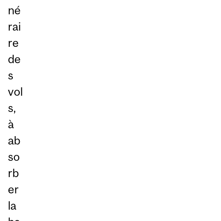
né
rai
re
de
s
vol
s,
à
ab
so
rb
er
la