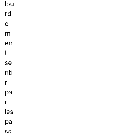
lou
rd
e
m
en
t
se
nti
r
pa
r
les
pa
ss