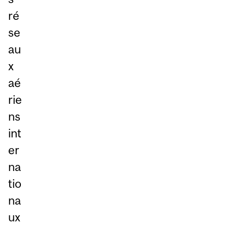
ré
se
au
x
aé
rie
ns
int
er
na
tio
na
ux