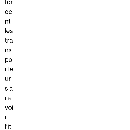
for
ce
nt
les
tra
ns
po
rte
ur
s à
re
voi
r
l’iti