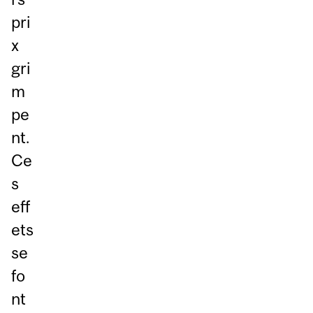
pri
x
gri
m
pe
nt.
Ce
s
eff
ets
se
fo
nt