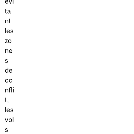
évi
ta
nt
les
zo
ne
s
de
co
nfli
t,
les
vol
s