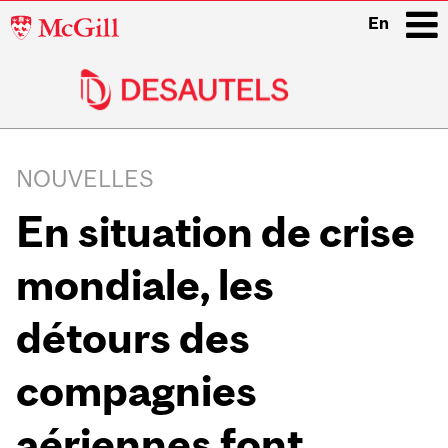
McGill
En
University
i
Main
navigation
NOUVELLES
En situation de crise
mondiale, les
détours des
compagnies
aériennes font