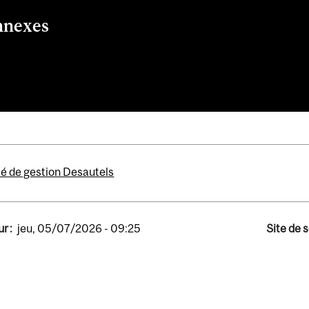
nnexes
ministration des affaires (MBA)
tudiante des cycles supérieurs
é de gestion Desautels
r :
jeu, 05/07/2026 - 09:25
Site de 