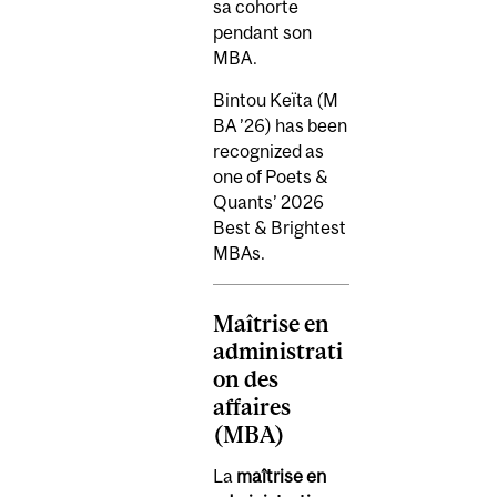
sa cohorte
pendant son
MBA.
Bintou Keïta (M
BA ’26) has been
recognized as
one of Poets &
Quants’ 2026
Best & Brightest
MBAs.
Maîtrise en
administrati
on des
affaires
(MBA)
La
maîtrise en