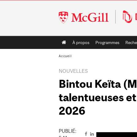
McGill
University
Main
À propos
Programmes
Reche
navigation
Accueil
NOUVELLES
Bintou Keïta (
talentueuses et
2026
PUBLIÉ: