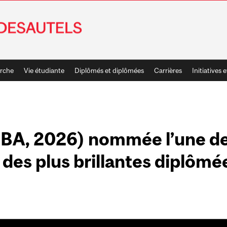
rche
Vie étudiante
Diplômés et diplômées
Carrières
Initiatives e
MBA, 2026) nommée l’une de
 des plus brillantes diplôm