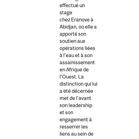
effectué un
stage
chez Eranove à
Abidjan, où elle a
apporté son
soutien aux
opérations liées
à l’eau et à son
assainissement
en Afrique de
l’Ouest. La
distinction qui lui
a été décernée
met de l’avant
son leadership
et son
engagement à
resserrer les
liens au sein de