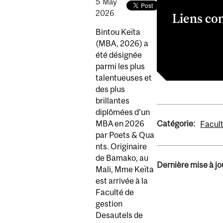
5
May
2026
Liens co
Bintou Keïta
Maîtrise en ad
(MBA, 2026) a
Association é
été désignée
parmi les plus
talentueuses et
des plus
brillantes
diplômées d’un
Catégorie:
MBA en 2026
Facult
par Poets & Qua
nts. Originaire
de Bamako, au
Dernière mise à jou
Mali, Mme Keïta
est arrivée à la
Faculté de
gestion
Desautels de