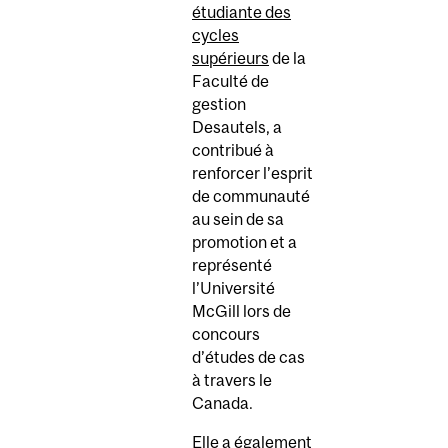
étudiante des
cycles
supérieurs
de la
Faculté de
gestion
Desautels, a
contribué à
renforcer l’esprit
de communauté
au sein de sa
promotion et a
représenté
l’Université
McGill lors de
concours
d’études de cas
à travers le
Canada.
Elle a également