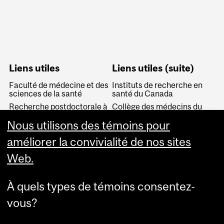
Liens utiles
Liens utiles (suite)
Faculté de médecine et des
Instituts de recherche en
sciences de la santé
santé du Canada
Recherche postdoctorale à
Collège des médecins du
McGill
Québec
Nous utilisons des témoins pour
Fonds de recherche Santé
Association médicale
Québec (FRQS)
canadienne
améliorer la convivialité de nos sites
Chaires de recherche du
Association canadienne
Web.
Canada
pour l'éducation médicale
Collège royal des médecins
Service canadien de
et chirurgiens du Canada
jumelage des résidents
À quels types de témoins consentez-
(CARMS)
vous?