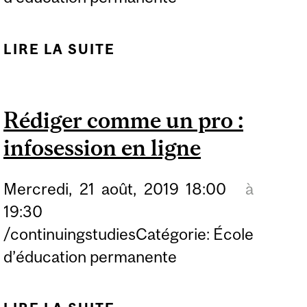
LIRE LA SUITE
DE RÉDIGEZ COMME UN
PRO: SÉANCE
D'INFORMATION EN
Rédiger comme un pro :
LIGNE
infosession en ligne
Mercredi,
21
août,
2019
18:00
à
19:30
/continuingstudiesCatégorie: École
d’éducation permanente