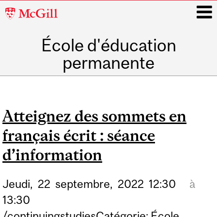
McGill
University
École d'éducation
i
permanente
Main
navigation
Atteignez des sommets en
français écrit : séance
d’information
Jeudi,
22
septembre,
2022
12:30
à
13:30
/continuingstudiesCatégorie: École