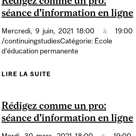
Rédigez comme un pro:
LIGNE
séance d'information en ligne
Mercredi,
9
juin,
2021
18:00
à
19:00
/continuingstudiesCatégorie: École
d’éducation permanente
LIRE LA SUITE
DE RÉDIGEZ COMME UN
PRO: SÉANCE
D'INFORMATION EN
Rédigez comme un pro:
LIGNE
séance d'information en ligne
Mardi,
30
mars,
2021
18:00
à
19:00