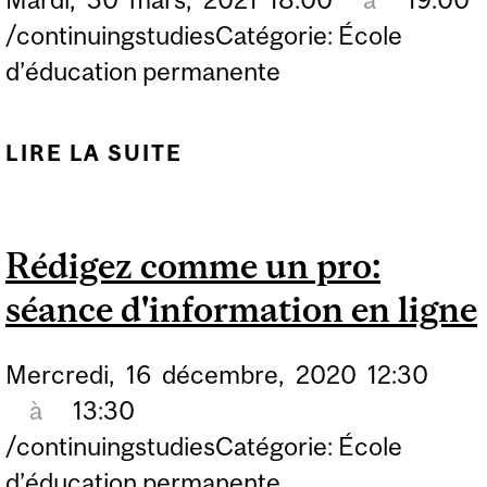
/continuingstudiesCatégorie: École
d’éducation permanente
LIRE LA SUITE
DE RÉDIGEZ COMME UN
PRO: SÉANCE
D'INFORMATION EN
Rédigez comme un pro:
LIGNE
séance d'information en ligne
Mercredi,
16
décembre,
2020
12:30
à
13:30
/continuingstudiesCatégorie: École
d’éducation permanente