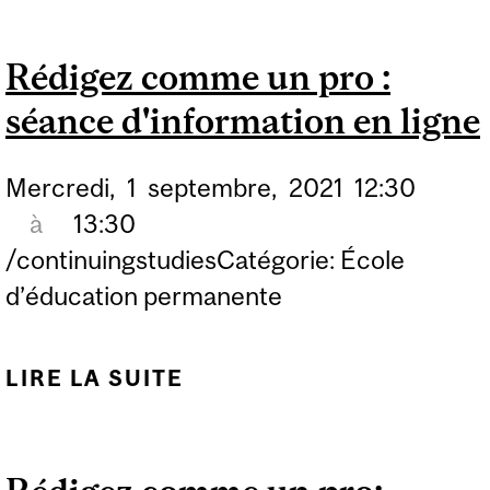
PRO : SÉANCE
D'INFORMATION EN
Rédigez comme un pro :
LIGNE
séance d'information en ligne
Mercredi,
1
septembre,
2021
12:30
à
13:30
/continuingstudiesCatégorie: École
d’éducation permanente
LIRE LA SUITE
DE RÉDIGEZ COMME UN
PRO : SÉANCE
D'INFORMATION EN