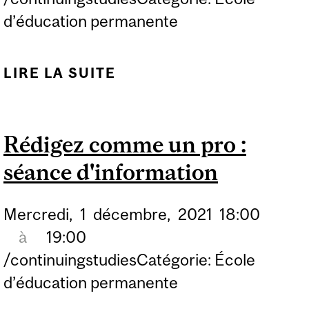
d’éducation permanente
LIRE LA SUITE
DE ATTEIGNEZ DES
SOMMETS EN FRANÇAIS
ÉCRIT : SÉANCE
Rédigez comme un pro :
D’INFORMATION
séance d'information
Mercredi,
1
décembre,
2021
18:00
à
19:00
/continuingstudiesCatégorie: École
d’éducation permanente