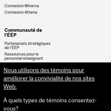
Connexion Minerva
Connexion Athena
Communauté de
l'ÉÉP
Partenariats stratégiques
de l'ÉÉP
Ressources pour le
personnel enseignant
McGill Community for
Lifelong Learning
Nous utilisons des témoins pour
Rejoignez notre équipe
améliorer la convivialité de nos sites
Web.
À quels types de témoins consentez-
vous?