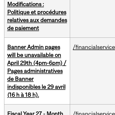
Modifications :
Politique et procédures
relatives aux demandes
de paiement
Banner Admin pages
/financialservic
will be unavailable on
April 29th (4pm-6pm) /
Pages administratives
de Banner
indisponibles le 29 avril
(16 h à 18 h).
Fiscal Year 27 - Month
/financialservic