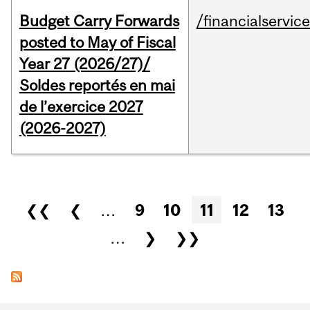
Budget Carry Forwards
/financialservic
posted to May of Fiscal
Year 27 (2026/27)/
Soldes reportés en mai
de l’exercice 2027
(2026-2027)
Pages
❮❮
❮
…
9
10
11
12
13
…
❯
❯❯