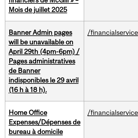
financiers de McGill » –
Mois de juillet 2025
Banner Admin pages
/financialservic
will be unavailable on
April 29th (4pm-6pm) /
Pages administratives
de Banner
indisponibles le 29 avril
(16 h à 18 h).
Home Office
/financialservic
Expenses/Dépenses de
bureau à domicile