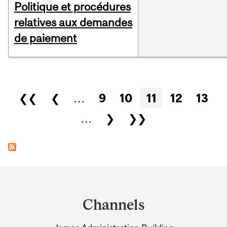
Politique et procédures
relatives aux demandes
de paiement
Pages
❮❮
❮
…
9
10
11
12
13
…
❯
❯❯
Department
and
Channels
University