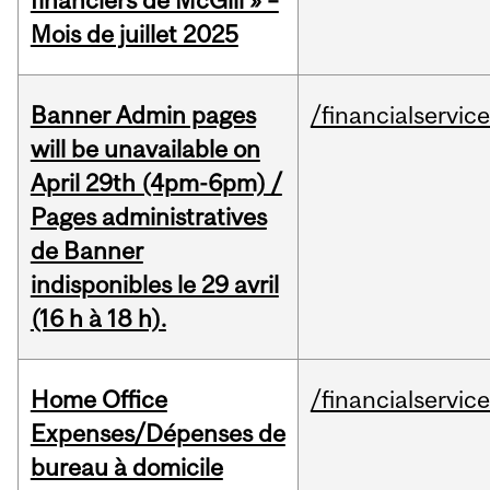
financiers de McGill » –
Mois de juillet 2025
Banner Admin pages
/financialservic
will be unavailable on
April 29th (4pm-6pm) /
Pages administratives
de Banner
indisponibles le 29 avril
(16 h à 18 h).
Home Office
/financialservic
Expenses/Dépenses de
bureau à domicile