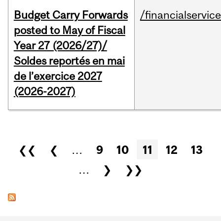
Budget Carry Forwards
/financialservic
posted to May of Fiscal
Year 27 (2026/27)/
Soldes reportés en mai
de l’exercice 2027
(2026-2027)
Pages
❮❮
❮
…
9
10
11
12
13
…
❯
❯❯