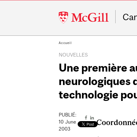
McGill
Ca
University
Accueil
NOUVELLES
Une première au 
neurologiques d
technologie pou
PUBLIÉ:
Coordonné
10
June
2003