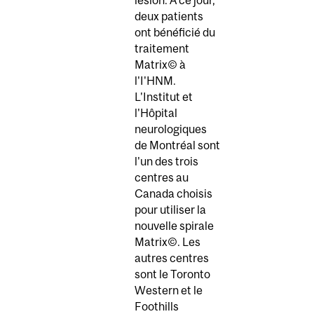
lésion. À ce jour,
deux patients
ont bénéficié du
traitement
Matrix© à
l'I'HNM.
L'Institut et
l'Hôpital
neurologiques
de Montréal sont
l'un des trois
centres au
Canada choisis
pour utiliser la
nouvelle spirale
Matrix©. Les
autres centres
sont le Toronto
Western et le
Foothills