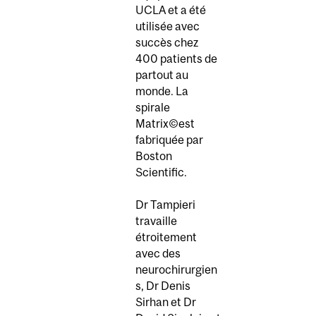
UCLA et a été
utilisée avec
succès chez
400 patients de
partout au
monde. La
spirale
Matrix©est
fabriquée par
Boston
Scientific.
Dr Tampieri
travaille
étroitement
avec des
neurochirurgien
s, Dr Denis
Sirhan et Dr