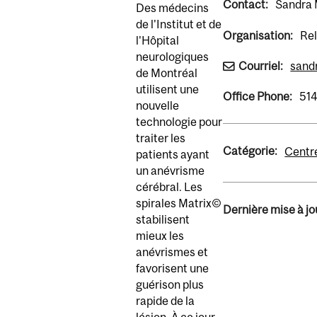
Contact:
Sandra
Des médecins
de l'Institut et de
Organisation:
Rel
l'Hôpital
neurologiques
Courriel:
sand
de Montréal
utilisent une
Office Phone:
51
nouvelle
technologie pour
traiter les
Catégorie:
Centre
patients ayant
un anévrisme
cérébral. Les
spirales Matrix©
Dernière mise à jou
stabilisent
mieux les
anévrismes et
favorisent une
guérison plus
rapide de la