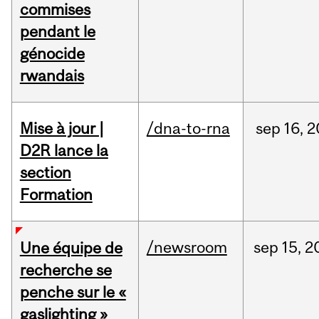
commises
pendant le
génocide
rwandais
Mise à jour |
/dna-to-rna
sep
16,
2
D2R lance la
section
Formation
/newsroom
sep
15,
2
Une équipe de
recherche se
penche sur le «
gaslighting »