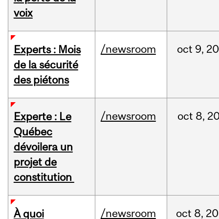
voix
/newsroom
oct
9,
20
Experts : Mois
de la sécurité
des piétons
/newsroom
oct
8,
2
Experte : Le
Québec
dévoilera un
projet de
constitution
/newsroom
oct
8,
20
À quoi