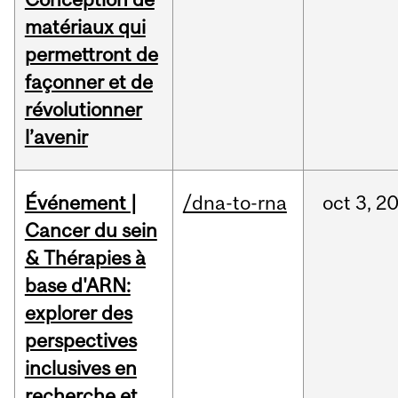
matériaux qui
permettront de
façonner et de
révolutionner
l’avenir
Événement |
/dna-to-rna
oct
3,
2
Cancer du sein
& Thérapies à
base d'ARN:
explorer des
perspectives
inclusives en
recherche et