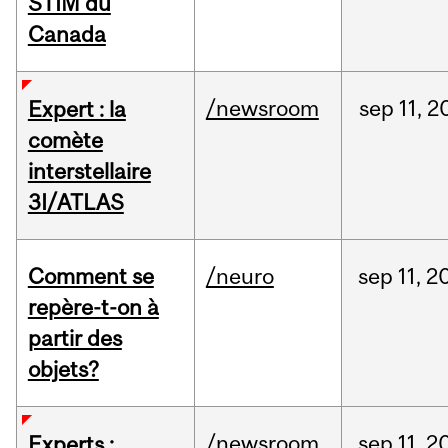
STIM du
Canada
/newsroom
sep
11,
2
Expert : la
comète
interstellaire
3I/ATLAS
Comment se
/neuro
sep
11,
2
repère-t-on à
partir des
objets?
/newsroom
sep
11,
2
Experts :