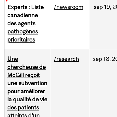
/newsroom
sep
19,
2
Experts : Liste
canadienne
des agents
pathogènes
prioritaires
Une
/research
sep
18,
2
chercheuse de
McGill reçoit
une subvention
pour améliorer
la qualité de vie
des patients
atteints d'un