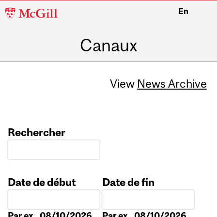
McGill
En
University
Canaux
View
News Archive
Rechercher
Date de début
Date de fin
Date
Date
Par ex., 08/10/2026
Par ex., 08/10/2026