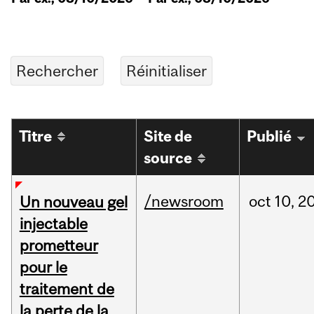
Titre
Site de
Publié
source
/newsroom
oct
10,
2
Un nouveau gel
injectable
prometteur
pour le
traitement de
la perte de la