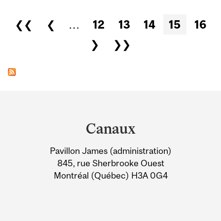
Pages
❮❮
❮
…
12
13
14
15
16
❯
❯❯
Department
and
Canaux
University
Pavillon James (administration)
Information
845, rue Sherbrooke Ouest
Montréal (Québec) H3A 0G4