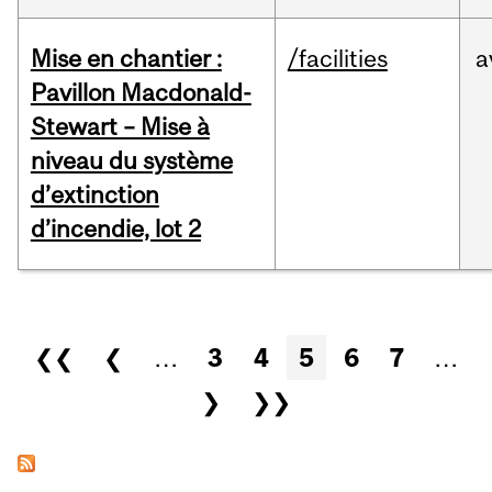
Mise en chantier :
/facilities
a
Pavillon Macdonald-
Stewart – Mise à
niveau du système
d’extinction
d’incendie, lot 2
Pages
❮❮
❮
…
3
4
5
6
7
…
❯
❯❯