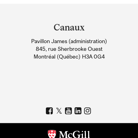
Department
and
Canaux
University
Pavillon James (administration)
Information
845, rue Sherbrooke Ouest
Montréal (Québec) H3A 0G4