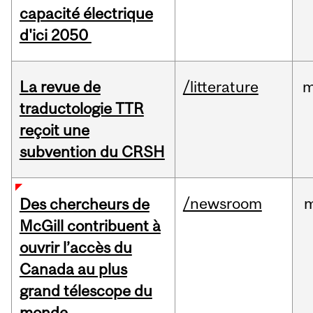
capacité électrique
d'ici 2050
La revue de
/litterature
m
traductologie TTR
reçoit une
subvention du CRSH
/newsroom
m
Des chercheurs de
McGill contribuent à
ouvrir l’accès du
Canada au plus
grand télescope du
monde