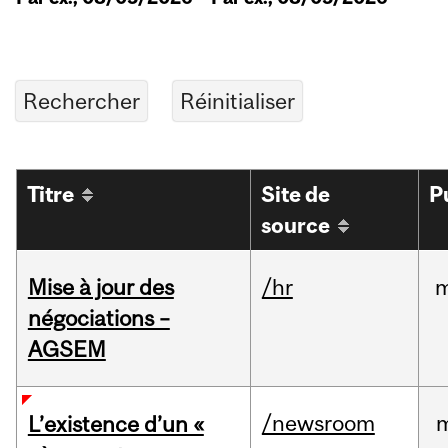
Titre
Site de
P
source
Mise à jour des
/hr
m
négociations –
AGSEM
/newsroom
L’existence d’un «