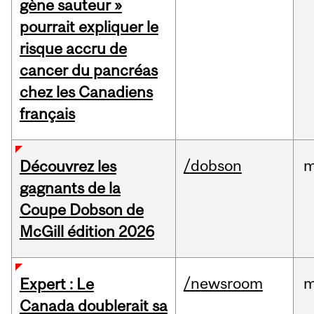
gène sauteur »
pourrait expliquer le
risque accru de
cancer du pancréas
chez les Canadiens
français
/dobson
m
Découvrez les
gagnants de la
Coupe Dobson de
McGill édition 2026
/newsroom
m
Expert : Le
Canada doublerait sa