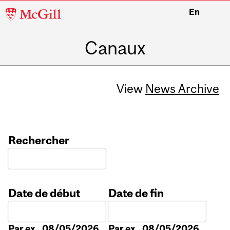
McGill
En
University
Canaux
View
News Archive
Rechercher
Date de début
Date de fin
Date
Date
Par ex., 08/05/2026
Par ex., 08/05/2026