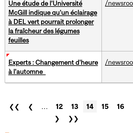
/newsro
Une étude de l’Université
McGill indique qu’un éclairage
à DEL vert pourrait prolonger
la fraîcheur des légumes
feuilles
/newsro
Experts : Changement d'heure
à l'automne
Pages
❮❮
❮
…
12
13
14
15
16
❯
❯❯