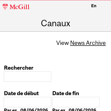
McGill
En
University
Canaux
View
News Archive
Rechercher
Date de début
Date de fin
Date
Date
Par ex., 08/06/2026
Par ex., 08/06/2026