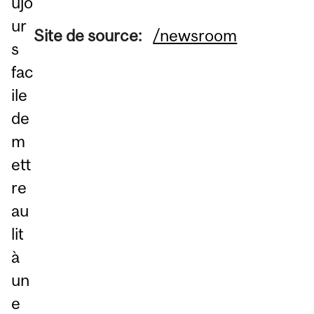
ujo
ur
Site de source:
/newsroom
s
fac
ile
de
m
ett
re
au
lit
à
un
e