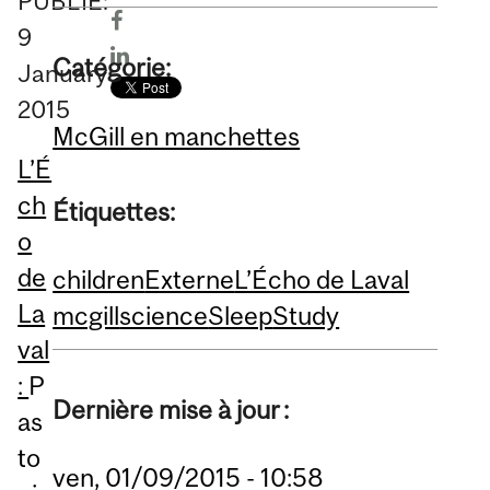
PUBLIÉ:
9
Catégorie:
January
2015
McGill en manchettes
L’É
ch
Étiquettes:
o
de
children
Externe
L’Écho de Laval
La
mcgill
science
Sleep
Study
val
:
P
Dernière mise à jour :
as
to
ven, 01/09/2015 - 10:58