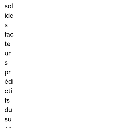
sol
ide
s
fac
te
ur
s
pr
édi
cti
fs
du
su