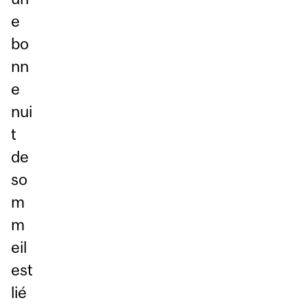
e
bo
nn
e
nui
t
de
so
m
m
eil
est
lié