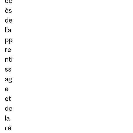
cc
ès
de
l'a
pp
re
nti
ss
ag
e
et
de
la
ré