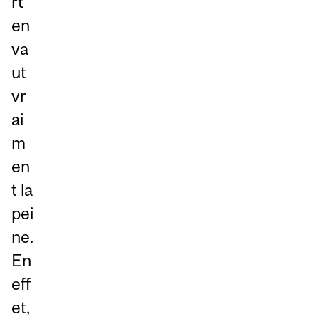
rt
en
va
ut
vr
ai
m
en
t la
pei
ne.
En
eff
et,