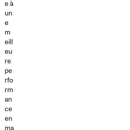
e à
un
e
m
eill
eu
re
pe
rfo
rm
an
ce
en
ma