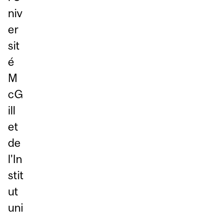
niv
er
sit
é
M
cG
ill
et
de
l'In
stit
ut
uni