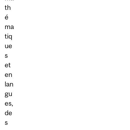
th
é
ma
tiq
ue
s
et
en
lan
gu
es,
de
s