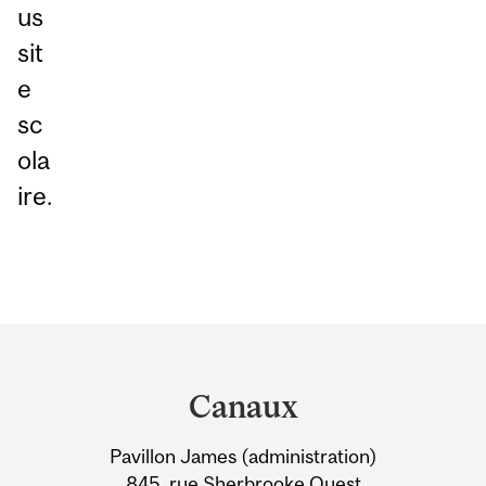
us
sit
e
sc
ola
ire.
Department
and
Canaux
University
Pavillon James (administration)
Information
845, rue Sherbrooke Ouest