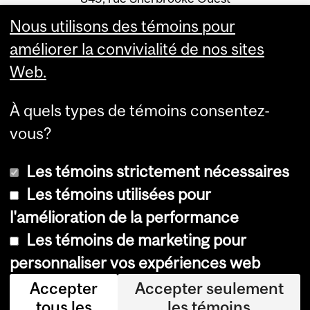
Montréal (Québec) H3A 0G4
Nous utilisons des témoins pour
améliorer la convivialité de nos sites
Web.
À quels types de témoins consentez-
vous?
Les témoins strictement nécessaires
Les témoins utilisées pour
l'amélioration de la performance
© Université McGill, 2026
Les témoins de marketing pour
Accessibilité
personnaliser vos expériences web
Avis sur les témoins
Accepter
Accepter seulement
tous les
les témoins
Paramètres des témoins