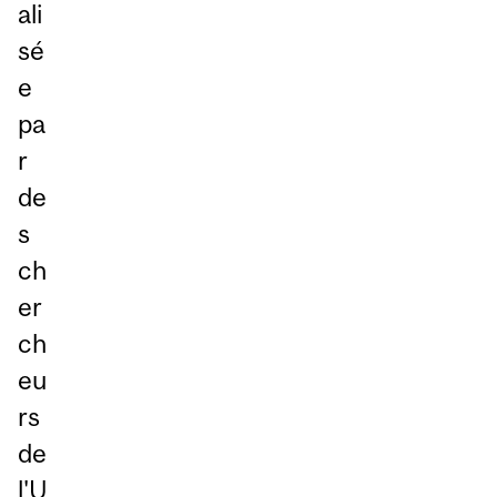
ali
sé
e
pa
r
de
s
ch
er
ch
eu
rs
de
l'U