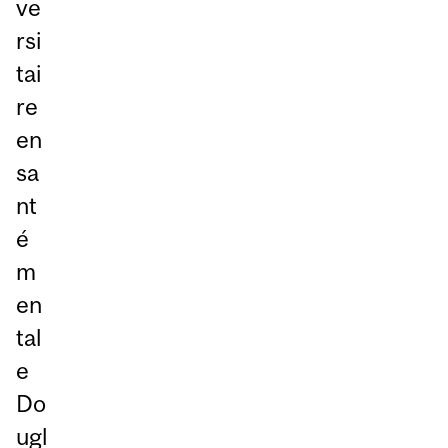
ve
rsi
tai
re
en
sa
nt
é
m
en
tal
e
Do
ugl