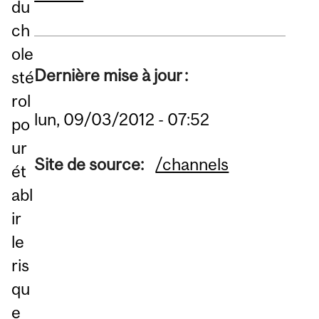
du
ch
ole
Dernière mise à jour :
sté
rol
lun, 09/03/2012 - 07:52
po
ur
Site de source:
/channels
ét
abl
ir
le
ris
qu
e