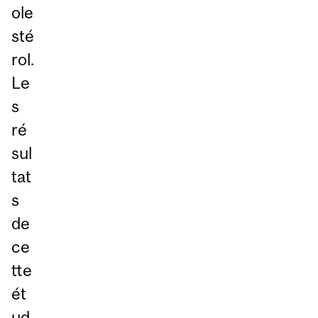
ole
sté
rol.
Le
s
ré
sul
tat
s
de
ce
tte
ét
ud