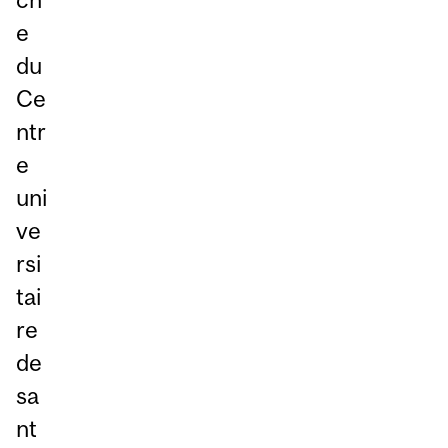
e
du
Ce
ntr
e
uni
ve
rsi
tai
re
de
sa
nt