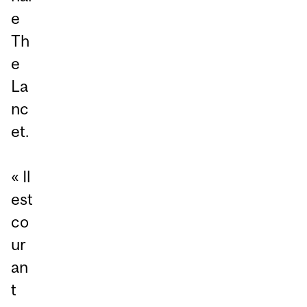
e
Th
e
La
nc
et.
« Il
est
co
ur
an
t