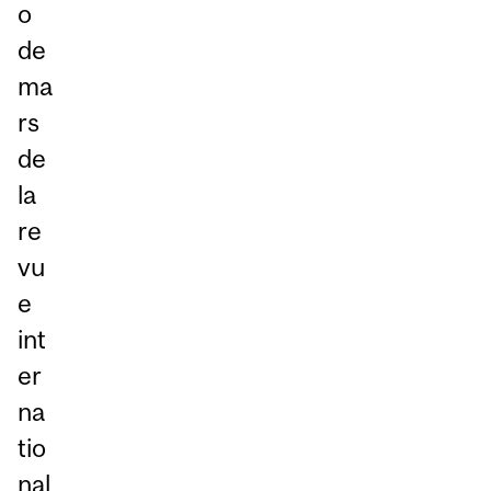
o
de
ma
rs
de
la
re
vu
e
int
er
na
tio
nal