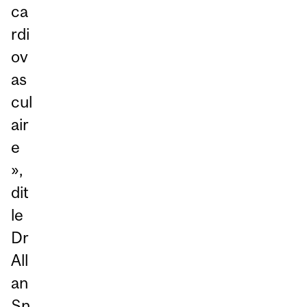
ca
rdi
ov
as
cul
air
e
»,
dit
le
Dr
All
an
Sn