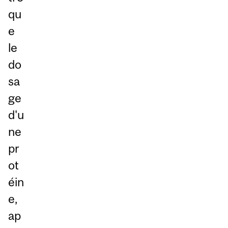
qu
e
le
do
sa
ge
d'u
ne
pr
ot
éin
e,
ap