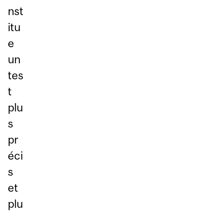
nst
itu
e
un
tes
t
plu
s
pr
éci
s
et
plu