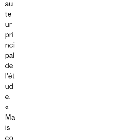
au
te
ur
pri
nci
pal
de
l'ét
ud
e.
«
Ma
is
co