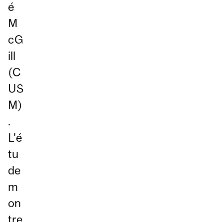
é
M
cG
ill
(C
US
M)
.
L'é
tu
de
m
on
tre