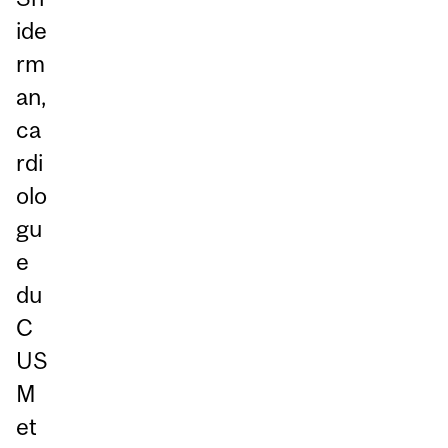
ide
rm
an,
ca
rdi
olo
gu
e
du
C
US
M
et