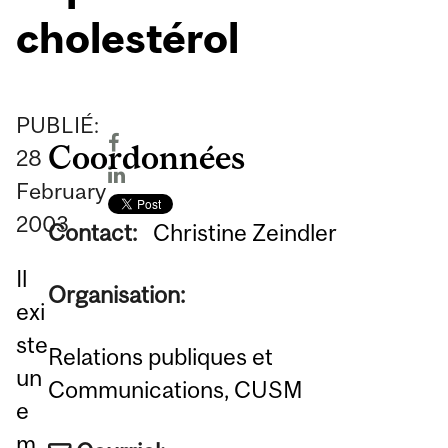
cholestérol
PUBLIÉ:
Coordonnées
28
February
2003
Contact:
Christine Zeindler
Il
Organisation:
exi
ste
Relations publiques et
un
Communications, CUSM
e
m