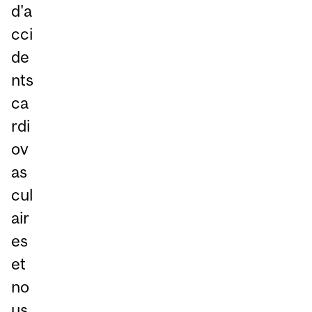
d'a
cci
de
nts
ca
rdi
ov
as
cul
air
es
et
no
us