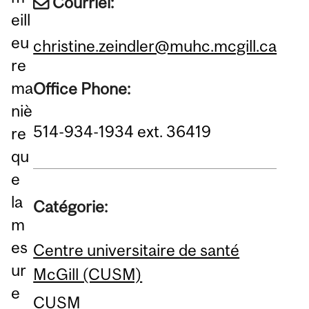
Courriel:
eill
eu
christine.zeindler@muhc.mcgill.ca
re
ma
Office Phone:
niè
514-934-1934 ext. 36419
re
qu
e
la
Catégorie:
m
es
Centre universitaire de santé
ur
McGill (CUSM)
e
CUSM