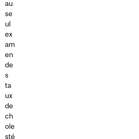
au
se
ul
ex
am
en
de
s
ta
ux
de
ch
ole
sté