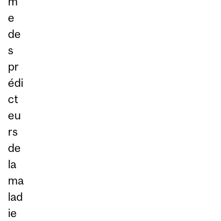
m
e
de
s
pr
édi
ct
eu
rs
de
la
ma
lad
ie