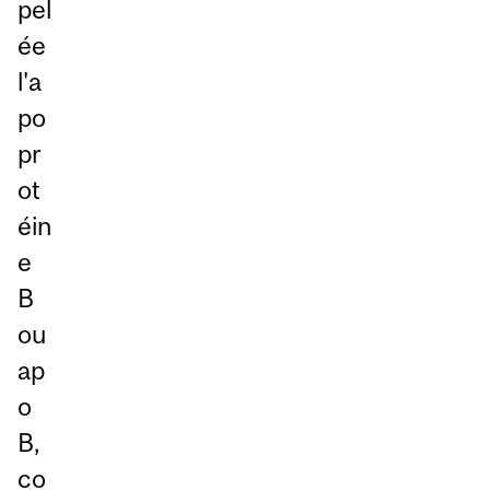
pel
ée
l'a
po
pr
ot
éin
e
B
ou
ap
o
B,
co