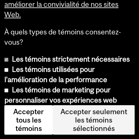
lèg
améliorer la convivialité de nos sites
ue
Web.
s
À quels types de témoins consentez-
d'A
vous?
ust
rali
Les témoins strictement nécessaires
e,
Les témoins utilisées pour
de
l'amélioration de la performance
Co
Les témoins de marketing pour
lo
personnaliser vos expériences web
m
Accepter
Accepter seulement
bie
tous les
les témoins
-
témoins
sélectionnés
Bri