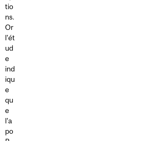
tio
ns.
Or
l'ét
ud
e
ind
iqu
e
qu
e
l'a
po