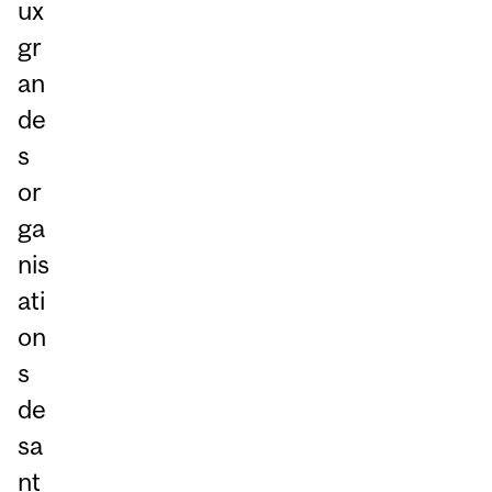
ux
gr
an
de
s
or
ga
nis
ati
on
s
de
sa
nt