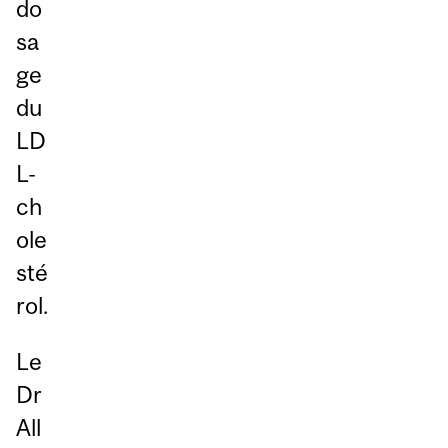
do
sa
ge
du
LD
L-
ch
ole
sté
rol.
Le
Dr
All