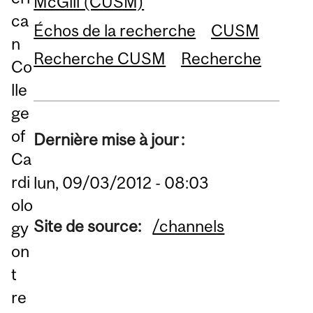
McGill (CUSM)
ca
Échos de la recherche
CUSM
n
Recherche CUSM
Recherche
Co
lle
ge
of
Dernière mise à jour :
Ca
rdi
lun, 09/03/2012 - 08:03
olo
Site de source:
/channels
gy
on
t
re