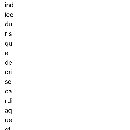
ind
ice
du
ris
qu
e
de
cri
se
ca
rdi
aq
ue
et