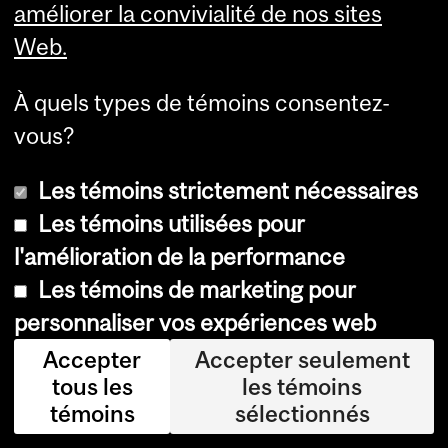
bal
améliorer la convivialité de nos sites
e
Web.
de
À quels types de témoins consentez-
ch
vous?
ole
sté
Les témoins strictement nécessaires
rol
Les témoins utilisées pour
da
l'amélioration de la performance
ns
Les témoins de marketing pour
le
personnaliser vos expériences web
sa
Accepter
Accepter seulement
ng.
tous les
les témoins
Ma
témoins
sélectionnés
is