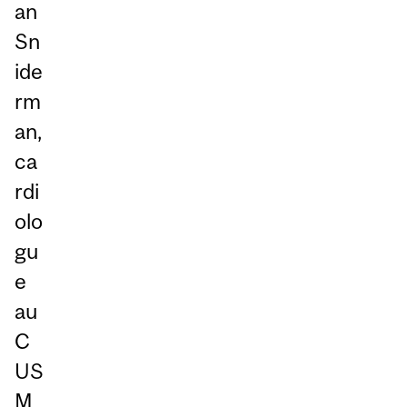
an
Sn
ide
rm
an,
ca
rdi
olo
gu
e
au
C
US
M