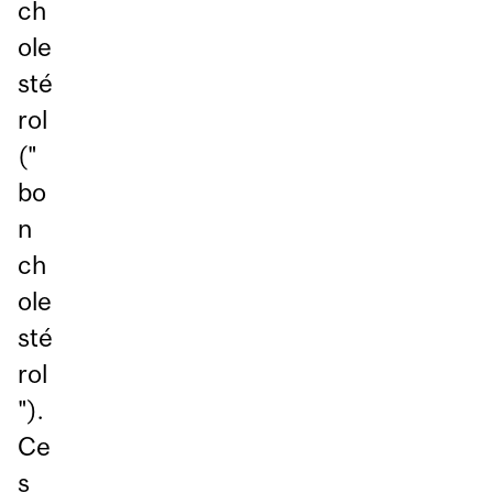
ch
ole
sté
rol
("
bo
n
ch
ole
sté
rol
").
Ce
s