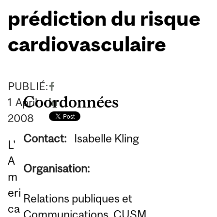
prédiction du risque
cardiovasculaire
PUBLIÉ:
Coordonnées
1
April
2008
Contact:
Isabelle Kling
L'
A
Organisation:
m
eri
Relations publiques et
ca
Communications, CUSM