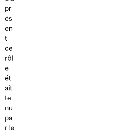
pr
és
en
t
ce
rôl
e
ét
ait
te
nu
pa
r le