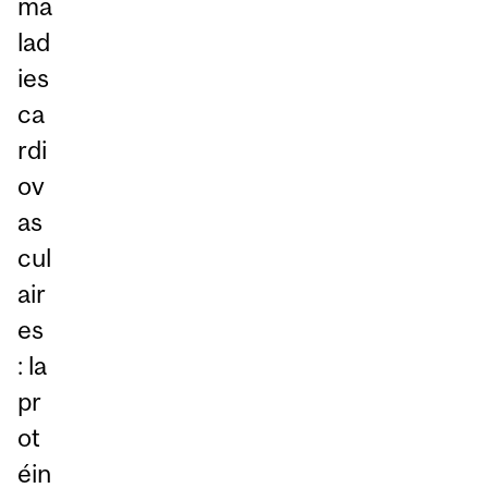
ma
lad
ies
ca
rdi
ov
as
cul
air
es
: la
pr
ot
éin