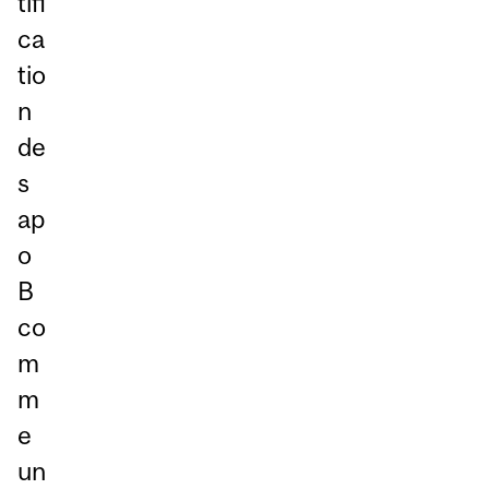
tifi
ca
tio
n
de
s
ap
o
B
co
m
m
e
un