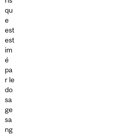
ris
qu
e
est
est
im
é
pa
r le
do
sa
ge
sa
ng