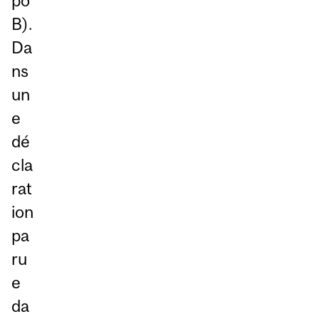
po
B).
Da
ns
un
e
dé
cla
rat
ion
pa
ru
e
da