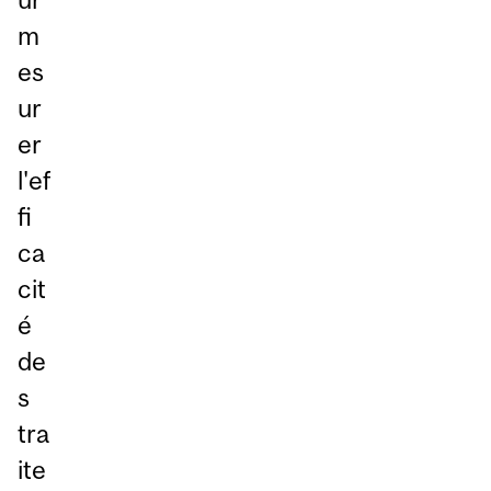
m
es
ur
er
l'ef
fi
ca
cit
é
de
s
tra
ite