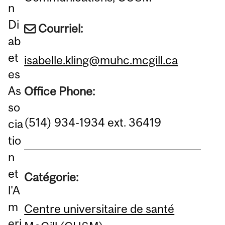
n
Di
Courriel:
ab
et
isabelle.kling@muhc.mcgill.ca
es
As
Office Phone:
so
(514) 934-1934 ext. 36419
cia
tio
n
et
Catégorie:
l'A
m
Centre universitaire de santé
eri