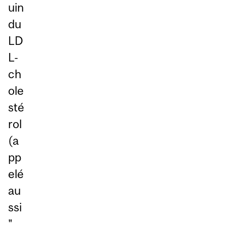
uin
du
LD
L-
ch
ole
sté
rol
(a
pp
elé
au
ssi
"