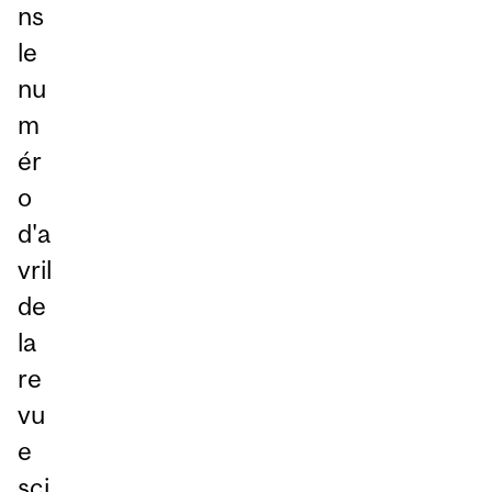
ns
le
nu
m
ér
o
d'a
vril
de
la
re
vu
e
sci