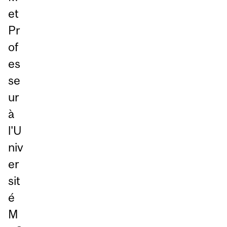
et
Pr
of
es
se
ur
à
l'U
niv
er
sit
é
M