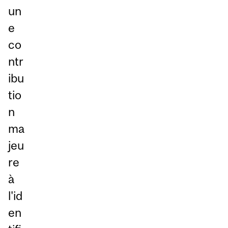
un
e
co
ntr
ibu
tio
n
ma
jeu
re
à
l'id
en