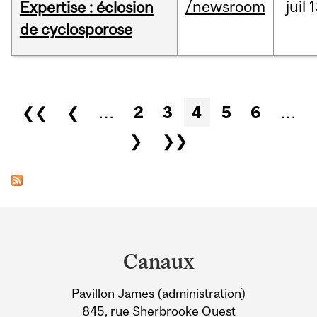
/newsroom
juil
1
Expertise : éclosion
de cyclosporose
Pages
❮❮
❮
…
2
3
4
5
6
…
❯
❯❯
Department
and
Canaux
University
Pavillon James (administration)
Information
845, rue Sherbrooke Ouest