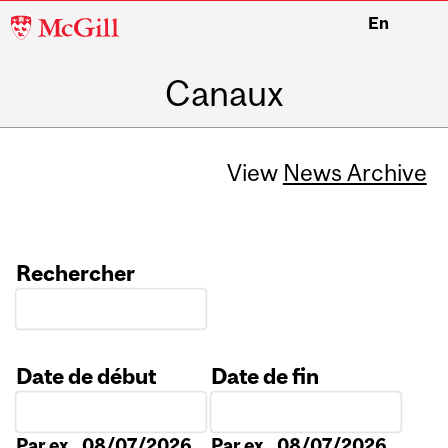
McGill
En
University
Canaux
View
News Archive
Rechercher
Date de début
Date de fin
Date
Date
Par ex., 08/07/2026
Par ex., 08/07/2026