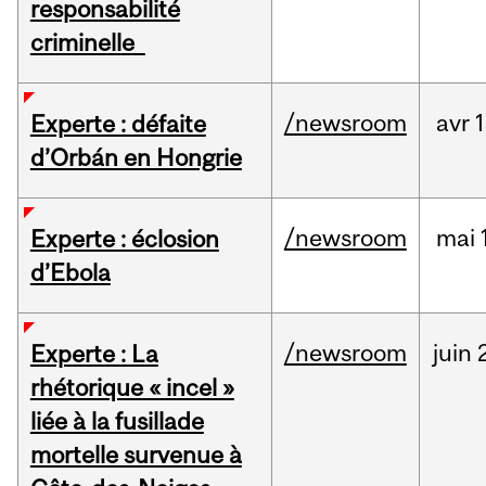
responsabilité
criminelle
/newsroom
avr
1
Experte : défaite
d’Orbán en Hongrie
/newsroom
mai
Experte : éclosion
d’Ebola
/newsroom
juin
Experte : La
rhétorique « incel »
liée à la fusillade
mortelle survenue à