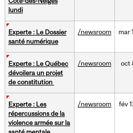
Côte-des-Neiges
lundi
/newsroom
mar
Experte : Le Dossier
santé numérique
/newsroom
oct
Experte : Le Québec
dévoilera un projet
de constitution
/newsroom
fév
1
Experte : Les
répercussions de la
violence armée sur la
santé mentale