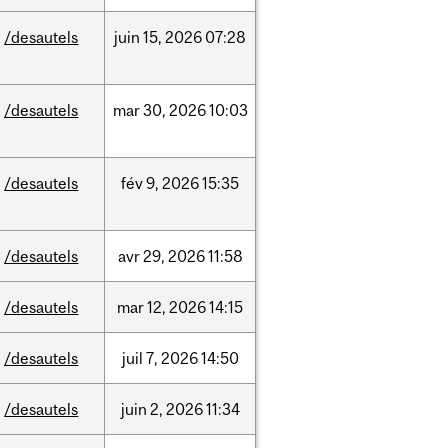
/desautels
juin
15,
2026
07:28
/desautels
mar
30,
2026
10:03
/desautels
fév
9,
2026
15:35
/desautels
avr
29,
2026
11:58
/desautels
mar
12,
2026
14:15
/desautels
juil
7,
2026
14:50
/desautels
juin
2,
2026
11:34