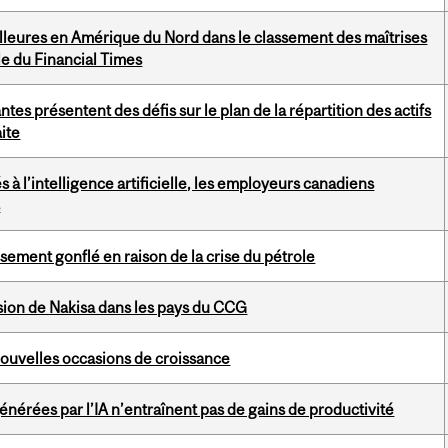
illeures en Amérique du Nord dans le classement des maîtrises
le du Financial Times
tes présentent des défis sur le plan de la répartition des actifs
ite
s à l’intelligence artificielle, les employeurs canadiens
s
ssement gonflé en raison de la crise du pétrole
sion de Nakisa dans les pays du CCG
ouvelles occasions de croissance
érées par l’IA n’entraînent pas de gains de productivité