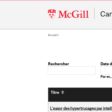
McGill
Ca
University
Accueil
Rechercher
Date 
Date
Par ex
Titre
L’essor des hypertrucages par intell