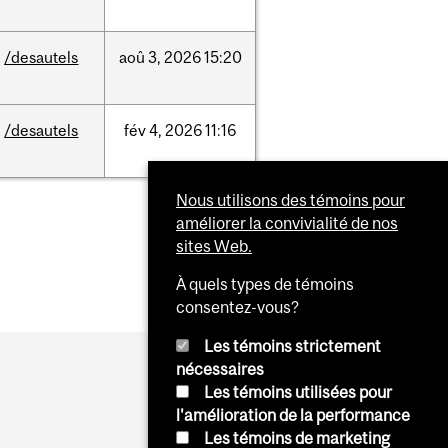
/desautels
aoû
3,
2026
15:20
/desautels
fév
4,
2026
11:16
Nous utilisons des témoins pour
améliorer la convivialité de nos
sites Web.
À quels types de témoins
consentez-vous?
Les témoins strictement
nécessaires
Les témoins utilisées pour
l'amélioration de la performance
Les témoins de marketing