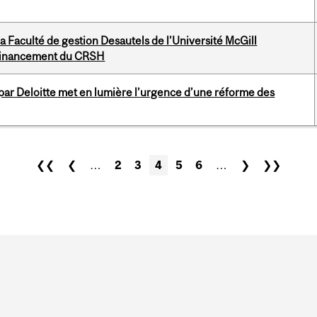
 Faculté de gestion Desautels de l’Université McGill
n financement du CRSH
ar Deloitte met en lumière l’urgence d’une réforme des
❮❮
❮
…
2
3
4
5
6
…
❯
❯❯