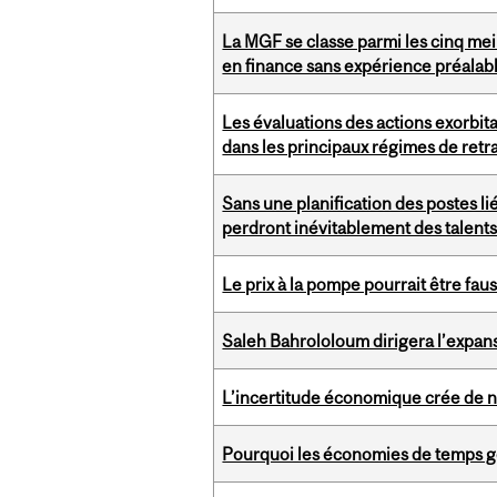
La MGF se classe parmi les cinq me
en finance sans expérience préalab
Les évaluations des actions exorbitan
dans les principaux régimes de retra
Sans une planification des postes lié
perdront inévitablement des talent
Le prix à la pompe pourrait être fau
Saleh Bahrololoum dirigera l’expan
L’incertitude économique crée de n
Pourquoi les économies de temps gén