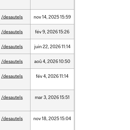
/desautels
nov
14,
2025
15:59
/desautels
fév
9,
2026
15:26
/desautels
juin
22,
2026
11:14
/desautels
aoû
4,
2026
10:50
/desautels
fév
4,
2026
11:14
/desautels
mar
3,
2026
15:51
/desautels
nov
18,
2025
15:04