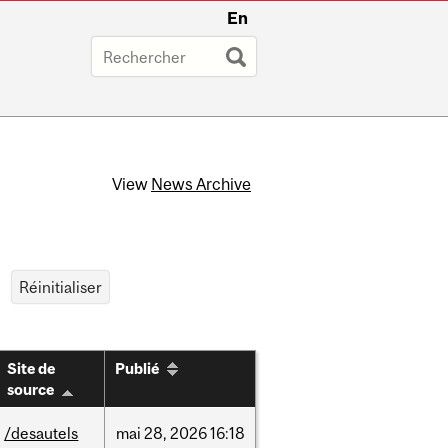
En
View
News Archive
Site de
Publié
source
/desautels
mai
28,
2026
16:18