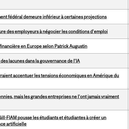
ent fédéral demeure inférieur à certaines projections
ure des employeurs à négocier les conditions d’emploi
tie financière en Europe selon Patrick Augustin
 des lacunes dans la gouvernance de l’IA
rraient accentuer les tensions économiques en Amérique du
ennies, mais les grandes entreprises ne l’ont jamais vraiment
ill-FIAM pousse les étudiants et étudiantes à créer un
ce artificielle