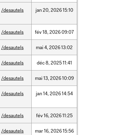
/desautels
jan
20,
2026
15:10
/desautels
fév
18,
2026
09:07
/desautels
mai
4,
2026
13:02
/desautels
déc
8,
2025
11:41
/desautels
mai
13,
2026
10:09
/desautels
jan
14,
2026
14:54
/desautels
fév
16,
2026
11:25
/desautels
mar
16,
2026
15:56