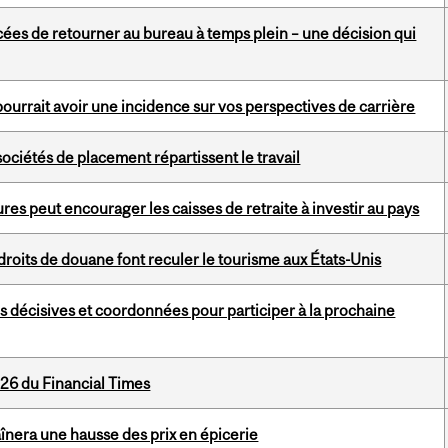
es de retourner au bureau à temps plein – une décision qui
urrait avoir une incidence sur vos perspectives de carrière
sociétés de placement répartissent le travail
ures peut encourager les caisses de retraite à investir au pays
droits de douane font reculer le tourisme aux États-Unis
 décisives et coordonnées pour participer à la prochaine
26 du Financial Times
aînera une hausse des prix en épicerie