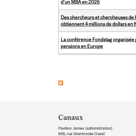
d’un MBA en 2026
Des chercheurs et chercheuses de la
obtiennent 4 millions de dollars e
La conférence Fondstag organisée p
pensions en Europe
Pages
Department
and
Canaux
University
Pavillon James (administration)
Information
845, rue Sherbrooke Ouest