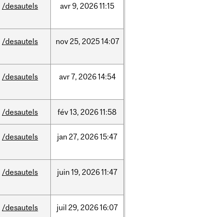
/desautels
avr
9,
2026
11:15
/desautels
nov
25,
2025
14:07
/desautels
avr
7,
2026
14:54
/desautels
fév
13,
2026
11:58
/desautels
jan
27,
2026
15:47
/desautels
juin
19,
2026
11:47
/desautels
juil
29,
2026
16:07