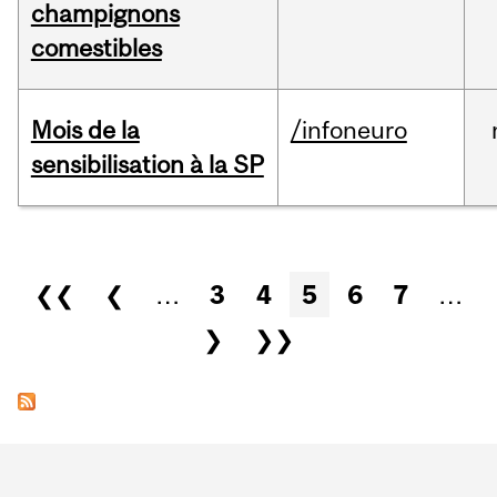
champignons
comestibles
Mois de la
/infoneuro
sensibilisation à la SP
Pages
❮❮
❮
…
3
4
5
6
7
…
❯
❯❯
Department