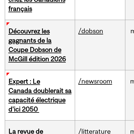
français
/dobson
m
Découvrez les
gagnants de la
Coupe Dobson de
McGill édition 2026
/newsroom
m
Expert : Le
Canada doublerait sa
capacité électrique
d'ici 2050
La revue de
/litterature
m