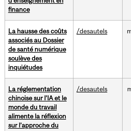
d’enseignement en
finance
La hausse des coûts
/desautels
m
associés au Dossier
de santé numérique
soulève des
inquiétudes
La réglementation
/desautels
m
chinoise sur l’IA et le
monde du travail
alimente la réflexion
sur l’approche du