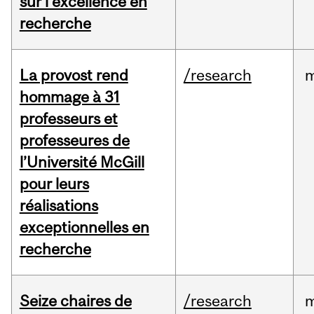
sur l’excellence en
recherche
La provost rend
/research
m
hommage à 31
professeurs et
professeures de
l’Université McGill
pour leurs
réalisations
exceptionnelles en
recherche
Seize chaires de
/research
m