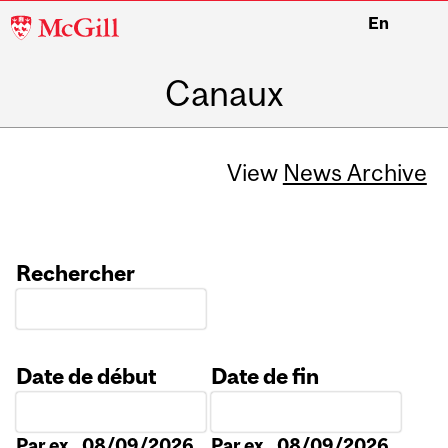
McGill
En
University
Canaux
View
News Archive
Rechercher
Date de début
Date de fin
Date
Date
Par ex., 08/09/2026
Par ex., 08/09/2026