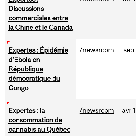
Discussions
commerciales entre
la Chine et le Canada
/newsroom
sep
Expertes : Épidémie
d’Ebola en
République
démocratique du
Congo
/newsroom
avr
1
Expertes : la
consommation de
cannabis au Québec