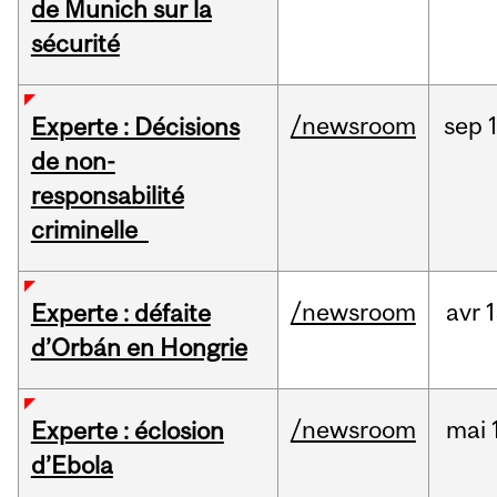
de Munich sur la
sécurité
/newsroom
sep
Experte : Décisions
de non-
responsabilité
criminelle
/newsroom
avr
1
Experte : défaite
d’Orbán en Hongrie
/newsroom
mai
Experte : éclosion
d’Ebola