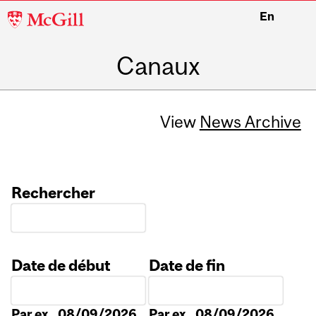
McGill
En
University
Canaux
View
News Archive
Rechercher
Date de début
Date de fin
Date
Date
Par ex., 08/09/2026
Par ex., 08/09/2026