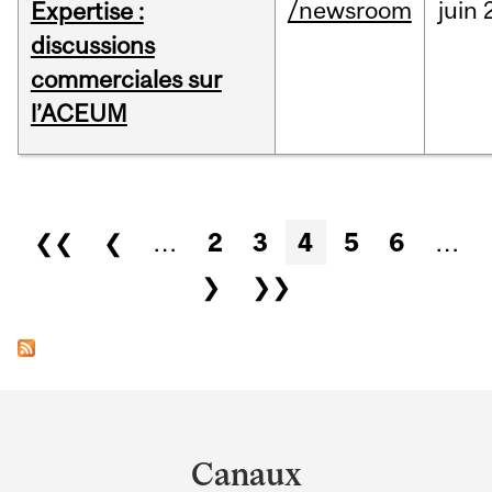
/newsroom
juin
Expertise :
discussions
commerciales sur
l’ACEUM
Pages
❮❮
❮
…
2
3
4
5
6
…
❯
❯❯
Department
and
Canaux