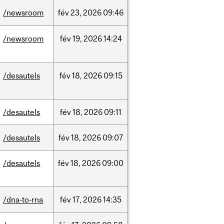
/newsroom
fév
23,
2026
09:46
/newsroom
fév
19,
2026
14:24
/desautels
fév
18,
2026
09:15
/desautels
fév
18,
2026
09:11
/desautels
fév
18,
2026
09:07
/desautels
fév
18,
2026
09:00
/dna-to-rna
fév
17,
2026
14:35