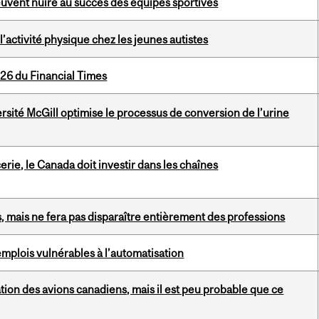
peuvent nuire au succès des équipes sportives
l’activité physique chez les jeunes autistes
26 du Financial Times
sité McGill optimise le processus de conversion de l’urine
erie, le Canada doit investir dans les chaînes
s, mais ne fera pas disparaître entièrement des professions
emplois vulnérables à l’automatisation
tion des avions canadiens, mais il est peu probable que ce