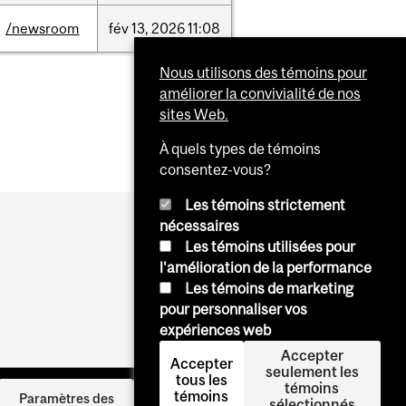
/newsroom
fév
13,
2026
11:08
Nous utilisons des témoins pour
améliorer la convivialité de nos
sites Web.
À quels types de témoins
consentez-vous?
Les témoins strictement
nécessaires
Les témoins utilisées pour
l'amélioration de la performance
Les témoins de marketing
pour personnaliser vos
expériences web
Accepter
Accepter
seulement les
tous les
témoins
témoins
Se
Paramètres des
sélectionnés