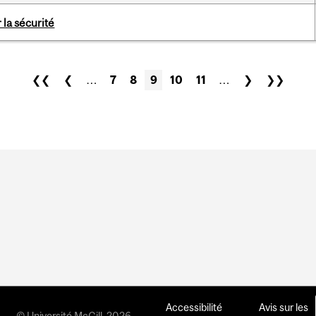
la sécurité
❮❮
❮
…
7
8
9
10
11
…
❯
❯❯
Accessibilité
Avis sur les
© Université McGill, 2026