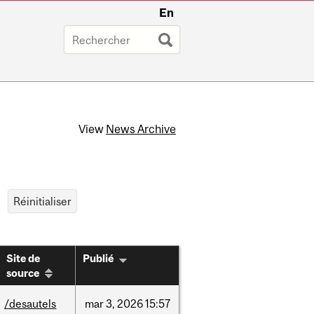
En
View
News Archive
Site de
Publié
source
/desautels
mar
3,
2026
15:57