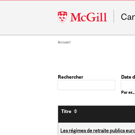
McGill
Ca
University
Accueil
Rechercher
Date 
Date
Par ex
Titre
Les régimes de retraite publics eu