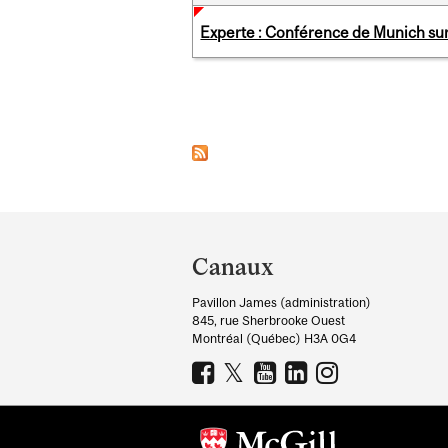
Experte : Conférence de Munich sur 
Pages
Department
and
Canaux
University
Pavillon James (administration)
Information
845, rue Sherbrooke Ouest
Montréal (Québec) H3A 0G4