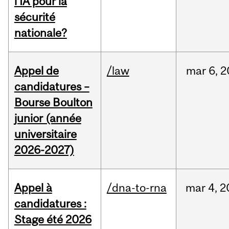
l’IA pour la
sécurité
nationale?
Appel de
/law
mar
6,
2
candidatures –
Bourse Boulton
junior (année
universitaire
2026-2027)
Appel à
/dna-to-rna
mar
4,
2
candidatures :
Stage été 2026