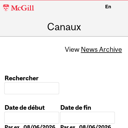
McGill
En
University
Canaux
View
News Archive
Rechercher
Date de début
Date de fin
Date
Date
Par ex., 08/06/2026
Par ex., 08/06/2026