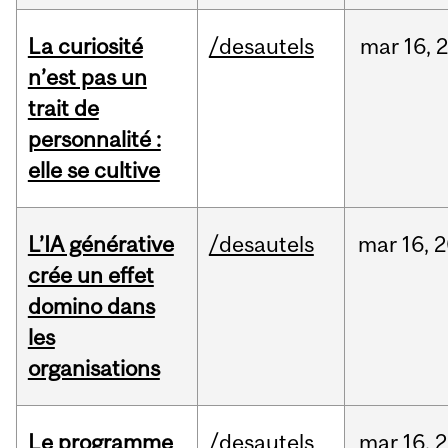
La curiosité
/desautels
mar
16,
n’est pas un
trait de
personnalité :
elle se cultive
L’IA générative
/desautels
mar
16,
2
crée un effet
domino dans
les
organisations
Le programme
/desautels
mar
16,
2