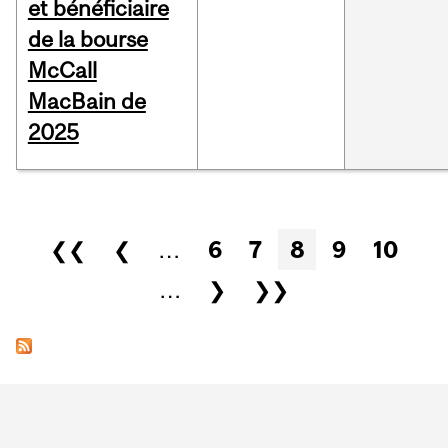
et bénéficiaire
de la bourse
McCall
MacBain de
2025
Pages
❮❮
❮
…
6
7
8
9
10
…
❯
❯❯
Department
and