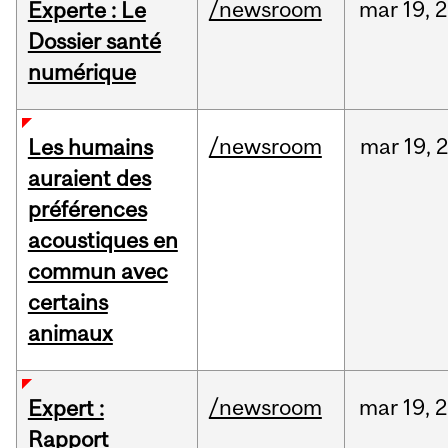
/newsroom
mar
19,
2
Experte : Le
Dossier santé
numérique
/newsroom
mar
19,
Les humains
auraient des
préférences
acoustiques en
commun avec
certains
animaux
/newsroom
mar
19,
2
Expert :
Rapport