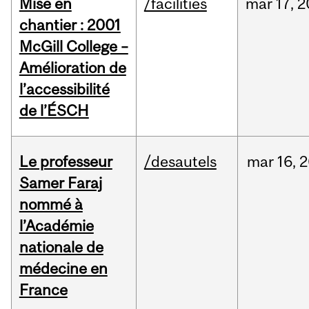
Mise en
/facilities
mar
17,
2
chantier : 2001
McGill College –
Amélioration de
l’accessibilité
de l’ÉSCH
Le professeur
/desautels
mar
16,
2
Samer Faraj
nommé à
l’Académie
nationale de
médecine en
France