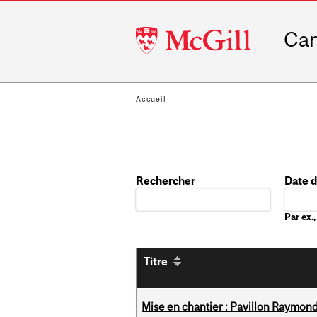
McGill
Ca
University
Accueil
Rechercher
Date 
Date
Par ex
Titre
Mise en chantier : Pavillon Raymond 