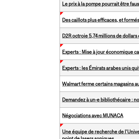
Le prix à la pompe pourrait être fau
Des caillots plus efficaces, et form
D2R octroie 5,74 millions de dollar
Experts : Mise à jour économique 
Experts : les Émirats arabes unis qu
Walmart ferme certains magasins au
Demandez à un-e bibliothécaire : no
Négociations avec MUNACA
Une équipe de recherche de l’Univers
point de lasers soniques