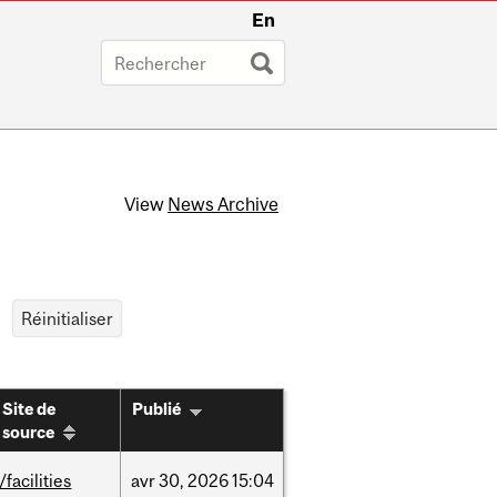
En
View
News Archive
Site de
Publié
source
/facilities
avr
30,
2026
15:04