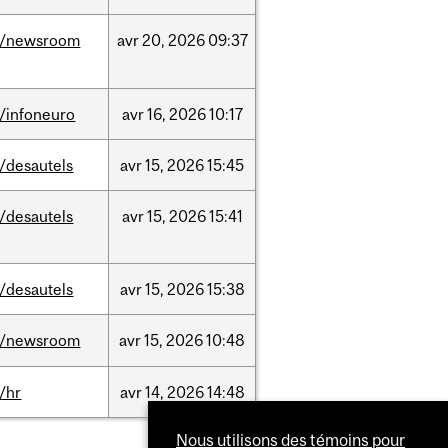
/newsroom
avr
20,
2026
09:37
/infoneuro
avr
16,
2026
10:17
/desautels
avr
15,
2026
15:45
/desautels
avr
15,
2026
15:41
/desautels
avr
15,
2026
15:38
/newsroom
avr
15,
2026
10:48
/hr
avr
14,
2026
14:48
Nous utilisons des témoins pour