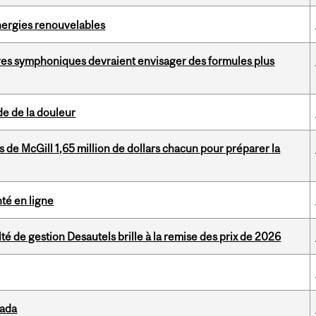
énergies renouvelables
stres symphoniques devraient envisager des formules plus
de de la douleur
de McGill 1,65 million de dollars chacun pour préparer la
nté en ligne
é de gestion Desautels brille à la remise des prix de 2026
nada