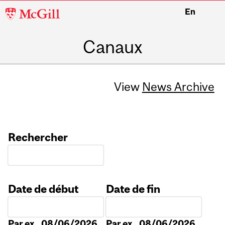
McGill
En
University
Canaux
View
News Archive
Rechercher
Date de début
Date de fin
Date
Date
Par ex., 08/06/2026
Par ex., 08/06/2026