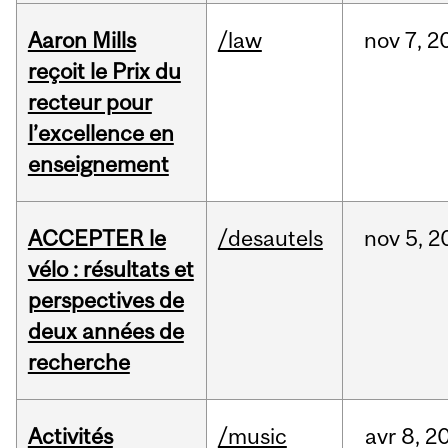
Aaron Mills
/law
nov
7,
2
reçoit le Prix du
recteur pour
l’excellence en
enseignement
ACCEPTER le
/desautels
nov
5,
2
vélo : résultats et
perspectives de
deux années de
recherche
Activités
/music
avr
8,
2