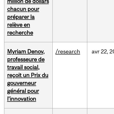
million de dollars
chacun pour
préparer la
relève en
recherche
Myriam Denov,
/research
avr
22,
2
professeure de
travail social,
reçoit un Prix du
gouverneur
général pour
l’innovation