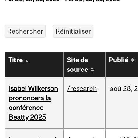
Titre
Site de
Publié
source
Isabel Wilkerson
/research
aoû
28,
2
prononcera la
conférence
Beatty 2025