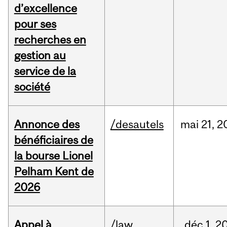
d’excellence
pour ses
recherches en
gestion au
service de la
société
Annonce des
/desautels
mai
21,
2
bénéficiaires de
la bourse Lionel
Pelham Kent de
2026
Appel à
/law
déc
1,
2