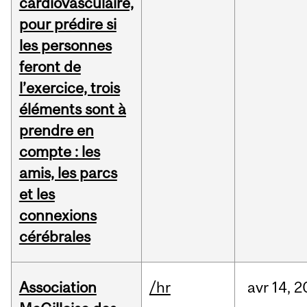
cardiovasculaire,
pour prédire si
les personnes
feront de
l’exercice, trois
éléments sont à
prendre en
compte : les
amis, les parcs
et les
connexions
cérébrales
Association
/hr
avr
14,
2