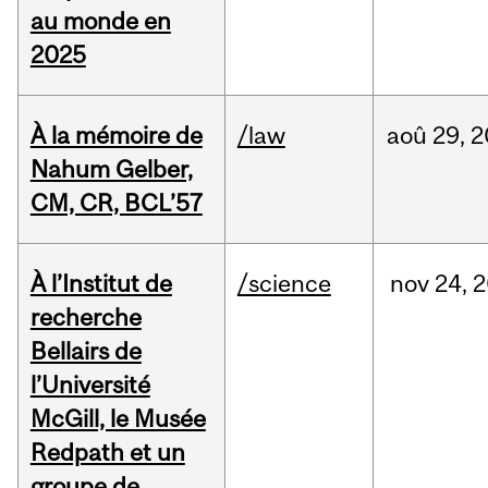
au monde en
2025
À la mémoire de
/law
aoû
29,
2
Nahum Gelber,
CM, CR, BCL’57
À l’Institut de
/science
nov
24,
2
recherche
Bellairs de
l’Université
McGill, le Musée
Redpath et un
groupe de