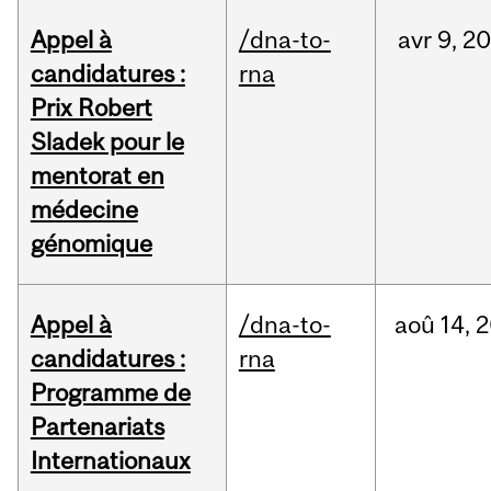
Appel à
/dna-to-
avr
9,
20
candidatures :
rna
Prix Robert
Sladek pour le
mentorat en
médecine
génomique
Appel à
/dna-to-
aoû
14,
2
candidatures :
rna
Programme de
Partenariats
Internationaux