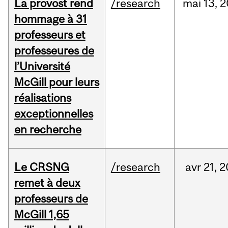
La provost rend
/research
mai
13,
2
hommage à 31
professeurs et
professeures de
l’Université
McGill pour leurs
réalisations
exceptionnelles
en recherche
Le CRSNG
/research
avr
21,
2
remet à deux
professeurs de
McGill 1,65