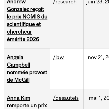
Andrew
/research
juin
23,
2
Gonzalez reçoit
le prix NOMIS du
scientifique et
chercheur
émérite 2026
Angela
/law
nov
21,
2
Campbell
nommée provost
de McGill
Anna Kim
/desautels
mai
1,
2
remporte un prix