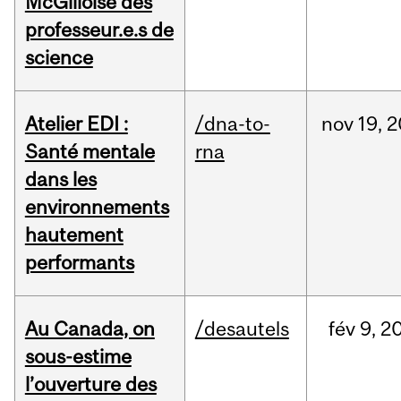
McGilloise des
professeur.e.s de
science
Atelier EDI :
/dna-to-
nov
19,
2
Santé mentale
rna
dans les
environnements
hautement
performants
Au Canada, on
/desautels
fév
9,
2
sous-estime
l’ouverture des