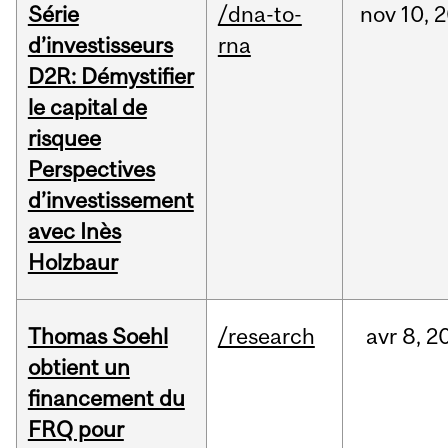
Série
/dna-to-
nov
10,
2
d’investisseurs
rna
D2R: Démystifier
le capital de
risquee
Perspectives
d’investissement
avec Inès
Holzbaur
Thomas Soehl
/research
avr
8,
2
obtient un
financement du
FRQ pour