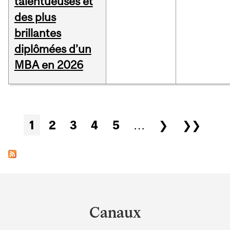
talentueuses et
des plus
brillantes
diplômées d’un
MBA en 2026
Pages
1
2
3
4
5
…
❯
❯❯
Department
and
Canaux
University