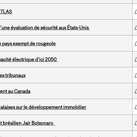
/ATLAS
 d'une évaluation de sécurité aux États-Unis
de pays exempt de rougeole
pacité électrique d'ici 2050
 les tribunaux
ivent au Canada
éalaises sur le développement immobilier
nt brésilien Jair Bolsonaro