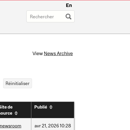
En
View
News Archive
Site de
Publié
source
/newsroom
avr
21,
2026
10:28