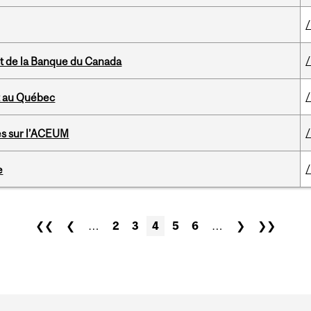
êt de la Banque du Canada
at au Québec
es sur l’ACEUM
e
❮❮
❮
…
2
3
4
5
6
…
❯
❯❯