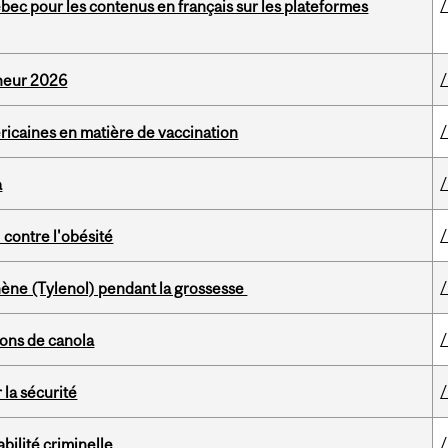
bec pour les contenus en français sur les plateformes
nheur 2026
éricaines en matière de vaccination
a
 contre l'obésité
phène (Tylenol) pendant la grossesse
ions de canola
la sécurité
bilité criminelle