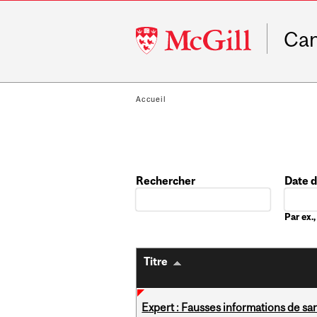
McGill
Ca
University
Accueil
Rechercher
Date 
Date
Par ex
Titre
Expert : Fausses informations de sa