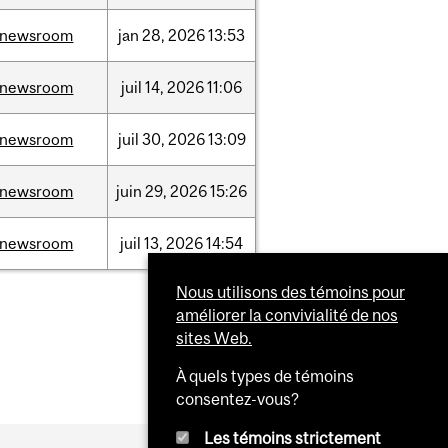
/newsroom
jan
28,
2026
13:53
/newsroom
juil
14,
2026
11:06
/newsroom
juil
30,
2026
13:09
/newsroom
juin
29,
2026
15:26
/newsroom
juil
13,
2026
14:54
Nous utilisons des témoins pour
améliorer la convivialité de nos
sites Web.
À quels types de témoins
consentez-vous?
Les témoins strictement