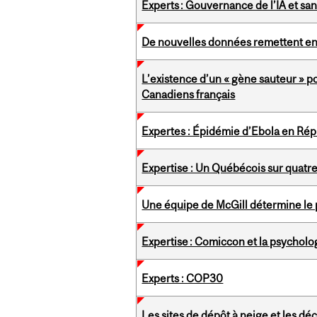
Experts : Gouvernance de l’IA et sa
De nouvelles données remettent en
L’existence d’un « gène sauteur » p
Canadiens français
Expertes : Épidémie d’Ebola en Ré
Expertise : Un Québécois sur quatr
Une équipe de McGill détermine le p
Expertise : Comiccon et la psycho
Experts : COP30
Les sites de dépôt à neige et les dé