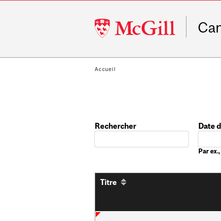
McGill
Ca
University
Accueil
Rechercher
Date 
Date
Par ex
Titre