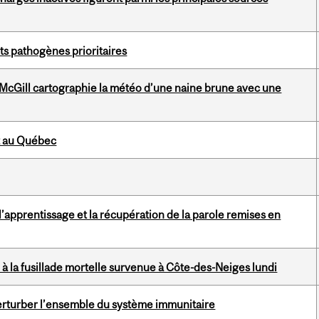
ts pathogènes prioritaires
 McGill cartographie la météo d’une naine brune avec une
at au Québec
’apprentissage et la récupération de la parole remises en
ée à la fusillade mortelle survenue à Côte-des-Neiges lundi
erturber l’ensemble du système immunitaire