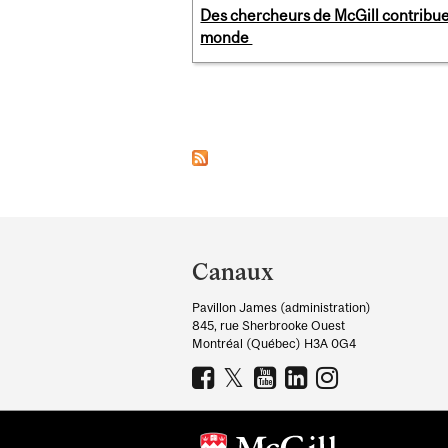
Des chercheurs de McGill contribue
monde
Pages
Department
and
Canaux
University
Pavillon James (administration)
Information
845, rue Sherbrooke Ouest
Montréal (Québec) H3A 0G4