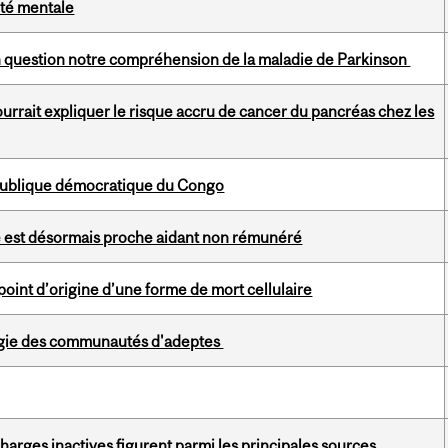
nté mentale
 question notre compréhension de la maladie de Parkinson
ourrait expliquer le risque accru de cancer du pancréas chez les
publique démocratique du Congo
e est désormais proche aidant non rémunéré
oint d’origine d’une forme de mort cellulaire
logie des communautés d'adeptes
charges inactives figurent parmi les principales sources