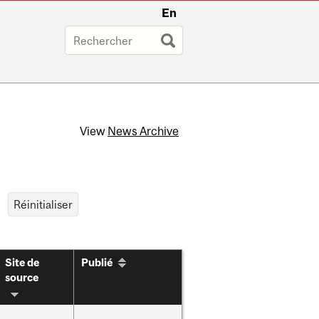
En
View
News Archive
Site de
Publié
source