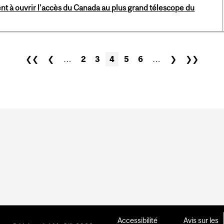
nt à ouvrir l’accès du Canada au plus grand télescope du
❮❮
❮
…
2
3
4
5
6
…
❯
❯❯
Accessibilité
Avis sur les