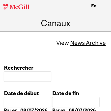
McGill
En
University
Canaux
View
News Archive
Rechercher
Date de début
Date de fin
Date
Date
Par ex., 08/07/2026
Par ex., 08/07/2026