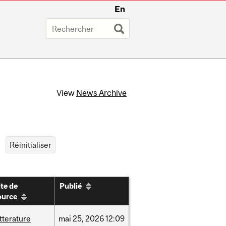
En
View
News Archive
ite de
Publié
ource
itterature
mai
25,
2026
12:09