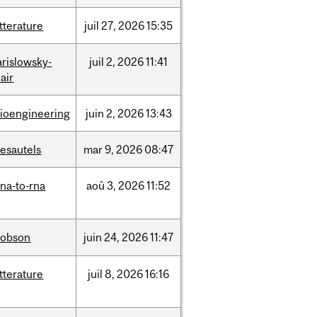
itterature
juil
27,
2026
15:35
arislowsky-
juil
2,
2026
11:41
air
ioengineering
juin
2,
2026
13:43
esautels
mar
9,
2026
08:47
na-to-rna
aoû
3,
2026
11:52
dobson
juin
24,
2026
11:47
itterature
juil
8,
2026
16:16