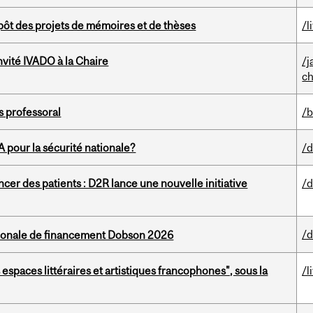
pôt des projets de mémoires et de thèses
/l
vité IVADO à la Chaire
/j
ch
 professoral
/b
’IA pour la sécurité nationale?
/d
cer des patients : D2R lance une nouvelle initiative
/d
/
ationale de financement Dobson 2026
spaces littéraires et artistiques francophones", sous la
/l