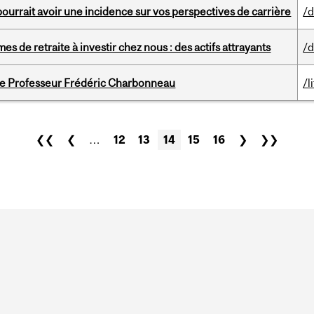
urrait avoir une incidence sur vos perspectives de carrière
/d
es de retraite à investir chez nous : des actifs attrayants
/d
 le Professeur Frédéric Charbonneau
/l
❮❮
❮
…
12
13
14
15
16
❯
❯❯