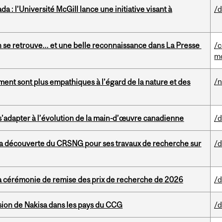
 : l’Université McGill lance une initiative visant à
/d
n se retrouve... et une belle reconnaissance dans La Presse
/c
m
/
ent sont plus empathiques à l’égard de la nature et des
 s’adapter à l’évolution de la main-d’œuvre canadienne
/d
 la découverte du CRSNG pour ses travaux de recherche sur
/d
a cérémonie de remise des prix de recherche de 2026
/d
sion de Nakisa dans les pays du CCG
/d