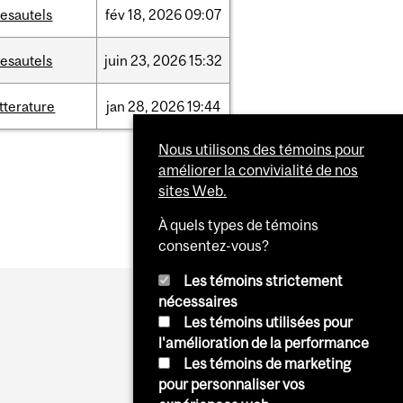
esautels
fév
18,
2026
09:07
esautels
juin
23,
2026
15:32
itterature
jan
28,
2026
19:44
Nous utilisons des témoins pour
améliorer la convivialité de nos
sites Web.
À quels types de témoins
consentez-vous?
Les témoins strictement
nécessaires
Les témoins utilisées pour
l'amélioration de la performance
Les témoins de marketing
pour personnaliser vos