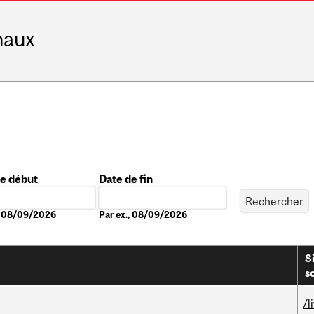
naux
de début
Date de fin
Date
., 08/09/2026
Par ex., 08/09/2026
S
s
/l