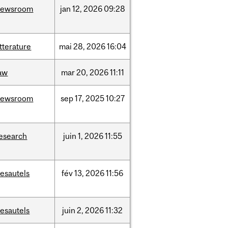
newsroom
jan
12,
2026
09:28
itterature
mai
28,
2026
16:04
aw
mar
20,
2026
11:11
newsroom
sep
17,
2025
10:27
esearch
juin
1,
2026
11:55
esautels
fév
13,
2026
11:56
esautels
juin
2,
2026
11:32