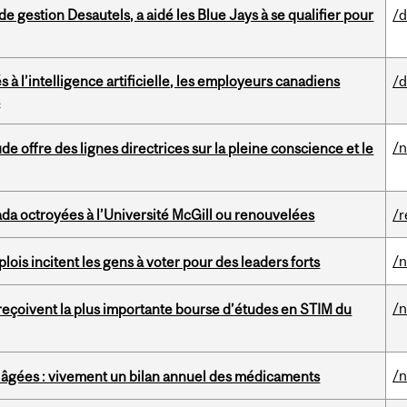
 gestion Desautels, a aidé les Blue Jays à se qualifier pour
/d
s à l’intelligence artificielle, les employeurs canadiens
/d
s
/
 offre des lignes directrices sur la pleine conscience et le
da octroyées à l’Université McGill ou renouvelées
/r
/
lois incitent les gens à voter pour des leaders forts
/
l reçoivent la plus importante bourse d’études en STIM du
/
 âgées : vivement un bilan annuel des médicaments