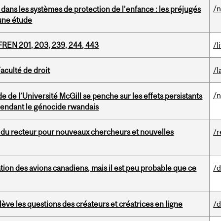
/
dans les systèmes de protection de l’enfance : les préjugés
 une étude
 FREN 201, 203, 239, 244, 443
/l
culté de droit
/l
/
e de l’Université McGill se penche sur les effets persistants
pendant le génocide rwandais
x du recteur pour nouveaux chercheurs et nouvelles
/r
tion des avions canadiens, mais il est peu probable que ce
/d
ve les questions des créateurs et créatrices en ligne
/d