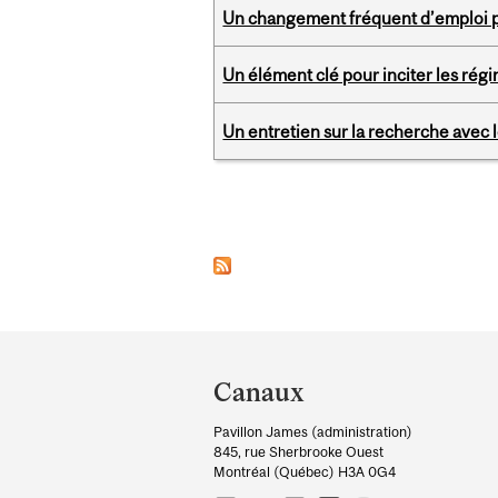
Un changement fréquent d’emploi po
Un élément clé pour inciter les régim
Un entretien sur la recherche avec
Pages
Department
and
Canaux
University
Pavillon James (administration)
Information
845, rue Sherbrooke Ouest
Montréal (Québec) H3A 0G4