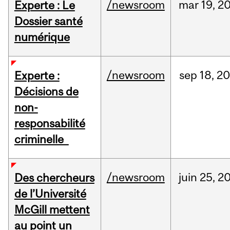
/newsroom
mar
19,
2
Experte : Le
Dossier santé
numérique
/newsroom
sep
18,
20
Experte :
Décisions de
non-
responsabilité
criminelle
/newsroom
juin
25,
2
Des chercheurs
de l’Université
McGill mettent
au point un