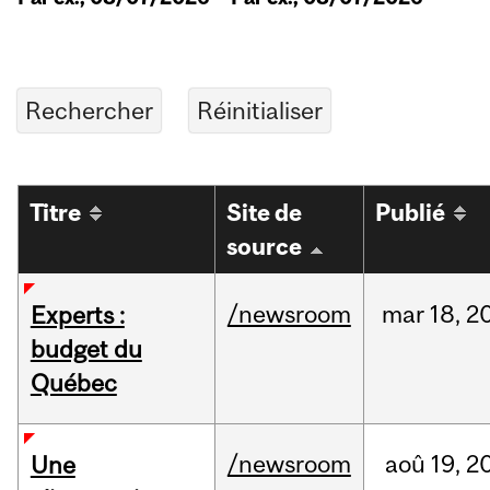
Titre
Site de
Publié
source
/newsroom
mar
18,
2
Experts :
budget du
Québec
/newsroom
aoû
19,
2
Une