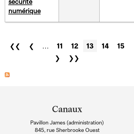
sécurité
numérique
Pages
❮❮
❮
…
11
12
13
14
15
❯
❯❯
Department
and
Canaux
University
Pavillon James (administration)
Information
845, rue Sherbrooke Ouest