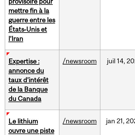
provisoire pour
mettre fin à la
guerre entre les
États‑Unis et
l’Iran
/newsroom
juil
14,
20
Expertise :
annonce du
taux d’intérêt
de la Banque
du Canada
/newsroom
jan
21,
20
Le lithium
ouvre une piste