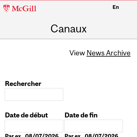
McGill
En
University
Canaux
View
News Archive
Rechercher
Date de début
Date de fin
Date
Date
Par ex., 08/07/2026
Par ex., 08/07/2026