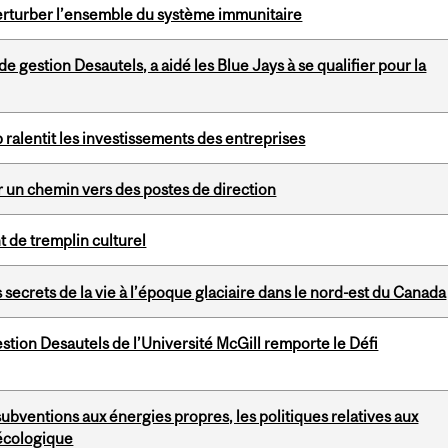
erturber l’ensemble du système immunitaire
 gestion Desautels, a aidé les Blue Jays à se qualifier pour la
 ralentit les investissements des entreprises
er un chemin vers des postes de direction
 de tremplin culturel
ecrets de la vie à l’époque glaciaire dans le nord-est du Canada
stion Desautels de l’Université McGill remporte le Défi
ubventions aux énergies propres, les politiques relatives aux
 écologique