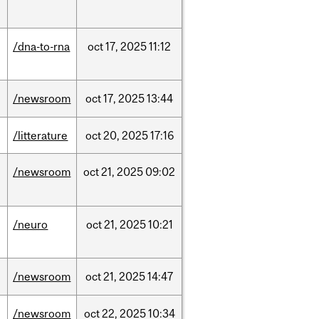
/dna-to-rna
oct
17,
2025
11:12
/newsroom
oct
17,
2025
13:44
/litterature
oct
20,
2025
17:16
/newsroom
oct
21,
2025
09:02
/neuro
oct
21,
2025
10:21
/newsroom
oct
21,
2025
14:47
/newsroom
oct
22,
2025
10:34