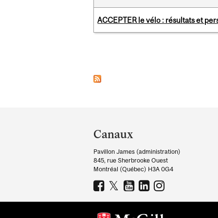
ACCEPTER le vélo : résultats et pe
Pages
Department
and
Canaux
University
Pavillon James (administration)
Information
845, rue Sherbrooke Ouest
Montréal (Québec) H3A 0G4