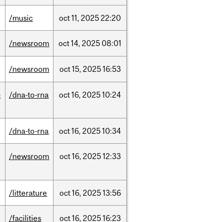
/music
oct
11,
2025
22:20
/newsroom
oct
14,
2025
08:01
/newsroom
oct
15,
2025
16:53
e
/dna-to-rna
oct
16,
2025
10:24
/dna-to-rna
oct
16,
2025
10:34
/newsroom
oct
16,
2025
12:33
/litterature
oct
16,
2025
13:56
/facilities
oct
16,
2025
16:23