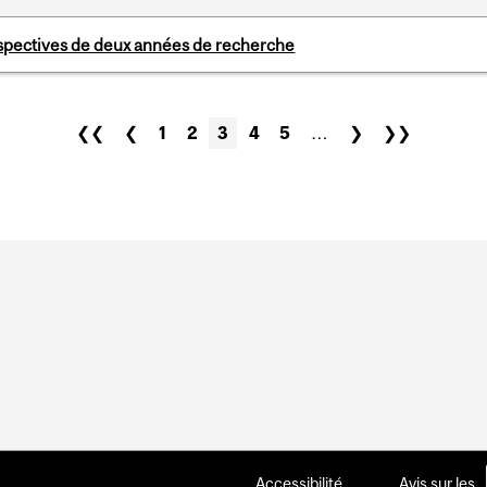
rspectives de deux années de recherche
❮❮
❮
1
2
3
4
5
…
❯
❯❯
Accessibilité
Avis sur les