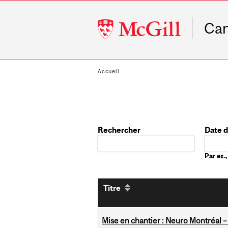
McGill
Ca
University
Accueil
Rechercher
Date 
Date
Par ex
Titre
Mise en chantier : Neuro Montréal – 