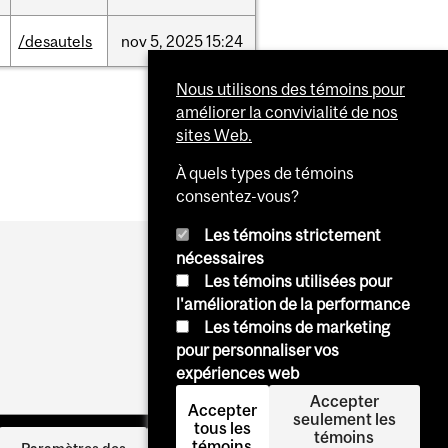
/desautels
nov
5,
2025
15:24
Nous utilisons des témoins pour
améliorer la convivialité de nos
sites Web.
À quels types de témoins
consentez-vous?
Les témoins strictement
nécessaires
Les témoins utilisées pour
l'amélioration de la performance
Les témoins de marketing
pour personnaliser vos
expériences web
Accepter
Accepter
seulement les
tous les
témoins
témoins
Se