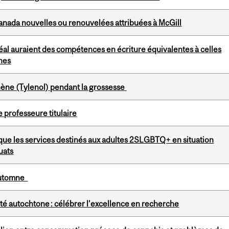
anada nouvelles ou renouvelées attribuées à McGill
éal auraient des compétences en écriture équivalentes à celles
ones
phène (Tylenol) pendant la grossesse
 professeure titulaire
ue les services destinés aux adultes 2SLGBTQ+ en situation
uats
'automne
é autochtone : célébrer l’excellence en recherche