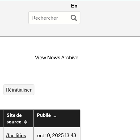
En
View
News Archive
Site de
Publié
source
/facilities
oct
10,
2025
13:43