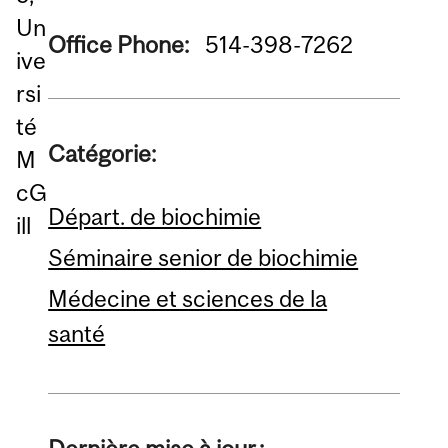
Un
Office Phone:
514-398-7262
ive
rsi
té
Catégorie:
M
cG
Départ. de biochimie
ill
Séminaire senior de biochimie
Médecine et sciences de la
santé