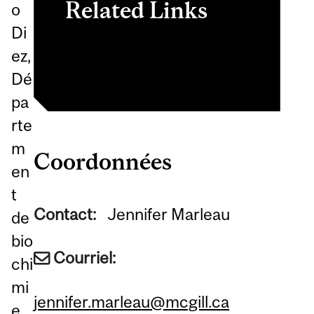
Related Links
o
Di
Biochimie, Départ.
ez,
Dé
pa
rte
m
Coordonnées
en
t
Contact:
Jennifer Marleau
de
bio
Courriel:
chi
mi
jennifer.marleau@mcgill.ca
e,