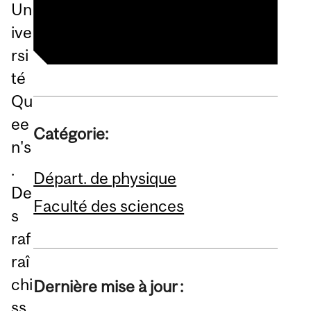
Physique (Départ.)
Un
ive
rsi
té
Qu
ee
Catégorie:
n's
.
Départ. de physique
De
Faculté des sciences
s
raf
raî
chi
Dernière mise à jour :
ss