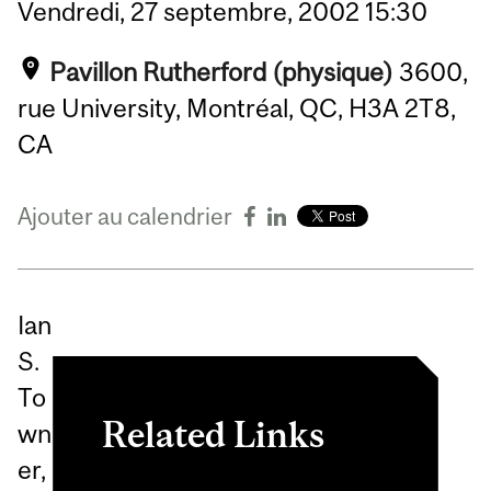
Vendredi,
27
septembre,
2002
15:30
Pavillon Rutherford (physique)
3600,
rue University, Montréal, QC, H3A 2T8,
CA
Ajouter au calendrier
Ian
S.
To
Related Links
wn
er,