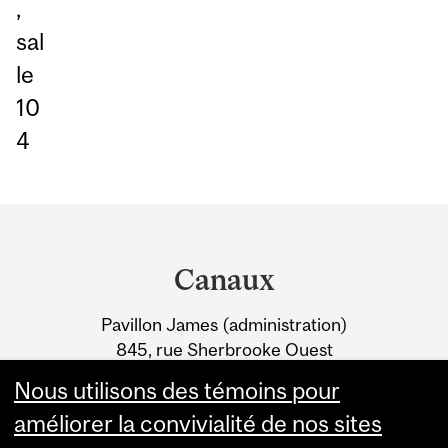
,
sal
le
10
4
Department
and
Canaux
University
Pavillon James (administration)
Information
845, rue Sherbrooke Ouest
Montréal (Québec) H3A 0G4
Nous utilisons des témoins pour
améliorer la convivialité de nos sites