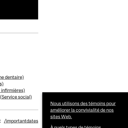
e dentaire)
s)
 infirmières)
Service social)
Nous utilisons des témoins pour
améliorer la convivialité de nos
sites Web.
:
/importantdates
À quels types de témoins