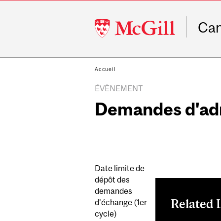
McGill
Ca
University
Accueil
ÉVÈNEMENT
Demandes d'adm
Date limite de
dépôt des
demandes
Related 
d'échange (1er
cycle)