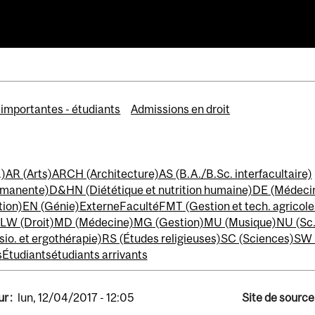
cgill.ca
importantes - étudiants
Admissions en droit
.)
AR (Arts)
ARCH (Architecture)
AS (B.A./B.Sc. interfacultaire)
rmanente)
D&HN (Diététique et nutrition humaine)
DE (Médecin
tion)
EN (Génie)
Externe
Faculté
FMT (Gestion et tech. agricole
LW (Droit)
MD (Médecine)
MG (Gestion)
MU (Musique)
NU (Sc.
io. et ergothérapie)
RS (Études religieuses)
SC (Sciences)
SW (
s
Étudiants
étudiants arrivants
r :
lun, 12/04/2017 - 12:05
Site de source