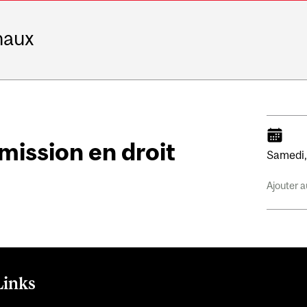
naux
ission en droit
Samedi
Ajouter a
Links