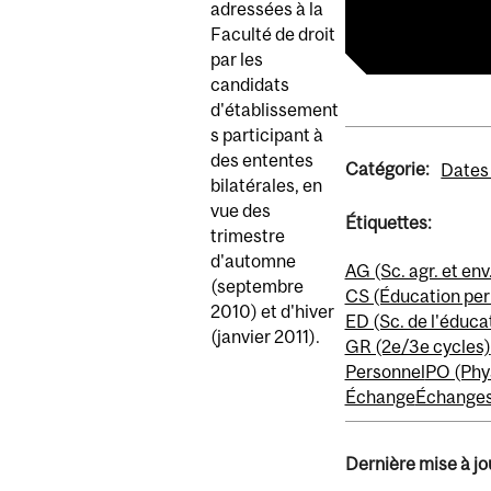
adressées à la
https://www.m
Faculté de droit
par les
candidats
d'établissement
s participant à
des ententes
Catégorie:
Dates 
bilatérales, en
vue des
Étiquettes:
trimestre
d'automne
AG (Sc. agr. et env
(septembre
CS (Éducation pe
2010) et d'hiver
ED (Sc. de l'éduca
(janvier 2011).
GR (2e/3e cycles)
Personnel
PO (Phys
Échange
Échange
Dernière mise à jou