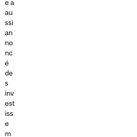
e a
au
ssi
an
no
nc
é
de
s
inv
est
iss
e
m