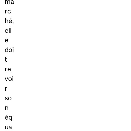
ma
rc
hé,
ell
e
doi
t
re
voi
r
so
n
éq
ua