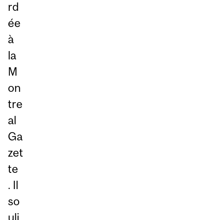
rd
ée
à
la
M
on
tre
al
Ga
zet
te
. Il
so
uli