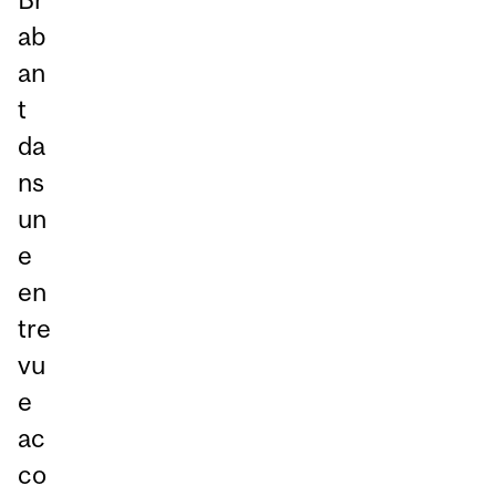
ab
an
t
da
ns
un
e
en
tre
vu
e
ac
co