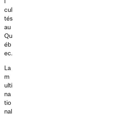
i
cul
tés
au
Qu
éb
ec.
La
m
ulti
na
tio
nal