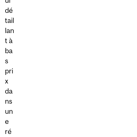
ul
dé
tail
lan
t à
ba
s
pri
x
da
ns
un
e
ré