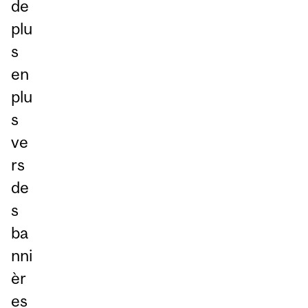
de
plu
s
en
plu
s
ve
rs
de
s
ba
nni
èr
es