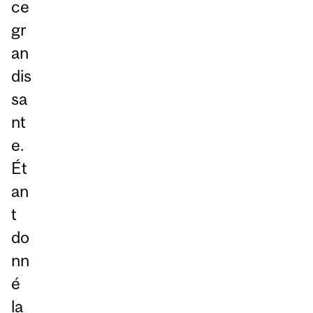
ce
gr
an
dis
sa
nt
e.
Ét
an
t
do
nn
é
la