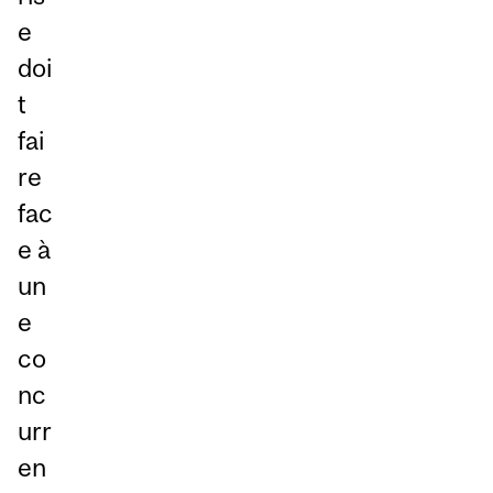
e
doi
t
fai
re
fac
e à
un
e
co
nc
urr
en