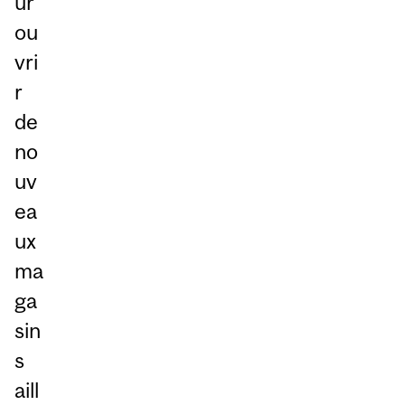
ur
ou
vri
r
de
no
uv
ea
ux
ma
ga
sin
s
aill