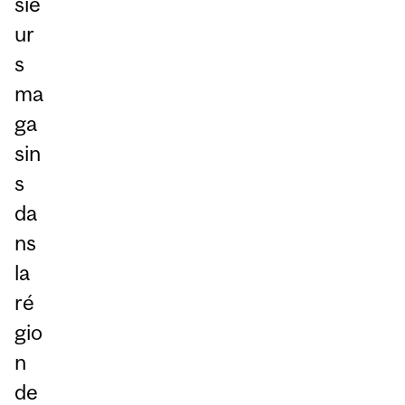
sie
ur
s
ma
ga
sin
s
da
ns
la
ré
gio
n
de