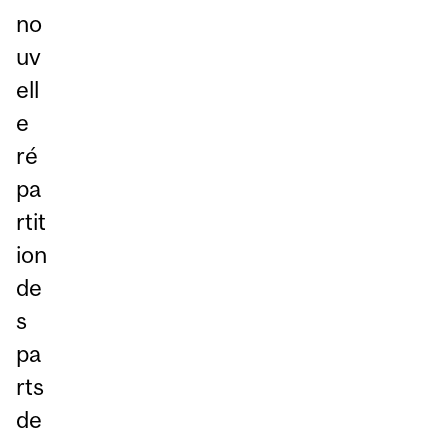
no
uv
ell
e
ré
pa
rtit
ion
de
s
pa
rts
de