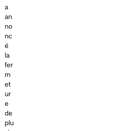
a
an
no
nc
é
la
fer
m
et
ur
e
de
plu