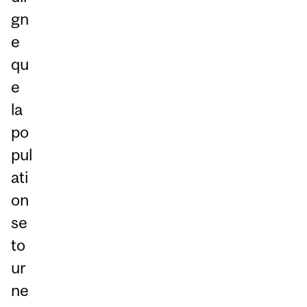
gn
e
qu
e
la
po
pul
ati
on
se
to
ur
ne