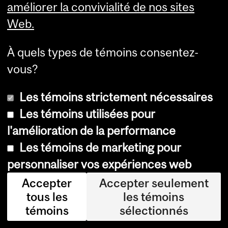
améliorer la convivialité de nos sites
rd
Web.
abi
lité
À quels types de témoins consentez-
qu
vous?
i
sé
Les témoins strictement nécessaires
vit
Les témoins utilisées pour
ac
l'amélioration de la performance
tu
Les témoins de marketing pour
ell
personnaliser vos expériences web
e
Accepter
Accepter seulement
m
tous les
les témoins
en
témoins
sélectionnés
t.