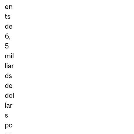
en
ts
de
6,
5
mil
liar
ds
de
dol
lar
s
po