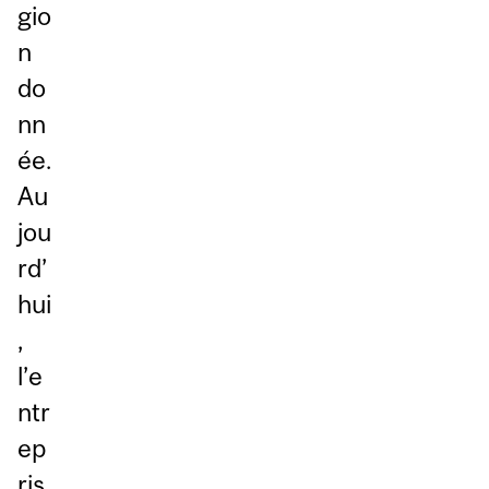
gio
n
do
nn
ée.
Au
jou
rd’
hui
,
l’e
ntr
ep
ris