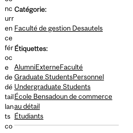
nc
Catégorie:
urr
Faculté de gestion Desautels
en
ce
fér
Étiquettes:
oc
Alumni
Externe
Faculté
e
Graduate Students
Personnel
de
Undergraduate Students
dé
École Bensadoun de commerce
tail
au détail
lan
Étudiants
ts
co