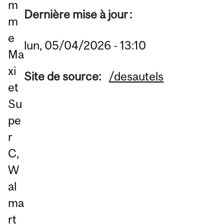
m
Dernière mise à jour :
m
e
lun, 05/04/2026 - 13:10
Ma
xi
Site de source:
/desautels
et
Su
pe
r
C,
W
al
ma
rt