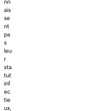
nn
ais
se
nt
pa
s
leu
r
sta
tut
inf
ec
tie
ux,