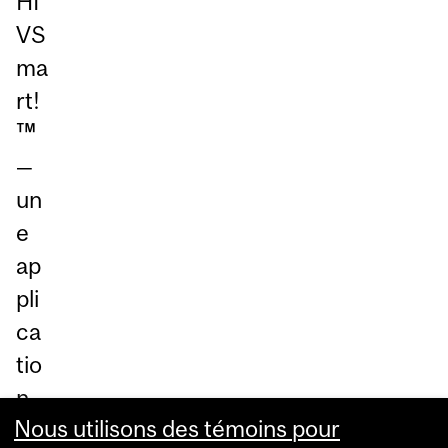
HI
VS
ma
rt!
™
—
un
e
ap
pli
ca
tio
n
Nous utilisons des témoins pour
log