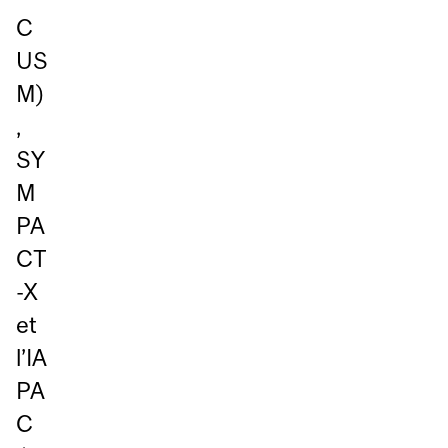
C
US
M)
,
SY
M
PA
CT
-X
et
l’IA
PA
C