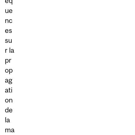
éq
ue
nc
es
su
r la
pr
op
ag
ati
on
de
la
ma