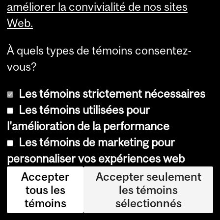
améliorer la convivialité de nos sites
ici
Web.
ell
e
À quels types de témoins consentez-
qui
vous?
fac
ilit
Les témoins strictement nécessaires
e
Les témoins utilisées pour
l’a
l'amélioration de la performance
ut
Les témoins de marketing pour
o-
personnaliser vos expériences web
dé
Accepter
Accepter seulement
pis
tous les
les témoins
ta
témoins
sélectionnés
ge