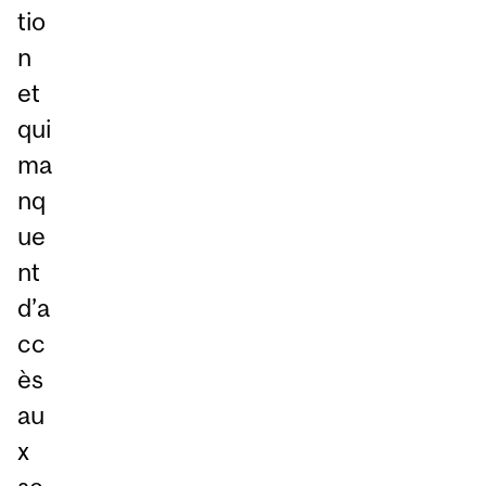
tio
n
et
qui
ma
nq
ue
nt
d’a
cc
ès
au
x