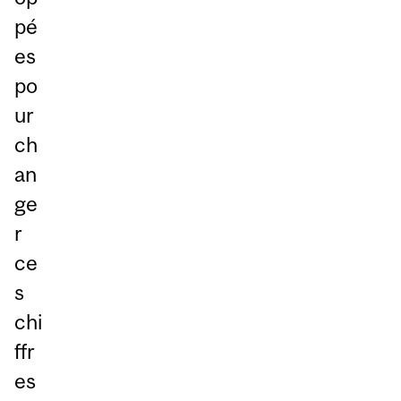
pé
es
po
ur
ch
an
ge
r
ce
s
chi
ffr
es