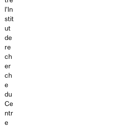
l’In
stit
ut
de
re
ch
er
ch
e
du
Ce
ntr
e