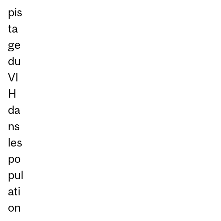
pis
ta
ge
du
VI
H
da
ns
les
po
pul
ati
on