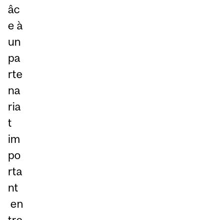
âc
e à
un
pa
rte
na
ria
t
im
po
rta
nt
en
tre