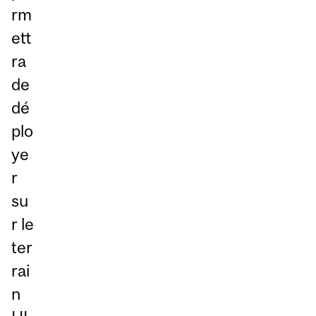
rm
ett
ra
de
dé
plo
ye
r
su
r le
ter
rai
n