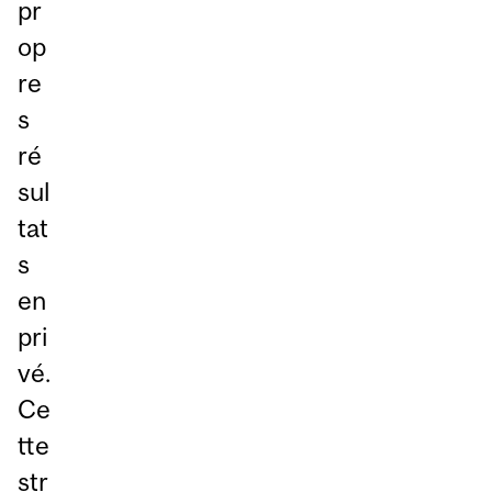
pr
op
re
s
ré
sul
tat
s
en
pri
vé.
Ce
tte
str