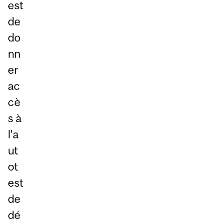
est
de
do
nn
er
ac
cè
s à
l’a
ut
ot
est
de
dé