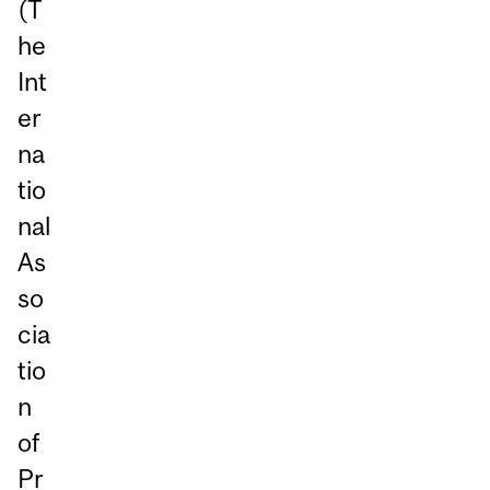
(T
he
Int
er
na
tio
nal
As
so
cia
tio
n
of
Pr