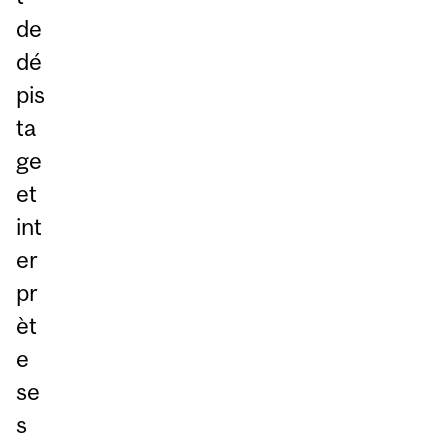
de
dé
pis
ta
ge
et
int
er
pr
èt
e
se
s