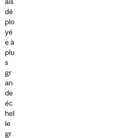
ais
dé
plo
yé
e à
plu
s
gr
an
de
éc
hel
le
gr