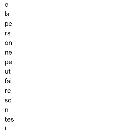
e
la
pe
rs
on
ne
pe
ut
fai
re
so
n
tes
t