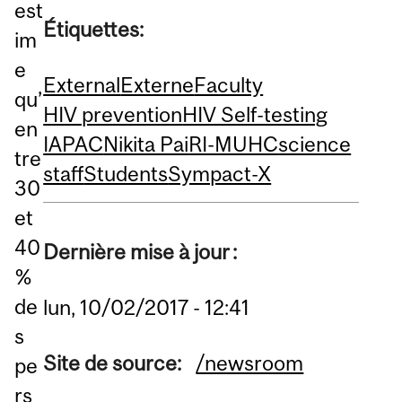
est
Étiquettes:
im
e
External
Externe
Faculty
qu’
HIV prevention
HIV Self-testing
en
IAPAC
Nikita Pai
RI-MUHC
science
tre
staff
Students
Sympact-X
30
et
40
Dernière mise à jour :
%
de
lun, 10/02/2017 - 12:41
s
Site de source:
/newsroom
pe
rs