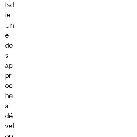
lad
ie.
Un
e
de
s
ap
pr
oc
he
s
dé
vel
op