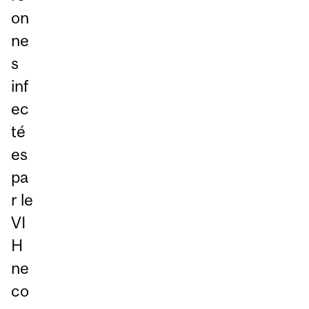
on
ne
s
inf
ec
té
es
pa
r le
VI
H
ne
co