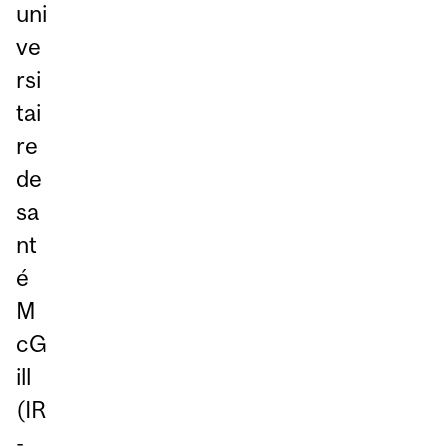
uni
ve
rsi
tai
re
de
sa
nt
é
M
cG
ill
(IR
-