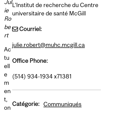
Jul
L’Institut de recherche du Centre
ie
universitaire de santé McGill
Ro
be
Courriel:
rt
julie.robert@muhc.mcgill.ca
Ac
tu
Office Phone:
ell
e
(514) 934-1934 x71381
m
en
t,
Catégorie:
Communiqués
on