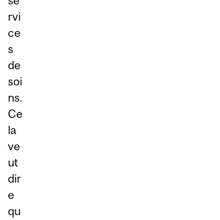
se
rvi
ce
s
de
soi
ns.
Ce
la
ve
ut
dir
e
qu