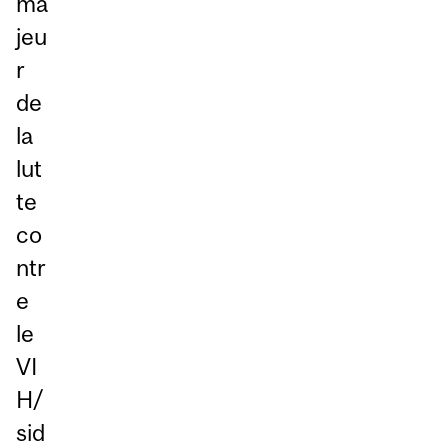
ma
jeu
r
de
la
lut
te
co
ntr
e
le
VI
H/
sid