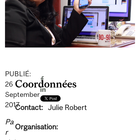
PUBLIÉ:
Coordonnées
26
September
2017
Contact:
Julie Robert
Pa
Organisation:
r