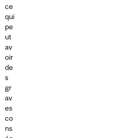
ce
qui
pe
ut
av
oir
de
s
gr
av
es
co
ns