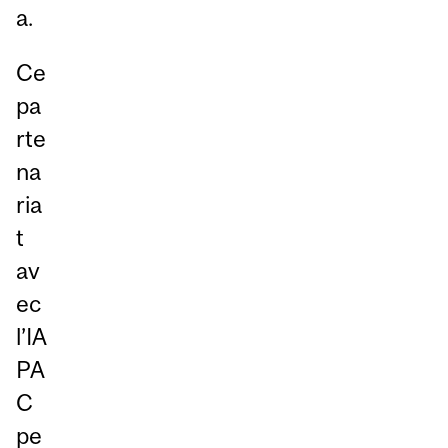
a.
Ce
pa
rte
na
ria
t
av
ec
l’IA
PA
C
pe