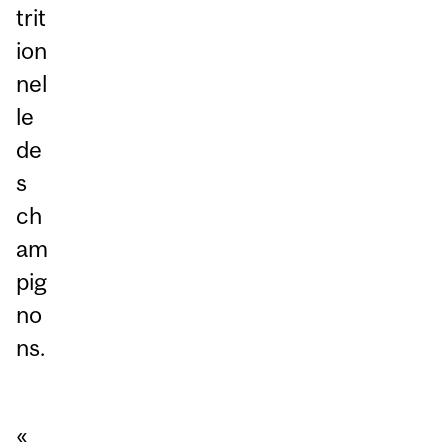
trit
ion
nel
le
de
s
ch
am
pig
no
ns.
«