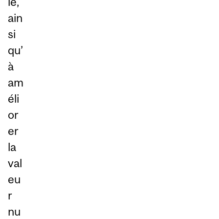
le,
ain
si
qu’
à
am
éli
or
er
la
val
eu
r
nu