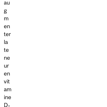
au
g
m
en
ter
la
te
ne
ur
en
vit
am
ine
D₂