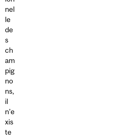
nel
le
de
s
ch
am
pig
no
ns,
il
n’e
xis
te