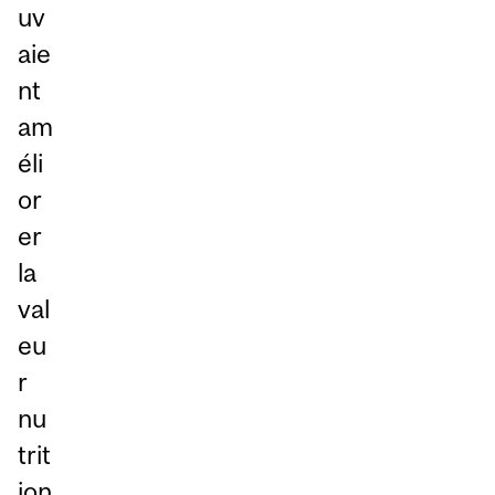
uv
aie
nt
am
éli
or
er
la
val
eu
r
nu
trit
ion