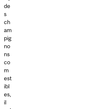
de
s
ch
am
pig
no
ns
co
m
est
ibl
es,
il