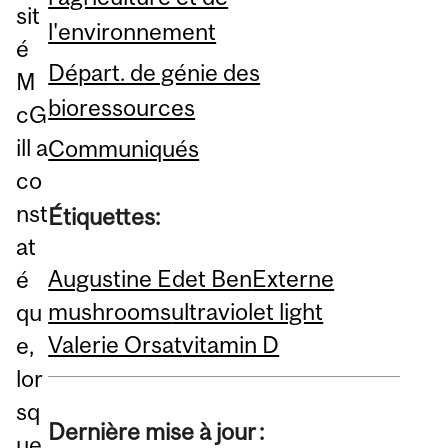
sit
l'environnement
é
Départ. de génie des
M
bioressources
cG
ill a
Communiqués
co
nst
Étiquettes:
at
Augustine Edet Ben
Externe
é
mushrooms
ultraviolet light
qu
Valerie Orsat
vitamin D
e,
lor
sq
Dernière mise à jour :
ue