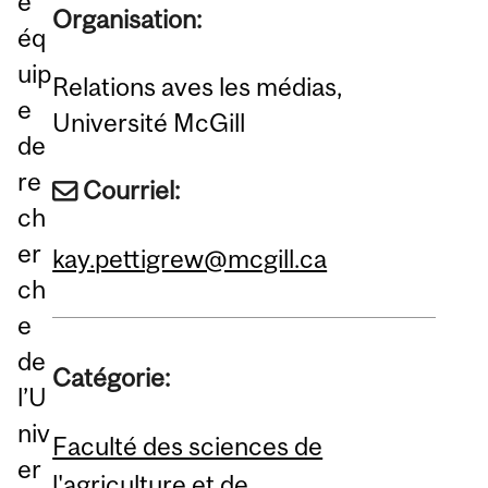
e
Organisation:
éq
uip
Relations aves les médias,
e
Université McGill
de
re
Courriel:
ch
er
kay.pettigrew@mcgill.ca
ch
e
de
Catégorie:
l’U
niv
Faculté des sciences de
er
l'agriculture et de