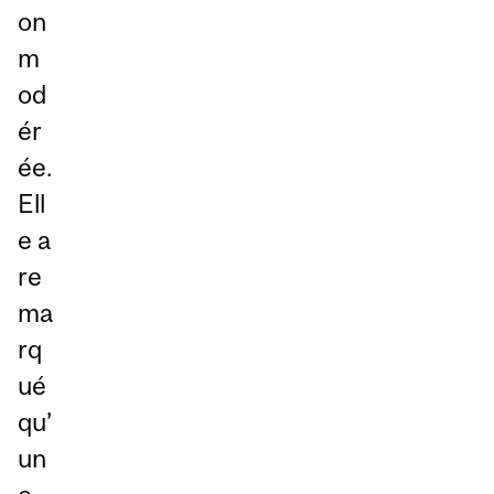
on
m
od
ér
ée.
Ell
e a
re
ma
rq
ué
qu’
un