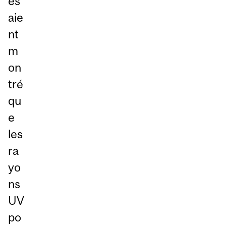
es
aie
nt
m
on
tré
qu
e
les
ra
yo
ns
UV
po