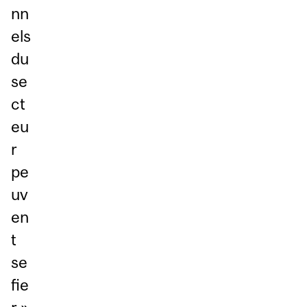
nn
els
du
se
ct
eu
r
pe
uv
en
t
se
fie