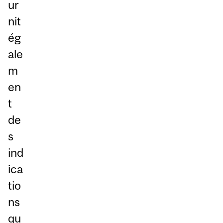
ur
nit
ég
ale
m
en
t
de
s
ind
ica
tio
ns
qu