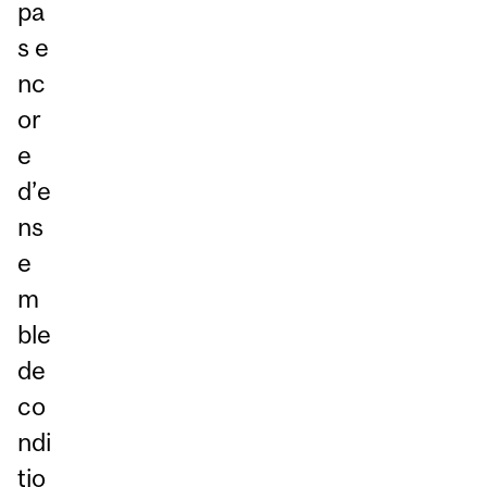
pa
s e
nc
or
e
d’e
ns
e
m
ble
de
co
ndi
tio