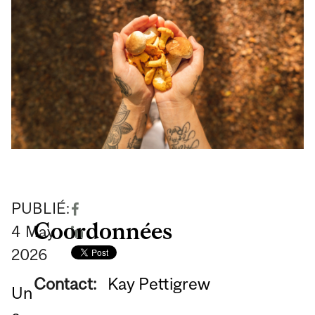
PUBLIÉ:
Coordonnées
4
May
2026
Contact:
Kay Pettigrew
Un