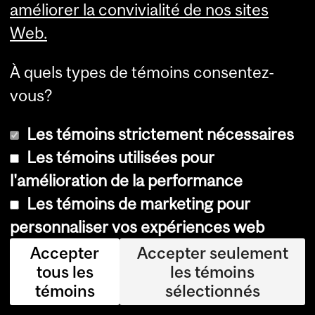
on
améliorer la convivialité de nos sites
s
Web.
fo
À quels types de témoins consentez-
nt
vous?
re
ss
Les témoins strictement nécessaires
ort
Les témoins utilisées pour
ir
l'amélioration de la performance
un
Les témoins de marketing pour
be
personnaliser vos expériences web
soi
Accepter
Accepter seulement
n
tous les
les témoins
évi
témoins
sélectionnés
de