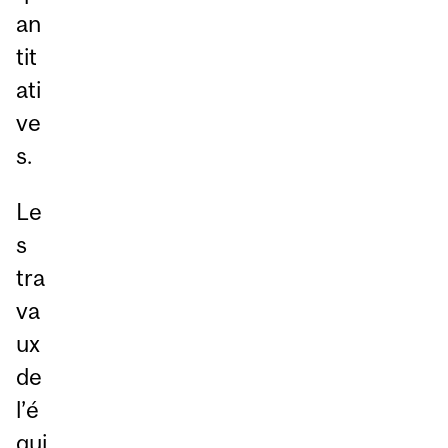
an
tit
ati
ve
s.
Le
s
tra
va
ux
de
l’é
qui