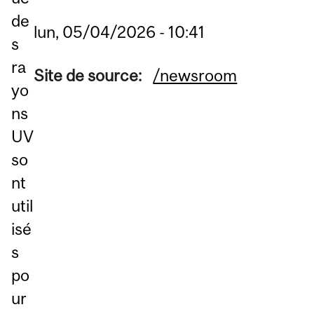
de
lun, 05/04/2026 - 10:41
s
ra
Site de source:
/newsroom
yo
ns
UV
so
nt
util
isé
s
po
ur