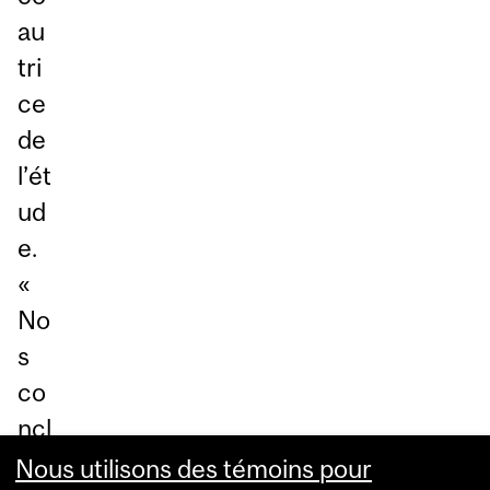
au
tri
ce
de
l’ét
ud
e.
«
No
s
co
ncl
usi
Nous utilisons des témoins pour