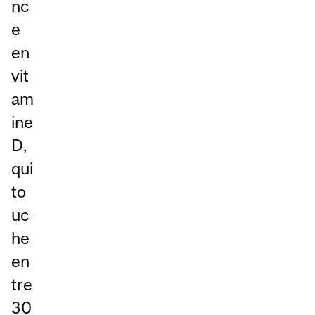
nc
e
en
vit
am
ine
D,
qui
to
uc
he
en
tre
30