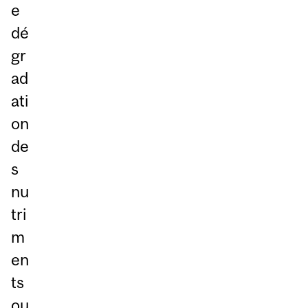
e
dé
gr
ad
ati
on
de
s
nu
tri
m
en
ts
ou