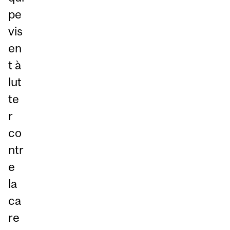
pe
vis
en
t à
lut
te
r
co
ntr
e
la
ca
re