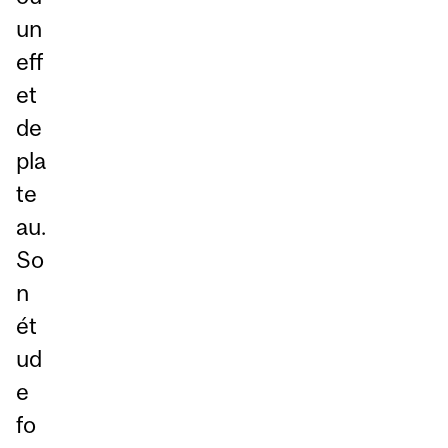
un
eff
et
de
pla
te
au.
So
n
ét
ud
e
fo