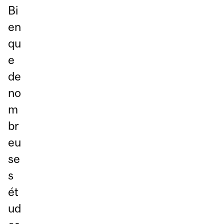
Bi
en
qu
e
de
no
m
br
eu
se
s
ét
ud