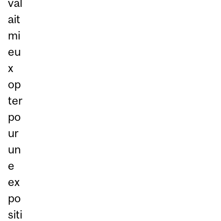
val
ait
mi
eu
x
op
ter
po
ur
un
e
ex
po
siti