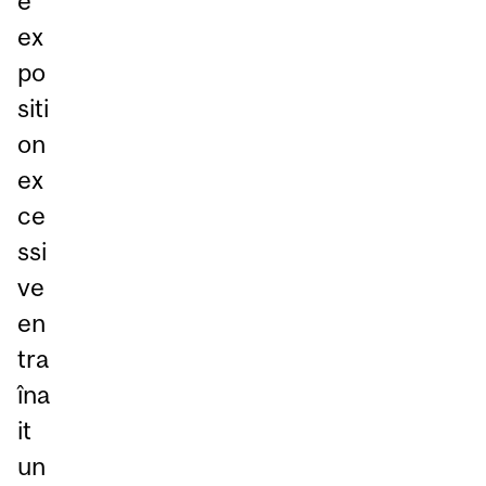
e
ex
po
siti
on
ex
ce
ssi
ve
en
tra
îna
it
un