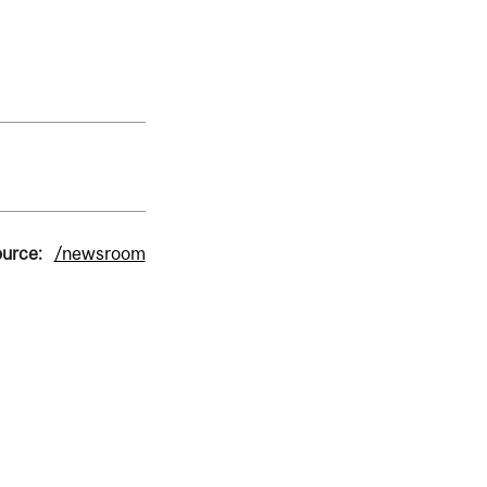
ource:
/newsroom