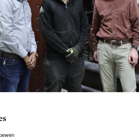
es
Loewen