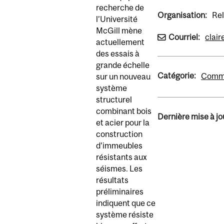
recherche de
Organisation:
Rel
l’Université
McGill mène
Courriel:
clai
actuellement
des essais à
grande échelle
Catégorie:
Comm
sur un nouveau
système
structurel
combinant bois
Dernière mise à jou
et acier pour la
construction
d’immeubles
résistants aux
séismes. Les
résultats
préliminaires
indiquent que ce
système résiste