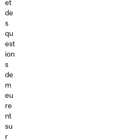
et
de
s
qu
est
ion
s
de
m
eu
re
nt
su
r