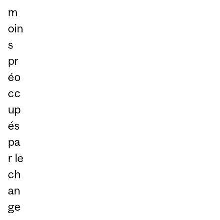
m
oin
s
pr
éo
cc
up
és
pa
r le
ch
an
ge