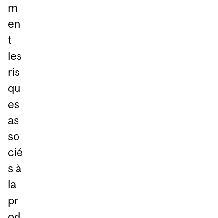
m
en
t
les
ris
qu
es
as
so
cié
s à
la
pr
od