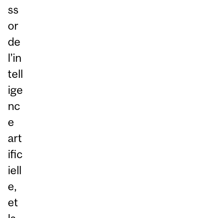
ss
or
de
l’in
tell
ige
nc
e
art
ific
iell
e,
et