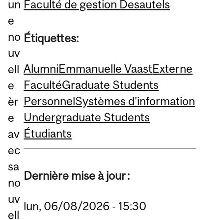
Faculté de gestion Desautels
un
e
no
Étiquettes:
uv
Alumni
Emmanuelle Vaast
Externe
ell
Faculté
Graduate Students
e
Personnel
Systèmes d'information
èr
Undergraduate Students
e
Étudiants
av
ec
sa
Dernière mise à jour :
no
uv
lun, 06/08/2026 - 15:30
ell