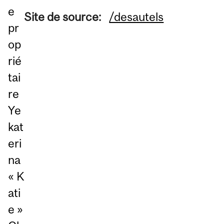
e
Site de source:
/desautels
pr
op
rié
tai
re
Ye
kat
eri
na
« K
ati
e »