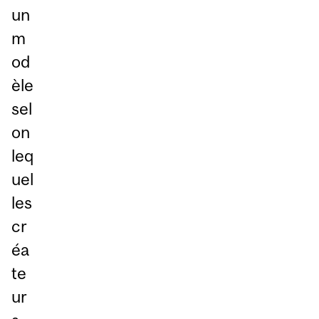
un
m
od
èle
sel
on
leq
uel
les
cr
éa
te
ur