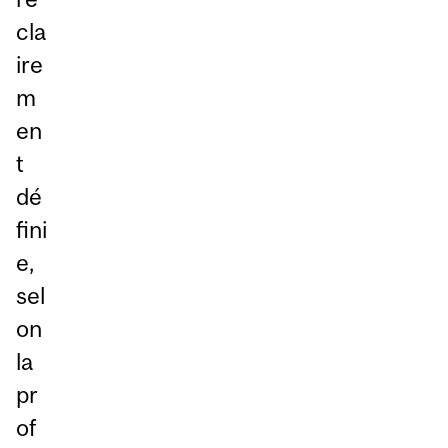
cla
ire
m
en
t
dé
fini
e,
sel
on
la
pr
of