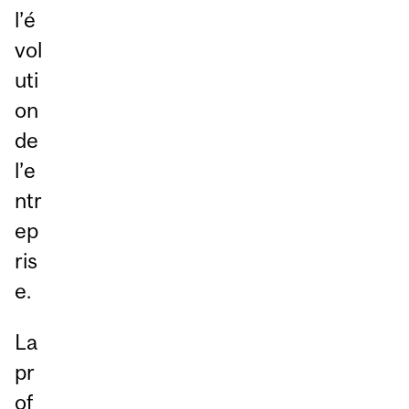
l’é
vol
uti
on
de
l’e
ntr
ep
ris
e.
La
pr
of