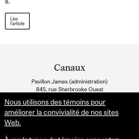
s.
Lire
l'article
Department
and
Canaux
University
Pavillon James (administration)
Information
845, rue Sherbrooke Ouest
Montréal (Québec) H3A 0G4
Nous utilisons des témoins pour
améliorer la convivialité de nos sites
Web.