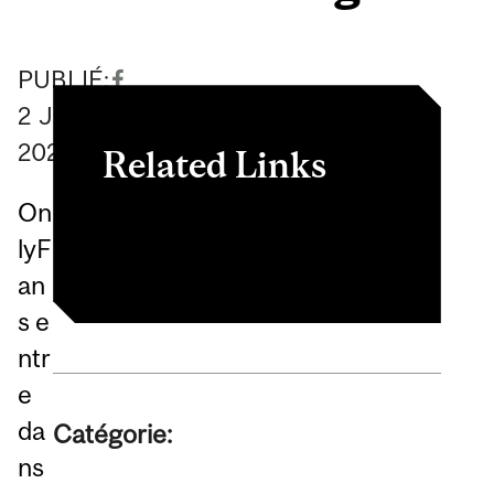
PUBLIÉ:
2
June
2026
Related Links
On
Article
lyF
an
s e
ntr
e
da
Catégorie:
ns