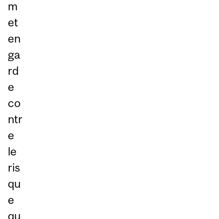
m
et
en
ga
rd
e
co
ntr
e
le
ris
qu
e
qu