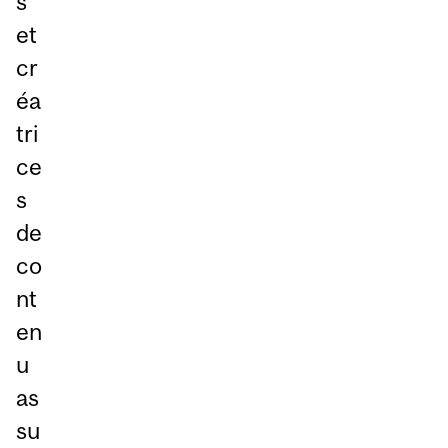
s
et
cr
éa
tri
ce
s
de
co
nt
en
u
as
su