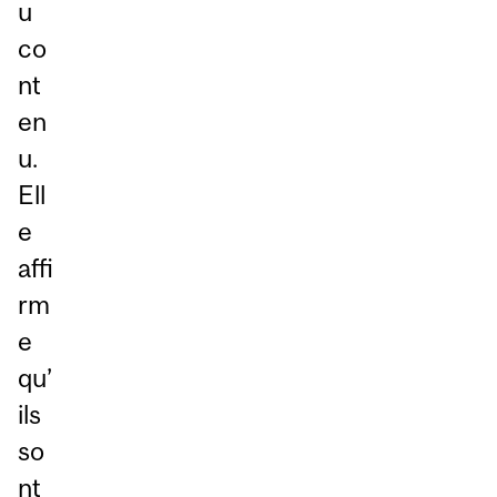
u
co
nt
en
u.
Ell
e
affi
rm
e
qu’
ils
so
nt