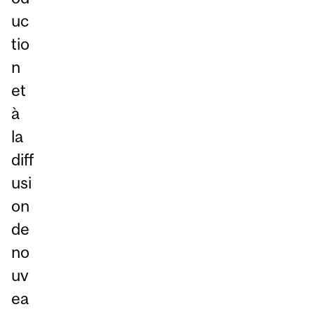
uc
tio
n
et
à
la
diff
usi
on
de
no
uv
ea