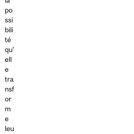
la
po
ssi
bili
té
qu’
ell
e
tra
nsf
or
m
e
leu