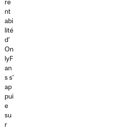
re
nt
abi
lité
d’
On
lyF
an
s s’
ap
pui
e
su
r