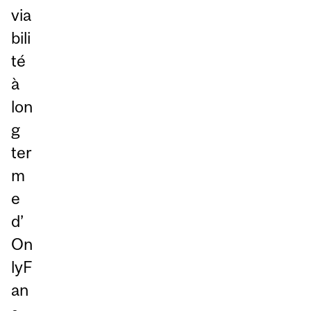
via
bili
té
à
lon
g
ter
m
e
d’
On
lyF
an