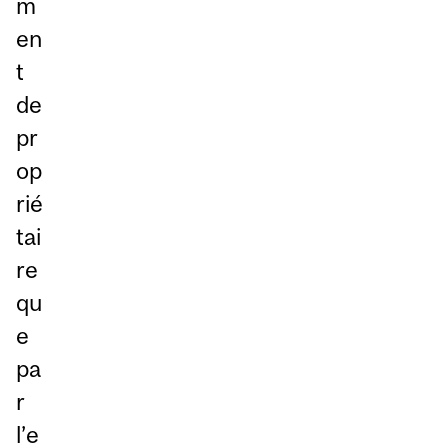
m
en
t
de
pr
op
rié
tai
re
qu
e
pa
r
l’e