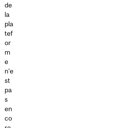
de
la
pla
tef
or
m
e
n’e
st
pa
s
en
co
re