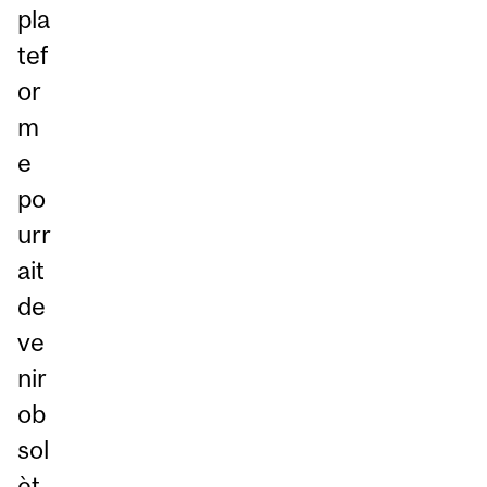
pla
tef
or
m
e
po
urr
ait
de
ve
nir
ob
sol
èt