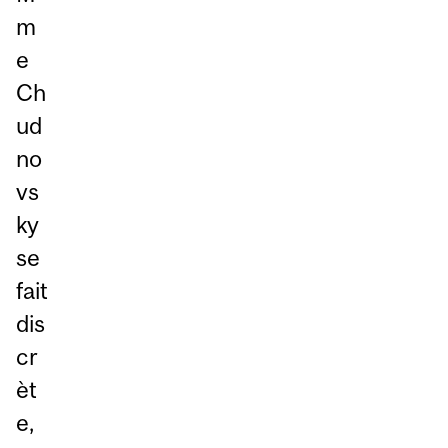
m
e
Ch
ud
no
vs
ky
se
fait
dis
cr
èt
e,