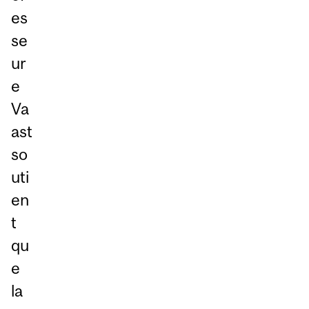
es
se
ur
e
Va
ast
so
uti
en
t
qu
e
la