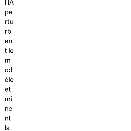
l’IA
pe
rtu
rb
en
t le
m
od
èle
et
mi
ne
nt
la