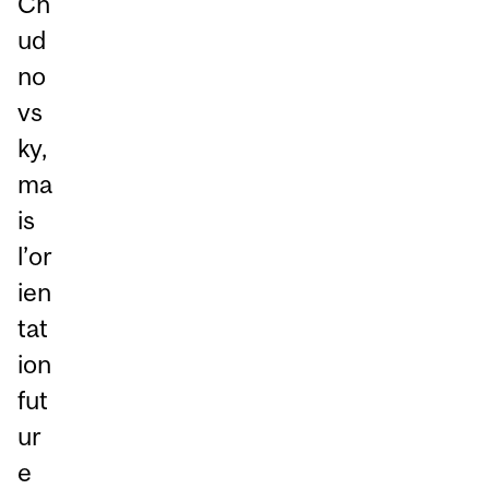
Ch
ud
no
vs
ky,
ma
is
l’or
ien
tat
ion
fut
ur
e