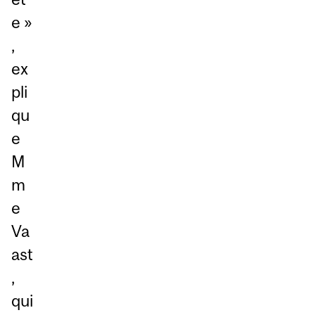
e »
,
ex
pli
qu
e
M
m
e
Va
ast
,
qui