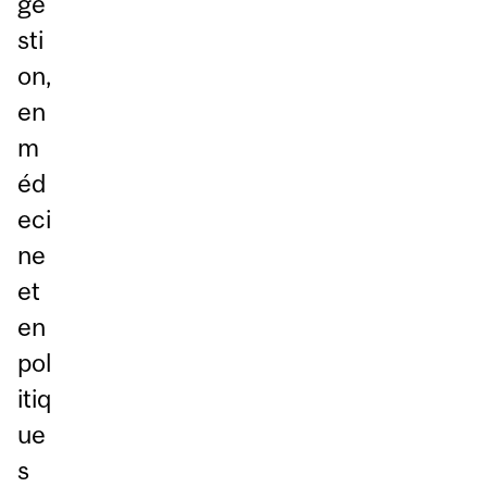
ge
sti
on,
en
m
éd
eci
ne
et
en
pol
itiq
ue
s