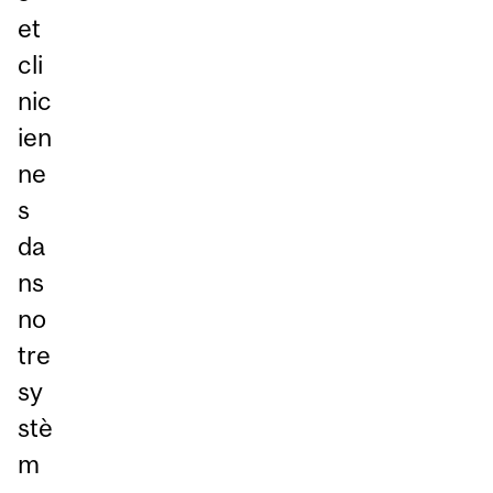
et
cli
nic
ien
ne
s
da
ns
no
tre
sy
stè
m