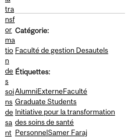
tra
nsf
or
Catégorie:
ma
Faculté de gestion Desautels
tio
n
de
Étiquettes:
s
Alumni
Externe
Faculté
soi
Graduate Students
ns
Initiative pour la transformation
de
des soins de santé
sa
Personnel
Samer Faraj
nt