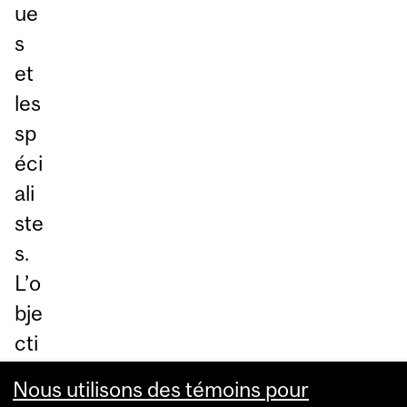
ue
s
et
les
sp
éci
ali
ste
s.
L’o
bje
cti
f
Nous utilisons des témoins pour
est