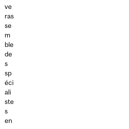
ve
ras
se
m
ble
de
s
sp
éci
ali
ste
s
en