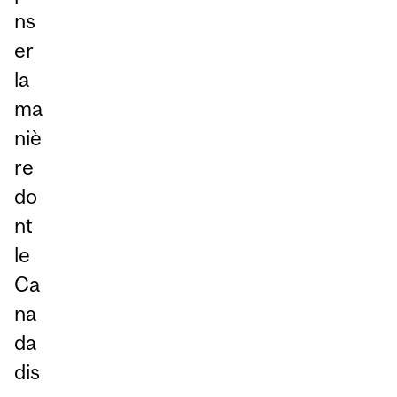
ns
er
la
ma
niè
re
do
nt
le
Ca
na
da
dis