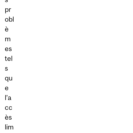
pr
obl
è
m
es
tel
s
qu
e
l’a
cc
ès
lim