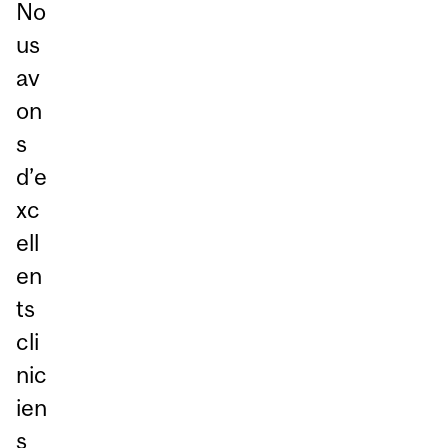
No
us
av
on
s
d’e
xc
ell
en
ts
cli
nic
ien
s