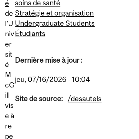
soins de santé
é
Stratégie et organisation
de
Undergraduate Students
l’U
Étudiants
niv
er
sit
Dernière mise à jour :
é
M
jeu, 07/16/2026 - 10:04
cG
ill
Site de source:
/desautels
vis
e à
re
pe