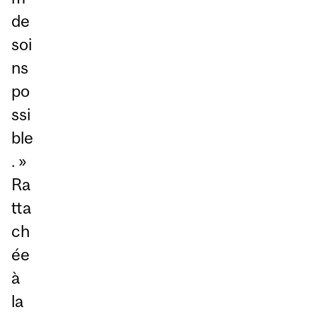
de
soi
ns
po
ssi
ble
. »
Ra
tta
ch
ée
à
la