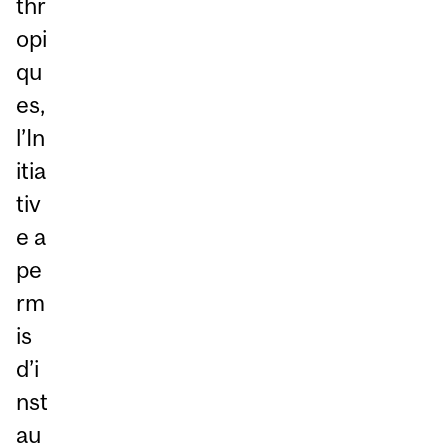
thr
opi
qu
es,
l’In
itia
tiv
e a
pe
rm
is
d’i
nst
au