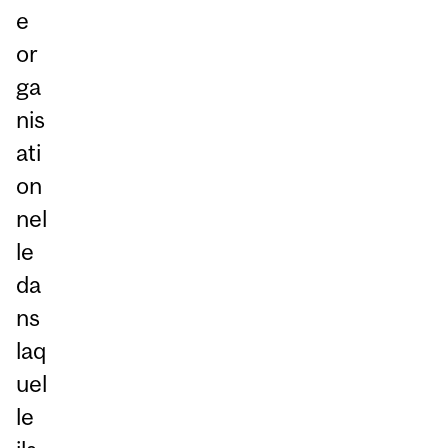
e
or
ga
nis
ati
on
nel
le
da
ns
laq
uel
le