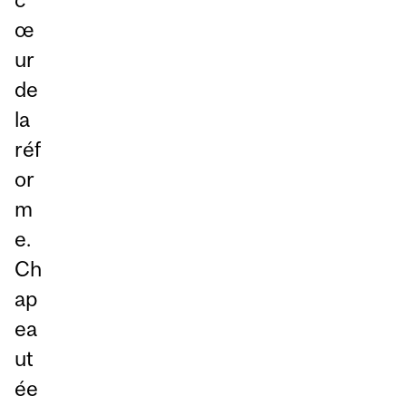
œ
ur
de
la
réf
or
m
e.
Ch
ap
ea
ut
ée