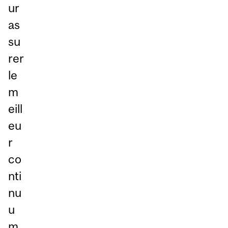
ur
as
su
rer
le
m
eill
eu
r
co
nti
nu
u
m