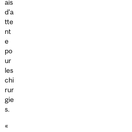
ais
d’a
tte
nt
e
po
ur
les
chi
rur
gie
s.
«