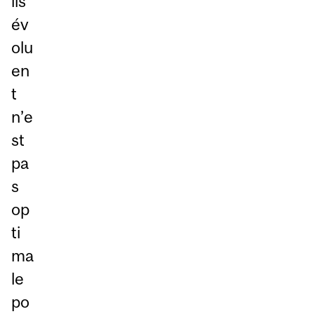
ils
év
olu
en
t
n’e
st
pa
s
op
ti
ma
le
po