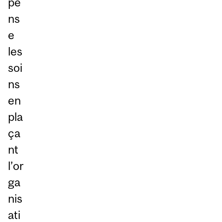
pe
ns
e
les
soi
ns
en
pla
ça
nt
l’or
ga
nis
ati