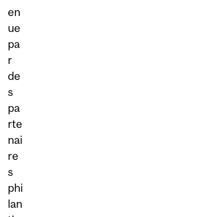
en
ue
pa
r
de
s
pa
rte
nai
re
s
phi
lan