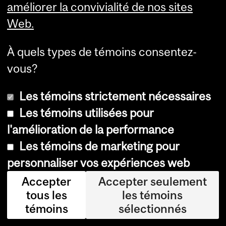
améliorer la convivialité de nos sites
de
Web.
cr
ée
À quels types de témoins consentez-
r
vous?
de
Les témoins strictement nécessaires
s
Les témoins utilisées pour
str
l'amélioration de la performance
uc
Les témoins de marketing pour
tur
personnaliser vos expériences web
es
plu
Accepter
Accepter seulement
tous les
les témoins
s
témoins
sélectionnés
int