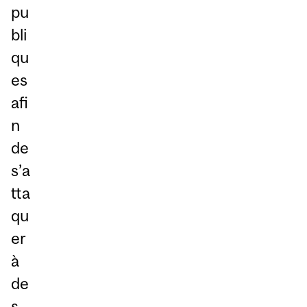
pu
bli
qu
es
afi
n
de
s’a
tta
qu
er
à
de
s