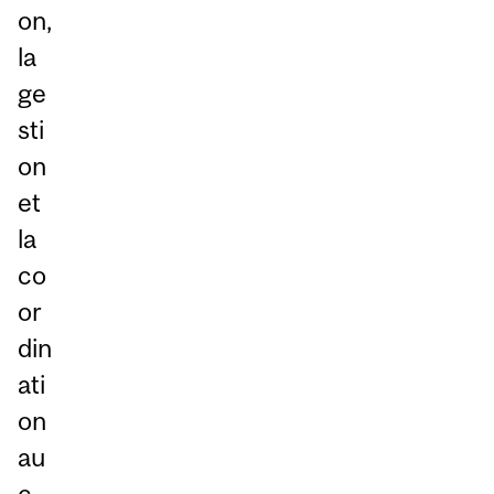
on,
la
ge
sti
on
et
la
co
or
din
ati
on
au
c