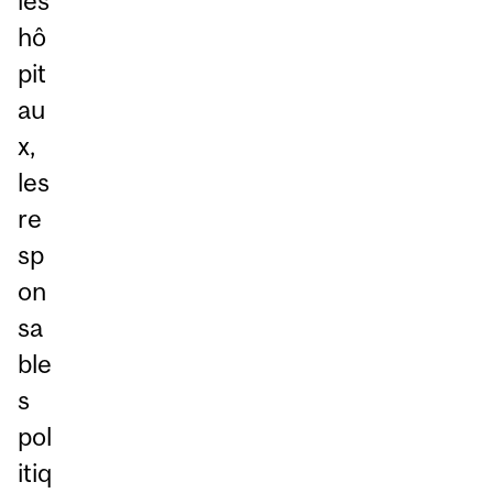
les
hô
pit
au
x,
les
re
sp
on
sa
ble
s
pol
itiq