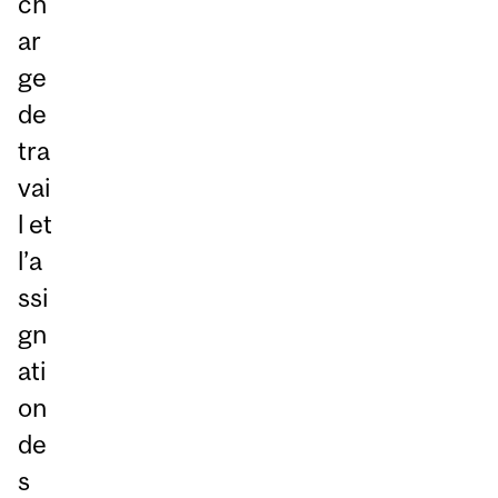
ch
ar
ge
de
tra
vai
l et
l’a
ssi
gn
ati
on
de
s