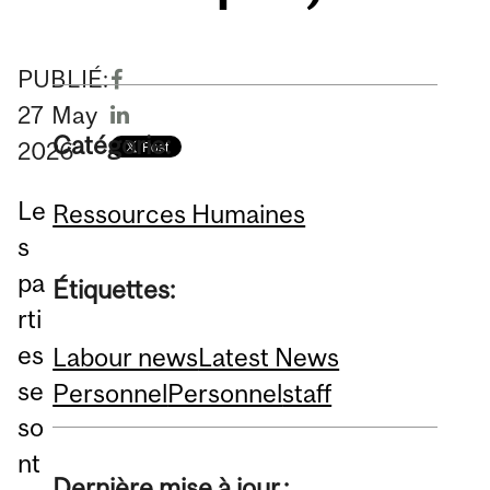
PUBLIÉ:
27
May
Catégorie:
2026
Le
Ressources Humaines
s
pa
Étiquettes:
rti
es
Labour news
Latest News
se
Personnel
Personnel
staff
so
nt
Dernière mise à jour :