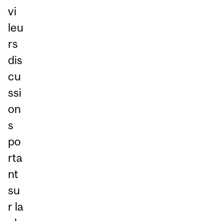
vi
leu
rs
dis
cu
ssi
on
s
po
rta
nt
su
r la