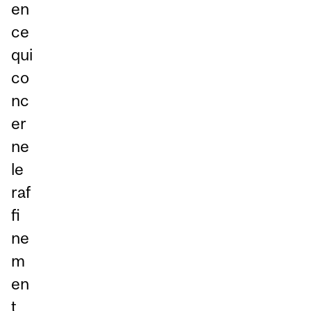
en
ce
qui
co
nc
er
ne
le
raf
fi
ne
m
en
t