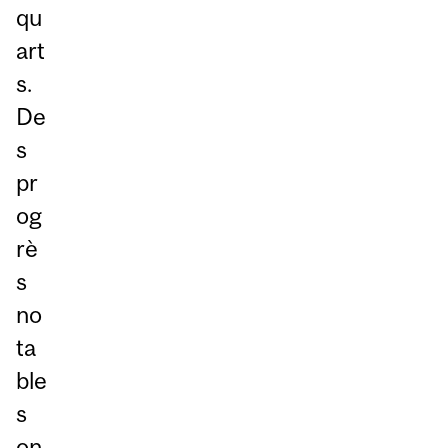
qu
art
s.
De
s
pr
og
rè
s
no
ta
ble
s
on