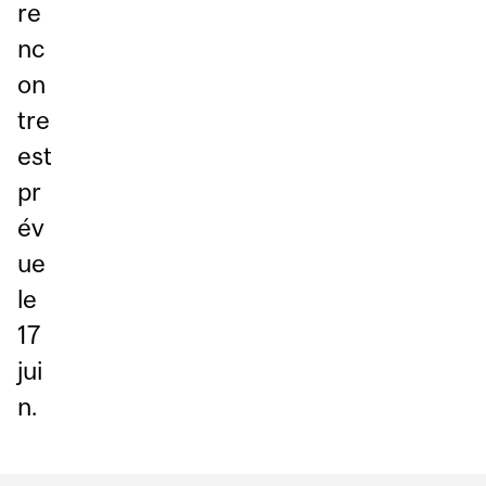
re
nc
on
tre
est
pr
év
ue
le
17
jui
n.