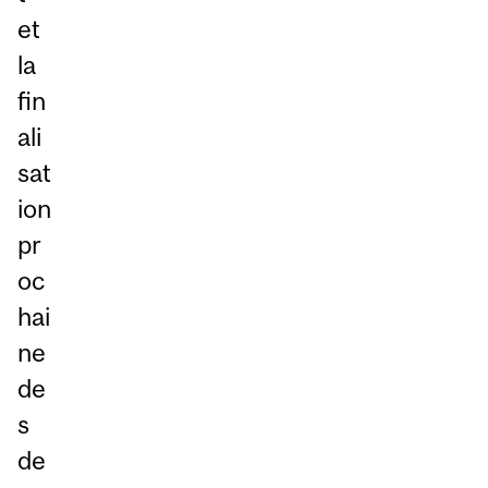
et
la
fin
ali
sat
ion
pr
oc
hai
ne
de
s
de