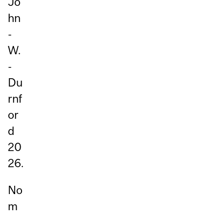
Jo
hn
-
W.
-
Du
rnf
or
d
20
26.
No
m