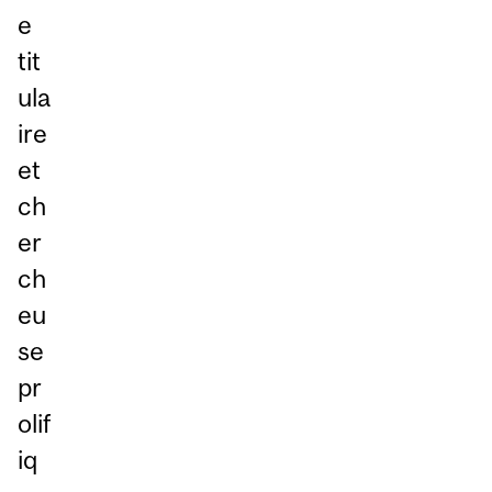
e
tit
ula
ire
et
ch
er
ch
eu
se
pr
olif
iq