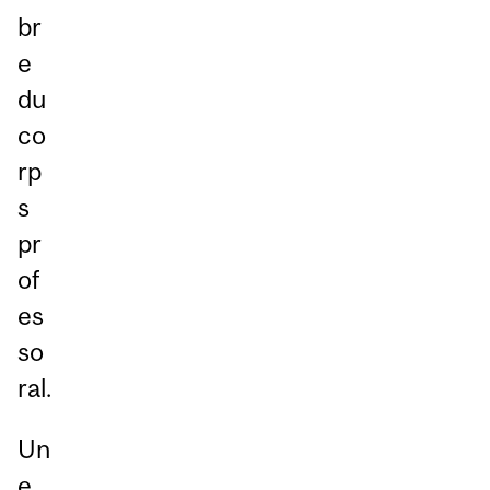
br
e
du
co
rp
s
pr
of
es
so
ral.
Un
e