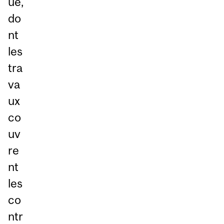
ue,
do
nt
les
tra
va
ux
co
uv
re
nt
les
co
ntr