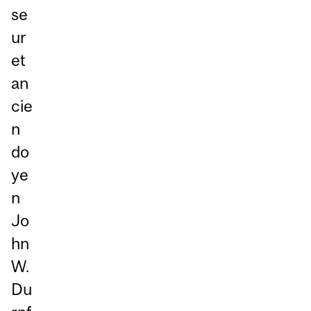
se
ur
et
an
cie
n
do
ye
n
Jo
hn
W.
Du