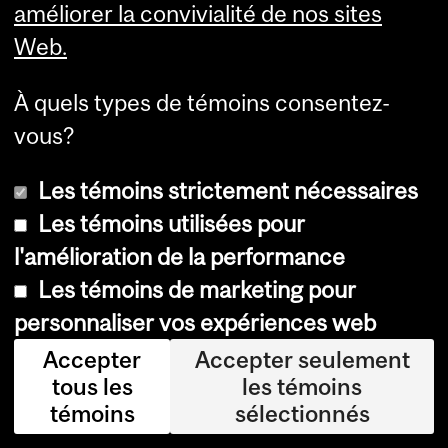
améliorer la convivialité de nos sites
ch
Web.
er
ch
À quels types de témoins consentez-
eu
vous?
se
inv
Les témoins strictement nécessaires
ité
Les témoins utilisées pour
e à
l'amélioration de la performance
l'In
Les témoins de marketing pour
stit
personnaliser vos expériences web
ut
Accepter
Accepter seulement
tous les
les témoins
e
témoins
sélectionnés
of