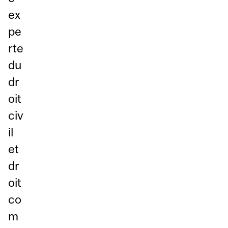
ex
pe
rte
du
dr
oit
civ
il
et
dr
oit
co
m