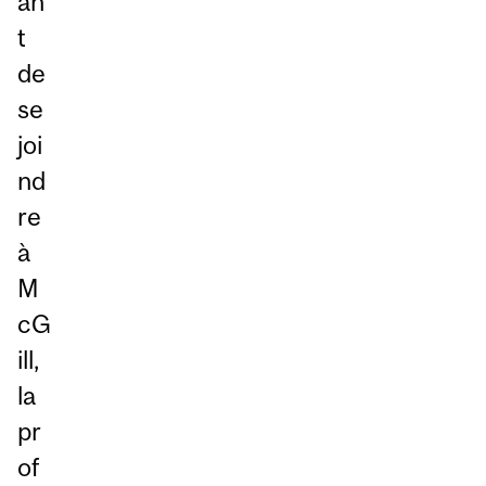
an
t
de
se
joi
nd
re
à
M
cG
ill,
la
pr
of