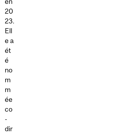
en
20
23.
Ell
e a
ét
é
no
m
m
ée
co
-
dir