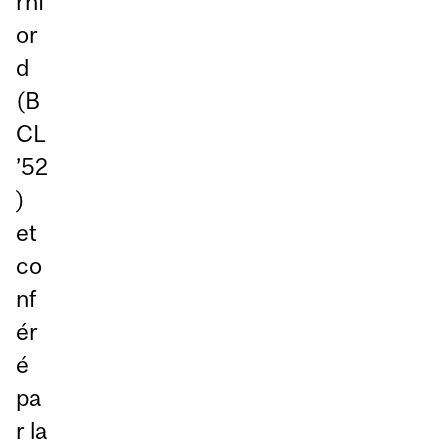
rnf
or
d
(B
CL
’52
)
et
co
nf
ér
é
pa
r la