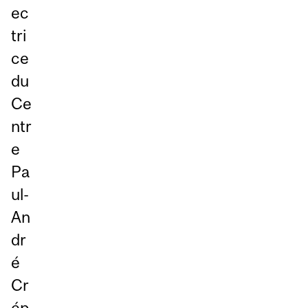
ec
tri
ce
du
Ce
ntr
e
Pa
ul-
An
dr
é
Cr
ép