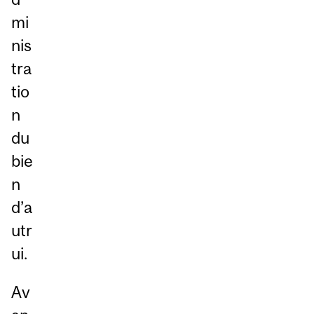
mi
nis
tra
tio
n
du
bie
n
d’a
utr
ui.
Av