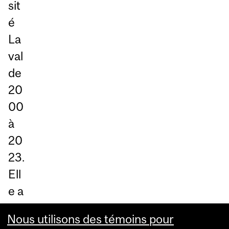
sit
é
La
val
de
20
00
à
20
23.
Ell
e a
ét
Nous utilisons des témoins pour
é