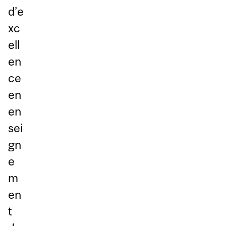
d’e
xc
ell
en
ce
en
en
sei
gn
e
m
en
t