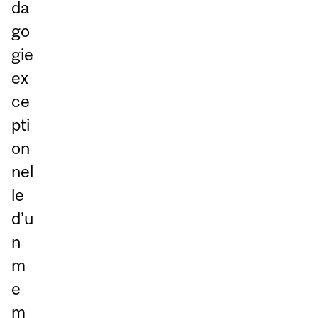
da
go
gie
ex
ce
pti
on
nel
le
d’u
n
m
e
m