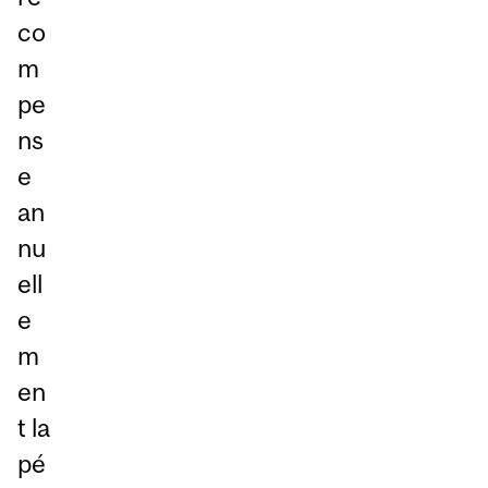
co
m
pe
ns
e
an
nu
ell
e
m
en
t la
pé