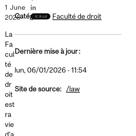
1
June
Catégorie:
Faculté de droit
2026
La
Fa
Dernière mise à jour :
cul
té
lun, 06/01/2026 - 11:54
de
dr
Site de source:
/law
oit
est
ra
vie
d’a