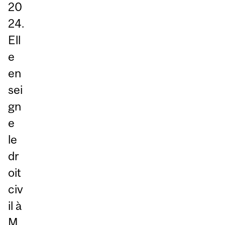
20
24.
Ell
e
en
sei
gn
e
le
dr
oit
civ
il à
M