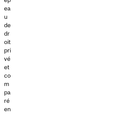
ea
u
de
dr
oit
pri
vé
et
co
m
pa
ré
en