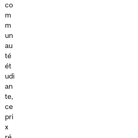
co
m
m
un
au
té
ét
udi
an
te,
ce
pri
x
ré