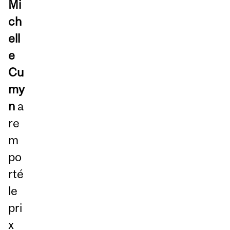
Mi
ch
ell
e
Cu
my
n
a
re
m
po
rté
le
pri
x