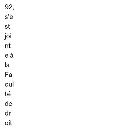
92,
s’e
st
joi
nt
e à
la
Fa
cul
té
de
dr
oit